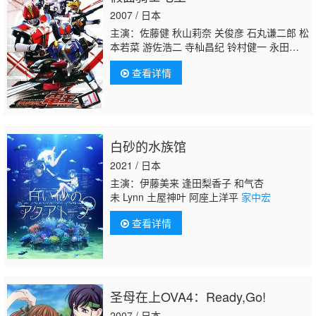
2007 / 日本
主演：佐藤健 秋山莉奈 关俊彦 石丸谦二郎 松
本若菜 游佐浩二 寺杣昌纪 铃村健一 永田
彬 上野亮 白鸟百合子 中村优一 大塚芳忠 松
查看详情
元环季 石黑英雄 黑田崇矢 坂口候一 三木真一
郎 桐井大介 满岛光 落合弘治 波冈一喜 外川
贵博 阿部亮平 落合扶树 小越勇辉 辻忍 梁田
清之
家中宏
津久井教生 绳田雄哉 鸟海浩
辅 神奈延年 不破万作 桧山修之
白砂的水族馆
2021 / 日本
主演：伊藤美来 逢田梨香子 和气杏
未 Lynn 土屋神叶 阿座上洋平
家中宏
查看详情
圣母在上OVA4：Ready,Go!
2007 / 日本