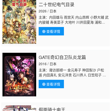
二十世纪电气目录
2026 / 日本
主演：内田雄马 雨宫天 内山昂辉 小野大辅 武
内骏辅 寿美菜子 大地叶 川井田夏海 浦和
希 平川大辅
家中宏
浅野麻由美 远藤大智 高
查看详情
垣彩阳
GATE奇幻自卫队炎龙篇
2016 / 日本
主演：诹访部顺一 金元寿子 种田梨沙 户松
遥 内田真礼 安元洋贵 石川界人 日笠阳子 明
坂聪美 内山夕实 小清水亚美 游佐浩二 西明日
查看详情
香
家中宏
小西克幸 兴津和幸 古川慎
假面骑士电王