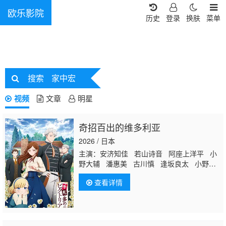
欧乐影院
历史
登录
换肤
菜单
搜索
家中宏
视频
文章
明星
奇招百出的维多利亚
2026 / 日本
主演：安济知佳 若山诗音 阿座上洋平 小
野大辅 潘惠美 古川慎 逢坂良太 小野贤
章 野岛健儿 秋保佐永子
家中宏
查看详情