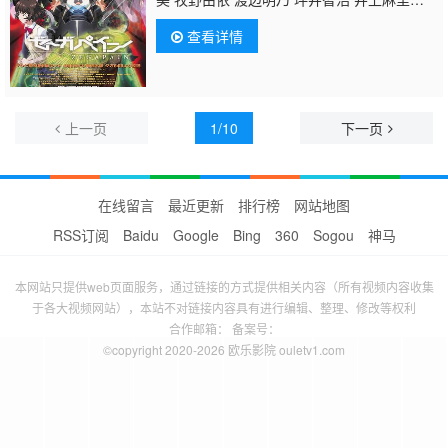
奈
家中宏
久川绫 大山镐则 小野凉子 村井每
查看详情
早 樱井孝宏 长泽美树 南央美 山口太郎 斧
笃 佐藤利奈 神谷浩史 加藤将之 吉野裕行 野
上尤加奈 中尾衣里 松本保典 远藤绫 大津田裕
美 辻亲八 立木文彦 冈田纯子 门胁舞
以 MAI 千叶进步 桐井大介
上一页
1/10
下一页
在线留言
最近更新
排行榜
网站地图
RSS订阅
Baidu
Google
Bing
360
Sogou
神马
本网站只提供web页面服务，通过链接的方式提供相关内容（所有视频内容收集
于各大视频网站），本站不对链接内容具有进行编辑、整理、修改等权利
合作邮箱： 备案号：
©copyright 2020-2026 欧乐影院 ouletv1.com