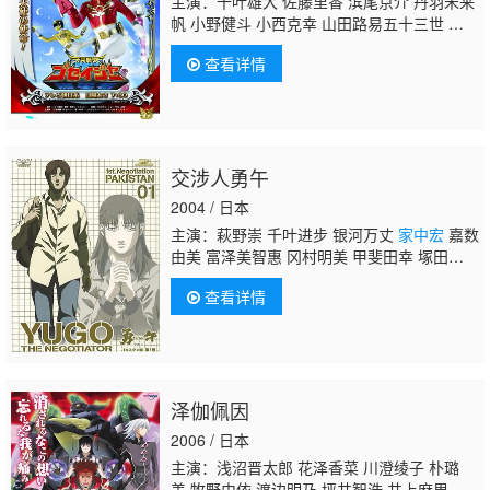
主演：千叶雄大 佐藤里香 滨尾京介 丹羽未来
帆 小野健斗 小西克幸 山田路易五十三世 中村
咲哉 泽木郁也 宫田幸季 伊藤阳佑 饭塚昭
查看详情
三 小山力也 茶风林 高口公介 小杉十郎太 井
上麻里奈 宇垣秀成 小形满 安元洋贵 石野龙
三 中尾隆圣 高木涉 野岛昭生 高户靖广 野上
尤加奈 前野智昭 盐屋浩三 松本保典 稻田
彻 长嶝高士 若本规夫 大友龙三郎 森训久 铃
交涉人勇午
木千寻 森田顺平 胜杏里 松田重治 杉本优 松
野太纪 冲佳苗 武虎 千叶一伸 高阶俊嗣 星野
2004 / 日本
充昭 坂口候一 山口胜平 津久井教生 江川央
主演：萩野崇 千叶进步 银河万丈
家中宏
嘉数
生 伊丸冈笃
家中宏
飞
由美 富泽美智惠 冈村明美 甲斐田幸 塚田正
昭 堀内贤雄
查看详情
泽伽佩因
2006 / 日本
主演：浅沼晋太郎 花泽香菜 川澄绫子 朴璐
美 牧野由依 渡边明乃 坪井智浩 井上麻里