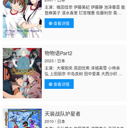
主演：植田佳奈 伊藤美纪 伊藤静 池泽春菜 能
登麻美子 清水香里 钉宫理惠 佐藤利奈 斋藤千
和 小清水亚美 喜多村英梨
家中宏
滨田贤
查看详情
二 佐藤蓝 泽木郁也 河本邦弘 大浦冬华
物物语Part2
2023 / 日本
主演：大塚刚央 高田忧希 泽城美雪 小林亲
弘 上田丽奈 中岛良树 田中爱美 大西沙织 金
光宣明
家中宏
高桥英则 潘惠美 楠大典 水川
查看详情
麻美
天装战队护星者
2010 / 日本