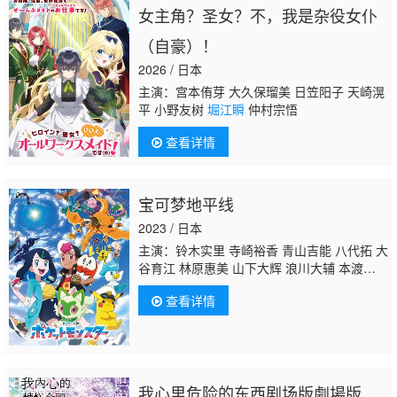
女主角？圣女？不，我是杂役女仆
（自豪）！
2026 / 日本
主演：宫本侑芽 大久保瑠美 日笠阳子 天崎滉
平 小野友树
堀江瞬
仲村宗悟
查看详情
宝可梦地平线
2023 / 日本
主演：铃木实里 寺崎裕香 青山吉能 八代拓 大
谷育江 林原惠美 山下大辉 浪川大辅 本渡
枫 喜多村英梨 佐仓绫音 三宅健太 真堂圭 塾
查看详情
一久 田边幸辅 志田有彩
堀江瞬
古川慎
我心里危险的东西剧场版劇場版