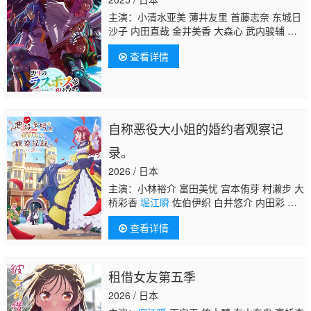
主演：小清水亚美 薄井友里 首藤志奈 东城日
沙子 内田直哉 金井美香 大森心 武内骏辅 前
野智昭 平川大辅 明坂聪美 速水奖 入野自
查看详情
由 松冈祯丞
堀江瞬
自称恶役大小姐的婚约者观察记
录。
2026 / 日本
主演：小林裕介 富田美忧 宫本侑芽 村濑步 大
桥彩香
堀江瞬
佐伯伊织 白井悠介 内田彩 高
桥英则 市道真央 山下诚一郎 田丸笃志 鬼头明
查看详情
里
租借女友第五季
2026 / 日本