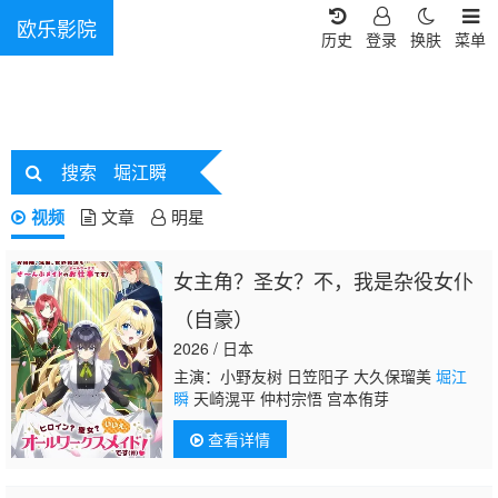
欧乐影院
历史
登录
换肤
菜单
搜索
堀江瞬
视频
文章
明星
女主角？圣女？不，我是杂役女仆
（自豪）
2026 / 日本
主演：小野友树 日笠阳子 大久保瑠美
堀江
瞬
天崎滉平 仲村宗悟 宫本侑芽
查看详情