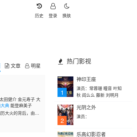
历史
登录
换肤
热门影视
频
文章
明星
神印王座
演员：常蓉珊 瞳音 叶知
1
秋 阎么么 藤新 刘明月
太田健介 金元寿子 大
楠大典
能登麻美子
光阴之外
明历大火的背后，由幕
演员：
极道的宿怨，至今仍
2
乐高幻影忍者