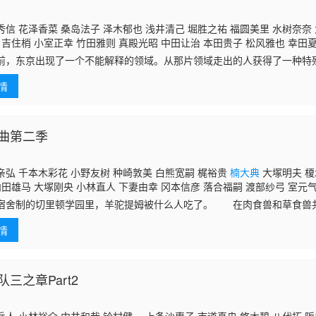
信 花泽香菜 桑岛法子 泽木郁也 浅井清己 堀胜之祐 福圆美里 水树奈奈
 吉住梢 小室正幸 竹田雅则 真殿光昭 中田让治 本田贵子 松风雅也 幸田
村胜人 林真里花 石川由依 坂卷亮祐 永田依子 森谷里美 生天目仁美 上
前，东京出现了一个不能解释的领域。从那片领域走出的人获得了一种特
们的性命。却如恶魔般从此失去了梦与心。那片神秘的区域被叫做地狱门
情
叫做契约
曲第二季
弘 千本木彩花 小野友树 种崎敦美 白熊宽嗣 梶裕贵
楠大典
大塚明夫 榎
内田雄马 大塚刚央 小林直人 下妻由幸 冈本信彦 落合福嗣 渡部纱弓 室元气
宿舍制的切里顿学园里，羊驼提姆被什么人吃了。 在肉食兽和草食兽
，也是无法超越的种族的墙壁。这是大灰狼雷格西（17岁）和各种各样的
情
的青春
三之章Part2