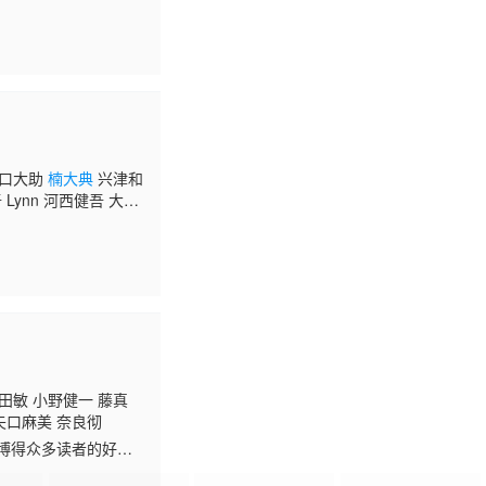
岛袋美由利 大久保瑠
雅也 三瓶由布子 关智
阪口大助
楠大典
兴津和
Lynn 河西健吾 大原
岛袋美由利 大久保瑠
雅也 三瓶由布子 关智
田敏 小野健一 藤真
矢口麻美 奈良彻
情博得众多读者的好
场版却是至今仍未见踪