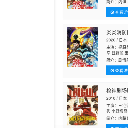
沙耶香 金元
简介：
内详
美 小林亲弘
一 津田健次
查看详
炎炎消防队
2026 / 日本
主演：梶原岳
幸 日野聪 
沙耶香 金元
简介：
剧情
美 小林亲弘
一 津田健次
查看详
枪神剧场
2010 / 日本
主演：三宅
秀 小野坂昌
简介：
内藤
评，该作曾