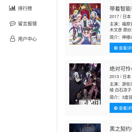
剧情片
带着智能
泰国剧
排行榜
欧美综艺
欧美动漫
2017 / 日本
战争片
留言报错
主演：福原克
木文彦 原纱
马 内田雄马
悬疑片
简介：
神様
用户中心
原沙耶香 寿
様から底上
康嗣 稻田彻
查看详
会い、大切
犯罪片
奇幻片
绝对可怜小
2013 / 日本
邵氏电影
主演：游佐浩
绫 白石凉子
古装片
也
简介：
3度
查看详
灾难片
记录片
黑之契约