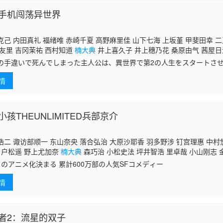
手机闯荡异世界
己 内田真礼 福绪唯 赤崎千夏 高野麻里佳 山下七海 上坂堇 甲斐田幸 二
友里 吉冈茉祐 西村知道
楠大典
井上喜久子 井上穗乃花 桑原由气 茜屋日
 村田太志 岸尾大辅 伊藤健太郎 井上雄贵 滨田贤二 玄田哲章 黑田崇矢 
の手違いで死んでしまった主人公は、異世界で第2の人生をスタートさ
美菜子 大久保瑠美 荻野叶月 青山吉能 矢野亚沙美 嘉数由美 堀江由衣 中
げしてもらった身体と、異世界でも使用可能にしてもらったスマートフ
 柴田秀胜 铃木琢磨 川津泰彦 堂坂晃三 金光宣明 浦田涉 大塚刚央
情
な仲間を
孩THEUNLIMITED兵部京介
二 诹访部顺一 东山奈央 落合弘治 大原沙耶香 羽多野涉 钉宫理惠 中村
 户松遥 野上尤加奈
楠大典
森巧治 小松史法 坪井智浩 里卓哉 小山刚志 
目のアニメ化決まる 累計600万部の人気SFコメディー
情
者2：流星的双子