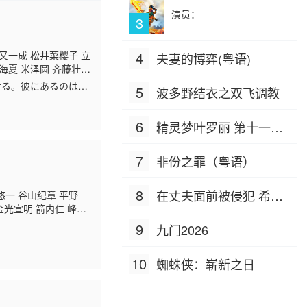
演员：
3
又一成 松井菜樱子 立
4
夫妻的博弈(粤语)
海夏 米泽圆 齐藤壮
津田健次郎 小林优 大
せる。彼にあるのは神
5
波多野结衣之双飞调教
田让治 安元洋贵 石井
ォン。様々な人達と出
6
精灵梦叶罗丽 第十一季
（下）
7
非份之罪（粤语）
8
在丈夫面前被侵犯 希岛
悠一 谷山纪章 平野
金光宣明 箭内仁 峰畅
爱理 IPZ-505
9
九门2026
10
蜘蛛侠：崭新之日