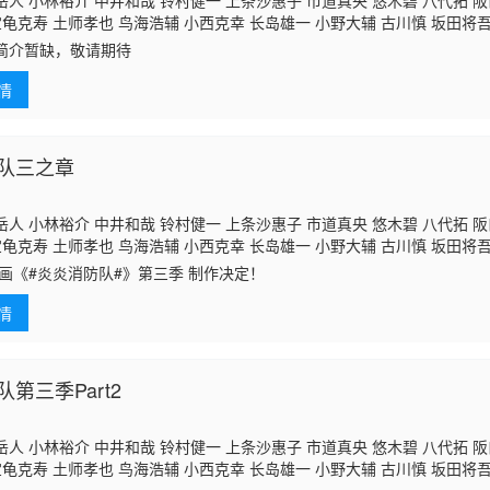
人 小林裕介 中井和哉 铃村健一 上条沙惠子 市道真央 悠木碧 八代拓 
宝龟克寿 土师孝也 鸟海浩辅 小西克幸 长岛雄一 小野大辅 古川慎 坂田将吾 
寿子 宫野真守 前野智昭 赤尾光 坂本真绫 内山夕实 钉宫理惠 安元洋贵 
简介暂缺，敬请期待
 松冈祯丞 乃村健次 千叶进步 青山穰 日笠阳子 相泽正辉 川田绅司 松风
郎 樱井孝宏 石田彰 田村睦心 岛田敏 朝井彩加 千叶翔也 小野友树
情
队三之章
人 小林裕介 中井和哉 铃村健一 上条沙惠子 市道真央 悠木碧 八代拓 
宝龟克寿 土师孝也 鸟海浩辅 小西克幸 长岛雄一 小野大辅 古川慎 坂田将吾 
寿子 宫野真守 前野智昭 赤尾光 坂本真绫 内山夕实 钉宫理惠 松冈祯丞 
动画《#炎炎消防队#》第三季 制作决定！
久保瑠美 小林亲弘 青山穰 安元洋贵 日笠阳子 关智一 津田健次郎 樱井孝
郎 速水奖
情
第三季Part2
人 小林裕介 中井和哉 铃村健一 上条沙惠子 市道真央 悠木碧 八代拓 
宝龟克寿 土师孝也 鸟海浩辅 小西克幸 长岛雄一 小野大辅 古川慎 坂田将吾 