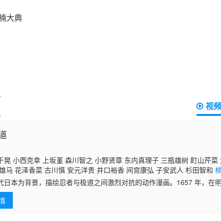
视
道
晃 小西克幸 上坂堇 森川智之 小野贤章 东内真理子 三瓶雄树 町山芹菜 
雄马 花泽香菜 古川慎 安元洋贵 井口裕香 间宫康弘 子安武人 杉田智和
代日本为背景，描绘忍者与极道之间激烈对抗的动作漫画。1657 年，在
者神赛惨蔵与始祖极道、江户第一任侠幡随院长兵卫的死斗引发的忍者与
情
道，既