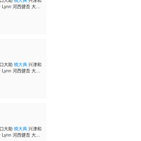
阪口大助
楠大典
兴津和
Lynn 河西健吾 大原
岛袋美由利 大久保瑠
雅也 三瓶由布子 关智
阪口大助
楠大典
兴津和
Lynn 河西健吾 大原
乃村健次 千叶进步 岛
宏 朝井彩加 小野友
阪口大助
楠大典
兴津和
Lynn 河西健吾 大原