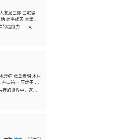
 大友龙三郎 三宅健
夏穗 高平成美 真堂
田祐司
殊的超能力——可以
，而那些因此获取超
木淳弥 虎岛贵明 木村
 井口祐一 原优子 兼
共存的世界中，这是
动物交织在一起，激