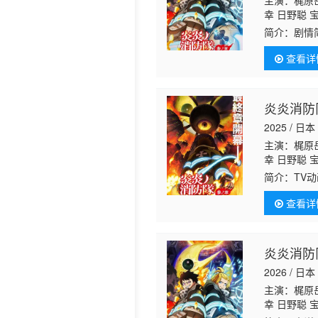
主演：梶原岳
幸 日野聪 
沙耶香 金元
简介：
剧情
美 小林亲弘
一 津田健次
查看详
炎炎消防
2025 / 日本
主演：梶原岳
幸 日野聪 
沙耶香 金元
简介：
TV
袋美由利 大
树 伊藤健太
查看详
炎炎消防队
2026 / 日本
主演：梶原岳
幸 日野聪 