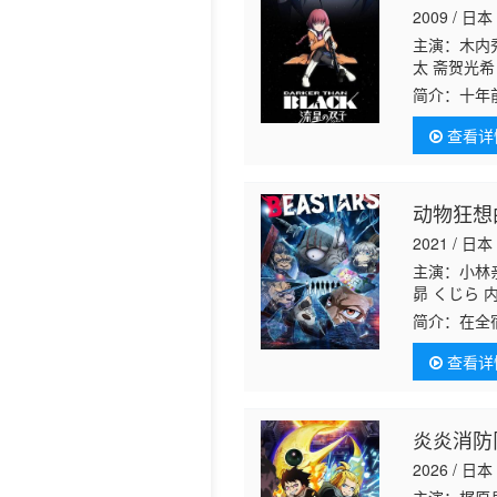
2009 / 日本
历史片
主演：木内秀
太 斋贺光希
圭
楠大典
野
简介：
十年
随意夺取他
查看详
能力的人被
动物狂想
2021 / 日本
主演：小林亲
昴 くじら 
政郁人
简介：
在全
最大的禁忌
查看详
烈的、悲伤
炎炎消防队
2026 / 日本