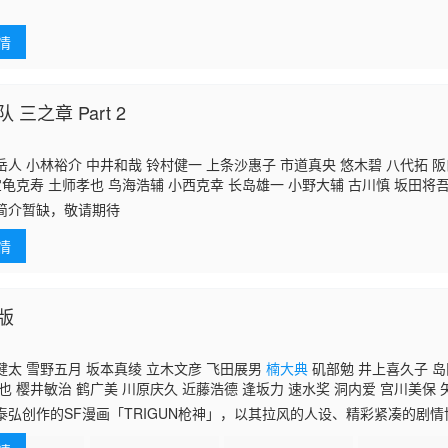
寿子 宫野真守 前野智昭 赤尾光 坂本真绫 内山夕实 钉宫理惠 安元洋贵 
 松冈祯丞 乃村健次 千叶进步 青山穰 日笠阳子 相泽正辉 川田绅司 松风
郎 樱井孝宏 石田彰 田村睦心 岛田敏 朝井彩加 千叶翔也 小野友树
情
 三之章 Part 2
人 小林裕介 中井和哉 铃村健一 上条沙惠子 市道真央 悠木碧 八代拓 
宝龟克寿 土师孝也 鸟海浩辅 小西克幸 长岛雄一 小野大辅 古川慎 坂田将吾 
寿子 宫野真守 前野智昭 赤尾光 坂本真绫 内山夕实 钉宫理惠 安元洋贵 
简介暂缺，敬请期待
 松冈祯丞 乃村健次 千叶进步 青山穰 日笠阳子 相泽正辉 川田绅司 松风
郎 樱井孝宏 石田彰 田村睦心 岛田敏 朝井彩加 千叶翔也 小野友树
情
版
健太 雪野五月 坂本真绫 立木文彦 飞田展男
楠大典
矶部勉 井上喜久子 岛
也 樱井敏治 鹤广美 川原庆久 近藤浩德 逢坂力 速水奖 洞内爱 宫川美保 
泰弘创作的SF漫画「TRIGUN枪神」，以其拉风的人设、精彩紧凑的剧
于1998年推出全26话的TV动画，而早在去年就预定2009年内公开的剧