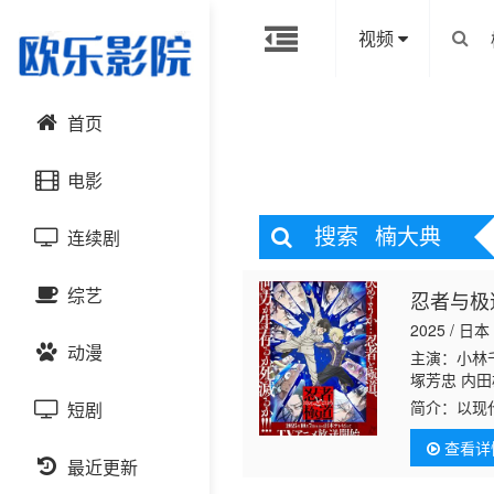
视频
首页
电影
搜索
楠大典
连续剧
动作片
综艺
忍者与极
喜剧片
国产剧
2025 / 日本
动漫
爱情片
港台剧
主演：小林千
大陆综艺
塚芳忠 内田
简介：
以现
短剧
科幻片
日韩剧
日韩综艺
国产动漫
后江户守护
查看详
在延续。极
恐怖片
最近更新
欧美剧
港台综艺
日韩动漫