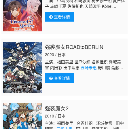
主演：中岛良树 种崎敦美 梅田修一朗 夏吉优
子 赤崎千夏 佐藤拓也 天崎滉平 Kôhei
Amasaki 森永千才 福山润 川澄绫子 清水理
查看详情
沙
园崎未惠
梶裕貴 楠木灯
强袭魔女ROADtoBERLIN
2020 / 日本
主演：福圆美里 世户沙织 名冢佳织 泽城美
雪 内田彩 田中理惠
园崎未惠
野川樱 斋藤千
和 小清水亚美 门胁舞以 大桥步夕
查看详情
强袭魔女2
2010 / 日本
主演：福圆美里 名冢佳织 泽城美雪 田中
理惠
园崎未惠
野川樱 斋藤千和 小清水