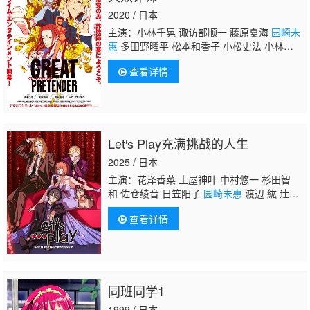
2020 / 日本
主演：小林千晃 诹访部顺一 藤原夏海
园崎未
惠
多田野曜平 松本和香子 小松史法 小林亲
弘 乃村健次 高岛雅罗 咲野俊介 关智一
查看详情
Let′s Play充满挑战的人生
2025 / 日本
主演：花泽香菜 土屋神叶 中村悠一 杉田智
和 佐仓绫音 日笠阳子
园崎未惠
渡辺 紘 辻井
健吾 栗坂南美 松田健一郎 诸星堇 畠中祐 斋
查看详情
贺光希 三宅健太
同班同学1
1999 / 日本