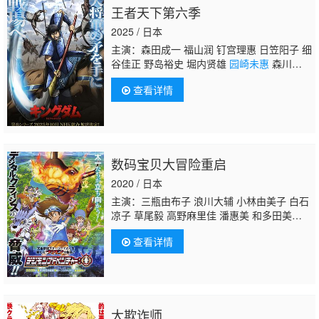
王者天下第六季
上尤加奈 林原惠美 水树奈奈
园崎未惠
西原久
美子 久川绫 泽城美雪 池泽春菜 斋藤千和 神
2025 / 日本
谷浩史 浪川大辅 森久保祥太郎 石田彰 高木
主演：森田成一 福山润 钉宫理惠 日笠阳子 细
涉 桧山修之 子安武人
谷佳正 野岛裕史 堀内贤雄
园崎未惠
森川智
之 伊藤健太郎 石井康嗣
查看详情
数码宝贝大冒险重启
2020 / 日本
主演：三瓶由布子 浪川大辅 小林由美子 白石
凉子 草尾毅 高野麻里佳 潘惠美 和多田美
咲 坂本千夏 山口真弓 樱井孝宏 重松花鸟 竹
查看详情
内顺子 松本美和
园崎未惠
野泽雅子
大欺诈师