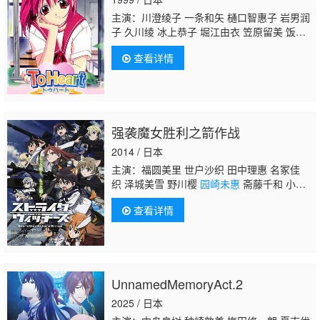
主演：川澄绫子 一条和矢 樋口智惠子 岩男润
子 久川绫 冰上恭子 堀江由衣 笠原留美 饭冢
雅弓
园崎未惠
根谷美智子 大谷育江 今井由
查看详情
香 保志总一朗
强袭魔女胜利之箭作战
2014 / 日本
主演：福圆美里 世户沙织 田中理惠 名冢佳
织 泽城美雪 野川樱
园崎未惠
斋藤千和 小清
水亚美 门胁舞以 大桥步夕 植田佳奈 伊藤
查看详情
静 矢作纱友里 加隈亚衣 高森奈津美 原由
实 江原正士 佐藤有世 河本启佑 高桥智秋 寺
杣昌纪 木岛隆一 乡田穗积
UnnamedMemoryAct.2
2025 / 日本