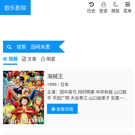
欧乐影院
历史
登录
换肤
菜单
搜索
园崎未惠
视频
文章
明星
海贼王
1999 / 日本
主演：田中真弓 冈村明美 中井和哉 山口胜
平 平田广明 大谷育江 山口由里子 矢尾一
树 长岛雄一 池田秀一 古川登志夫 古谷彻 大
查看详情
塚周夫 津嘉山正种 草尾毅 大场真人 宝龟克
寿 园部启一 柴田秀胜 中博史 阪口大助 竹内
顺子 千叶繁 三石琴乃 挂川裕彦 堀秀行 田中
秀幸 大友龙三郎 有本钦隆 大塚明夫 玄田哲
章 小山茉美 土井美加 野田顺子 渡边美佐 野