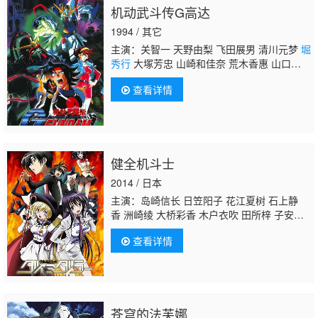
机动武斗传G高达
上尤加奈 林原惠美 水树奈奈 园崎未惠 西原久
美子 久川绫 泽城美雪 池泽春菜 斋藤千和 神
1994 / 其它
谷浩史 浪川大辅 森久保祥太郎 石田彰 高木
主演：关智一 天野由梨 飞田展男 清川元梦
堀
涉 桧山修之 子安武人
秀行
大塚芳忠 山崎和佳奈 荒木香惠 山口胜
平 龟井三郎 石森达幸 山崎巧 冬马由美 冈和
查看详情
男 宇垣秀成 横尾麻里 秋元羊介 桥本晃一 日
高奈留美 津久井教生 菅原正志 中田和宏 麦
人 菊池正美 龙田直树 菅原淳一 玄田哲章 松
尾银三 水谷优子 稻叶实 有本钦隆
健全机斗士
2014 / 日本
主演：岛崎信长 日笠阳子 花江夏树 石上静
香 洲崎绫 大桥彩香 木户衣吹 田所梓 子安武
人
堀秀行
中村悠一 加隈亚衣 巽悠衣子 村田
查看详情
太志 浅沼晋太郎 伊藤健太郎 保村真 福岛
润 小山力也
苍穹的法芙娜