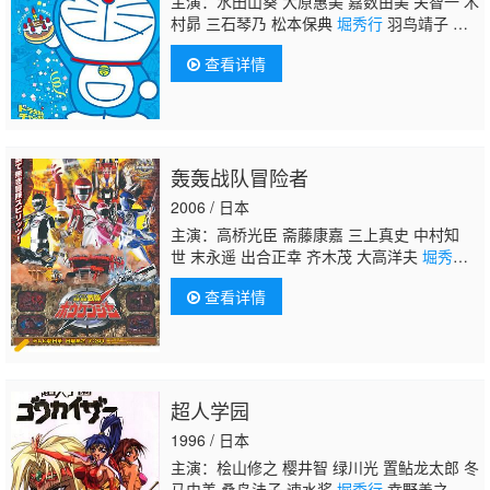
主演：水田山葵 大原惠美 嘉数由美 关智一 木
村昴 三石琴乃 松本保典
堀秀行
羽鸟靖子 加
藤精三 村松康雄 高木涉 萩野志保子 宝龟克
查看详情
寿 松井菜樱子 藤本千秋 龟井芳子 松本幸 折
笠爱 田原阿尔诺 千叶一伸 高山南 田中秀
幸 山崎巧 真山亚子 竹内都子 山崎雅美 辻亲
八 高户靖广 龙田直树 池泽春菜 真殿光昭
轰轰战队冒险者
2006 / 日本
主演：高桥光臣 斋藤康嘉 三上真史 中村知
世 末永遥 出合正幸 齐木茂 大高洋夫
堀秀
行
田中信夫 森田顺平 银河万丈 山崎真实 黑
查看详情
田崇矢 三宅健太 铃木千寻 滨田贤二 矢尾一
树 柴木丈瑠 东山麻美 土屋圭辅 田中惠理 森
下哲夫 能见达也 秦瑞穗 秋山莉奈 星井七
濑 仓田保昭
超人学园
1996 / 日本
主演：桧山修之 樱井智 绿川光 置鲇龙太郎 冬
马由美 桑岛法子 速水奖
堀秀行
幸野善之 折