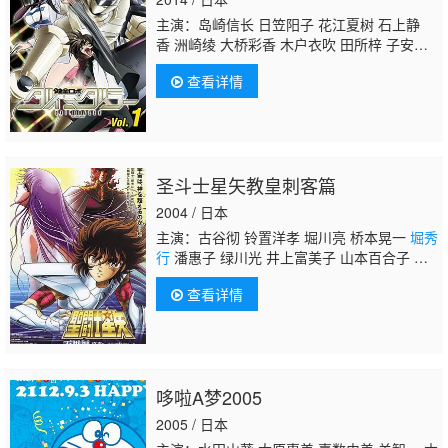
主演：岛崎信长 日笠阳子 花江夏树 石上静
香 洲崎绫 大桥彩香 木户衣吹 田所梓 子安武
人
堀秀行
村田太志 浅沼晋太郎 伊藤健太
查看详情
郎 保村真 福岛润 高梁碧 竹内良太 加隈亚
衣 巽悠衣子
圣斗士星矢教皇刺客篇
2004 / 日本
主演：古谷彻 铃置洋孝 堀川亮 桥本晃一
堀秀
行
潘惠子 绿川光 井上富美子 山本百合子 小
山茉美 小野坂昌也 石川英郎 飞田展男 堀内贤
查看详情
雄 日野由利加 森川智之 高桥广树 山路和弘
哆啦A梦2005
2005 / 日本