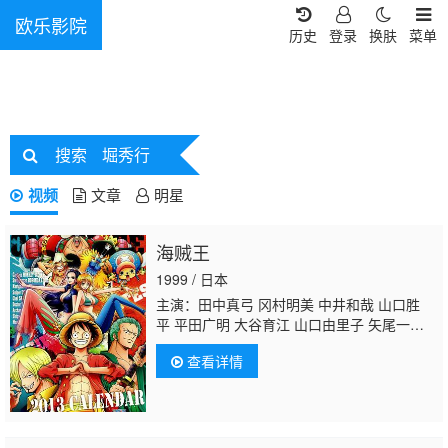
欧乐影院
历史
登录
换肤
菜单
搜索
堀秀行
视频
文章
明星
海贼王
1999 / 日本
主演：田中真弓 冈村明美 中井和哉 山口胜
平 平田广明 大谷育江 山口由里子 矢尾一
树 长岛雄一 池田秀一 古川登志夫 古谷彻 大
查看详情
塚周夫 津嘉山正种 草尾毅 大场真人 宝龟克
寿 园部启一 柴田秀胜 中博史 阪口大助 竹内
顺子 千叶繁 三石琴乃 挂川裕彦
堀秀行
田中
秀幸 大友龙三郎 有本钦隆 大塚明夫 玄田哲
章 小山茉美 土井美加 野田顺子 渡边美佐 野