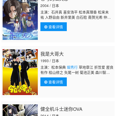
2004 / 日本
主演：石井真 喜安浩平 松本真理香 松来未
祐 入野自由 新井里美 白石稔 斋贺光希 仲西
环
堀秀行
小林沙苗 田中正彦 中田让治 筱原
查看详情
惠美 野上尤加奈 葛城七穗 石川静 小山力
也 玉川纱己子 高濑右光 佐藤蓝 土师孝也 京
田尚子 小宫和枝 新垣樽助 铃木清信 大川
透 白石凉子 福圆美里 佐佐木望 丰口惠美 泽
海阳子 河相智哉 津田匠子 小杉十郎太 森功
我是大哥大
至 藤田淑子 内田直哉 雪野五月 真殿光昭
1993 / 日本
主演：松本保典
堀秀行
草地章江 折笠爱 屋良
有作 桧山修之 矢尾一树 菊池正美 森川智
之 荒川太郎 笹冈繁藏 大塚明夫
查看详情
健全机斗士迷你OVA
2014 / 日本