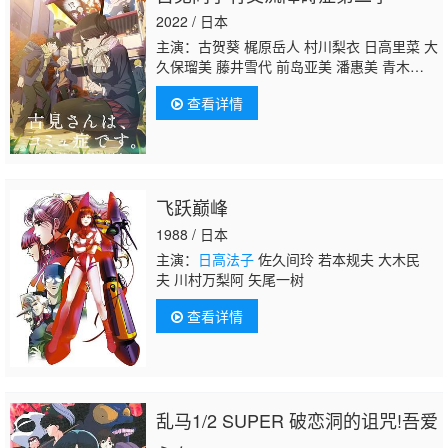
2022 / 日本
主演：古贺葵 梶原岳人 村川梨衣 日高里菜 大
久保瑠美 藤井雪代 前岛亚美 潘惠美 青木瑠璃
子 森山由梨佳 赤羽根健治 佐藤悠雅 小野贤
查看详情
章 布里德卡特·塞拉·惠美 井上喜久子 星野充
昭 榎木淳弥 内田真礼 神尾晋一郎 三浦胜
之 鹈泽正太郎 内村史子 高桥未奈美
日高法子
飞跃巅峰
1988 / 日本
主演：
日高法子
佐久间玲 若本规夫 大木民
夫 川村万梨阿 矢尾一树
查看详情
乱马1/2 SUPER 破恋洞的诅咒!吾爱