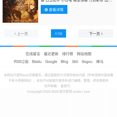
宏一 安野希世乃
日高法子
小林千晃 高垣彩
查看详情
阳 银河万丈 内田彩 天崎滉平 堀江瞬
上一页
1/10
下一页
在线留言
最近更新
排行榜
网站地图
RSS订阅
Baidu
Google
Bing
360
Sogou
神马
本网站只提供web页面服务，通过链接的方式提供相关内容（所有视频内容收集
于各大视频网站），本站不对链接内容具有进行编辑、整理、修改等权利
合作邮箱： 备案号：
©copyright 2020-2026 欧乐影院 ouletv1.com