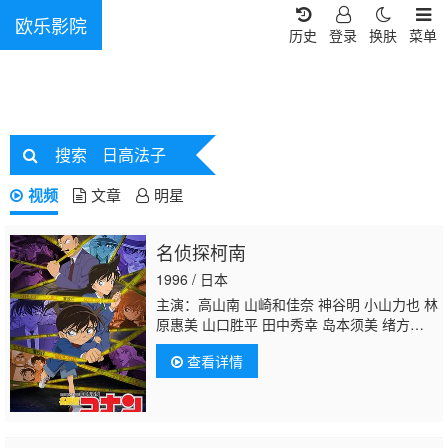
欧乐影院
历史
登录
换肤
菜单
搜索
日高法子
视频
文章
明星
名侦探柯南
1996 / 日本
主演：高山南 山崎和佳奈 神谷明 小山力也 林
原惠美 山口胜平 田中秀幸 岛本须美 绪方贤
一 堀川亮 松井菜樱子 宫村优子 岩居由希
查看详情
子 大谷育江 高木涉 高岛雅罗 堀之纪 立木文
彦 小山茉美 三石琴乃 置鲇龙太郎
日高法
子
池田秀一 古谷彻