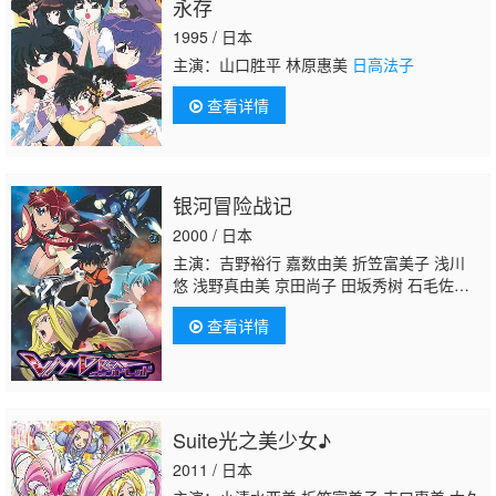
永存
1995 / 日本
主演：山口胜平 林原惠美
日高法子
查看详情
银河冒险战记
2000 / 日本
主演：吉野裕行 嘉数由美 折笠富美子 浅川
悠 浅野真由美 京田尚子 田坂秀树 石毛佐
和 泽海阳子 岩田光央 大原沙耶香 丰口惠
查看详情
美 根谷美智子 关智一 大塚周夫 井上喜久
子 松本和香子 若林直美
日高法子
田中亮
一 菊池志穗 增田由纪 石冢运升 折笠爱 松本
梨香 松本保典
Suite光之美少女♪
2011 / 日本