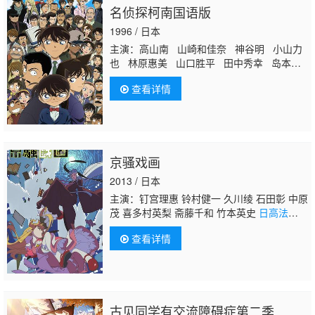
名侦探柯南国语版
1996 / 日本
主演：高山南 山崎和佳奈 神谷明 小山力
也 林原惠美 山口胜平 田中秀幸 岛本须
美 绪方贤一 堀川亮 松井菜樱子 宫村优
查看详情
子 岩居由希子 大谷育江 高木涉 高岛雅
罗 堀之纪 立木文彦 小山茉美 三石琴乃
置鲇龙太郎
日高法子
池田秀一 古谷彻
京骚戏画
2013 / 日本
主演：钉宫理惠 铃村健一 久川绫 石田彰 中原
茂 喜多村英梨 斋藤千和 竹本英史
日高法
子
白石凉子 矢尾一树
查看详情
古见同学有交流障碍症第二季