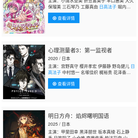
主演：小清水亚美 折笠富美子 丰口惠美 大久
保瑠美 三石琴乃 工藤真由
日高法子
堀内贤
雄 园部启一 西原久美子 奈良彻 斧笃 大林洋
查看详情
平 中尾隆圣 檀臣幸 雪野五月 大川透 今井由
香 小林由美子 小田久史 西野阳子 仪武祐子
心理测量者3：第一监视者
2020 / 日本
主演：宫野真守 樱井孝宏 伊藤静 野岛健儿
日
高法子
中村悠一 名塚佳织 梶裕贵 花泽香
菜 佐仓绫音 大塚明夫 矢作纱友里 关智一 本
查看详情
田贵子 东地宏树 泽城美雪 日笠阳子 诹访部顺
一 堀内贤雄 中博史 清水理沙
明日方舟：焰烬曙明国语
2025 / 日本
主演：甲斐田幸 黑泽朋世 坂本真绫 石上静
香 日笠阳子 小仓唯 南里侑香 竹达彩奈 山寺