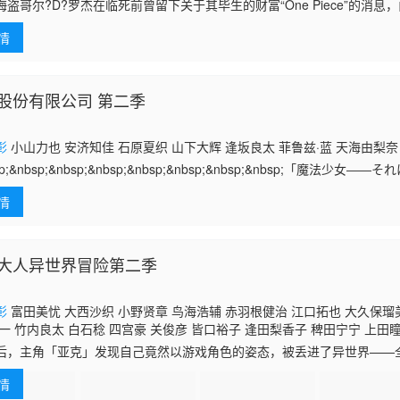
 千叶繁 三石琴乃 挂川裕彦 堀秀行 田中秀幸 大友龙三郎 有本钦隆 大塚
海盗哥尔?D?罗杰在临死前曾留下关于其毕生的财富“One Piece”的消
 野田顺子 渡边美佐 野上尤加奈 林原惠美 水树奈奈 园崎未惠 西原久美子
了这笔传说中的巨额财富展开争夺，各种势力、政权不断交替，整个世界
千和 神谷浩史 浪川大辅 森久保祥太郎
石田彰
高木涉 桧山修之 子安武
情
股份有限公司 第二季
彰
小山力也 安济知佳 石原夏织 山下大辉 逢坂良太 菲鲁兹·蓝 天海由梨奈
sp;&nbsp;&nbsp;&nbsp;&nbsp;&nbsp;&nbsp;&nbsp;「魔法少
かで。 誰もが憧れて、高給取りで、人気が高い、立派なひとつ
情
大人异世界冒险第二季
彰
富田美忧 大西沙织 小野贤章 鸟海浩辅 赤羽根健治 江口拓也 大久保瑠
一 竹内良太 白石稔 四宫豪 关俊彦 皆口裕子 逢田梨香子 稗田宁宁 上田瞳
后，主角「亚克」发现自己竟然以游戏角色的姿态，被丢进了异世界——
髅骨架的“骸骨骑士”。 ——身份一旦暴露，恐怕会被当成怪物，成为讨伐
情
佣兵的