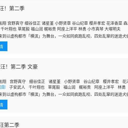
汪！第二季
翔 宫野真守 细谷佳正 诸星堇 小野贤章 谷山纪章 樱井孝宏 花泽香菜 
千叶翔也 草尾毅 福山润 梶裕贵 阿座上洋平 林勇 小市真琴 大塚明夫
来到以虚构都市「横滨」为舞台，一众如同疯跑乱咬、四处乱窜的迷途犬
世界！
情
 汪！第二季 文豪
祐翔 宫野真守 细谷佳正 诸星堇 小野贤章 谷山纪章 樱井孝宏 花
田彰
子安武人 千叶翔也 草尾毅 福山润 梶裕贵 阿座上洋平 林勇
来到以虚构都市「横滨」为舞台，一众如同疯跑乱咬、四处乱窜的迷途犬
世界！ 依旧针锋相对、冲突不断的两方， 是专接棘手麻烦案件的侦探事
情
的犯罪组织港口黑手党。 而风波再起 —— 海外大国势力组合（Guild
特种部队猎犬亮出獠牙，还有天人五衰步步紧逼，仿佛要将一切引向毁灭
的角色， 依托与名号对应的异能力展开殊死厮杀的动作战斗大作 —— 《
你模样大闹一场的搞笑衍
汪第二季