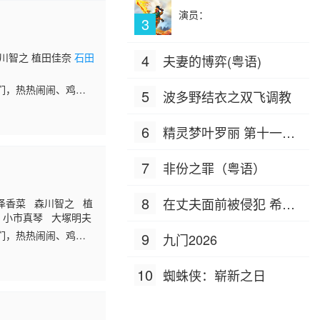
演员：
3
森川智之 植田佳奈
石田
4
夫妻的博弈(粤语)
们，热热闹闹、鸡飞
5
波多野结衣之双飞调教
6
精灵梦叶罗丽 第十一季
（下）
7
非份之罪（粤语）
8
在丈夫面前被侵犯 希岛
泽香菜 森川智之 植
 小市真琴 大塚明夫
爱理 IPZ-505
们，热热闹闹、鸡飞
9
九门2026
务所武装侦探社，以及
）大举来袭！ 军警之中
10
蜘蛛侠：崭新之日
……！？ 一群承袭古
文豪野犬》。 人气角