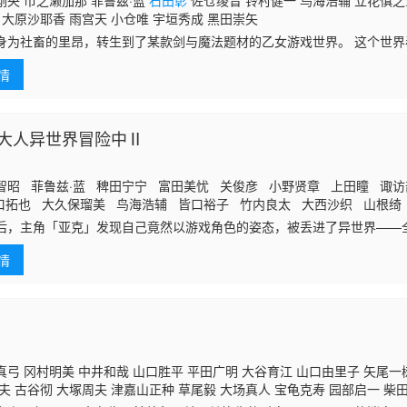
刚央 市之濑加那 菲鲁兹·蓝
石田彰
佐仓绫音 铃村健一 鸟海浩辅 立花慎之
 大原沙耶香 雨宫天 小仓唯 宇垣秀成 黑田崇矢
身为社畜的里昂，转生到了某款剑与魔法题材的乙女游戏世界。 这个世
仗，就是前世被妹妹逼着通关这款游戏积攒下来的游戏情报。里昂靠着这
情
讲道理的世
大人异世界冒险中Ⅱ
智昭 菲鲁兹·蓝 稗田宁宁 富田美忧 关俊彦 小野贤章 上田瞳 诹
口拓也 大久保瑠美 鸟海浩辅 皆口裕子 竹内良太 大西沙织 山根绮
稔
石田彰
后，主角「亚克」发现自己竟然以游戏角色的姿态，被丢进了异世界——
髅骨架的“骸骨骑士”。 ——身份一旦暴露，恐怕会被当成怪物，成为讨伐
情
佣兵的身份活下去。然而，他绝不是那种对眼前的恶行视而不见的男人！
娜、兽人族的忍者千夜目，以及精灵兽碰太，今天也继续着他们的旅程。
而广受好评的超人气TV动画，万众期待的续集制作决定！ 骸骨骑士大人毫
故事，在此再度登场！！
弓 冈村明美 中井和哉 山口胜平 平田广明 大谷育江 山口由里子 矢尾一
夫 古谷彻 大塚周夫 津嘉山正种 草尾毅 大场真人 宝龟克寿 园部启一 柴