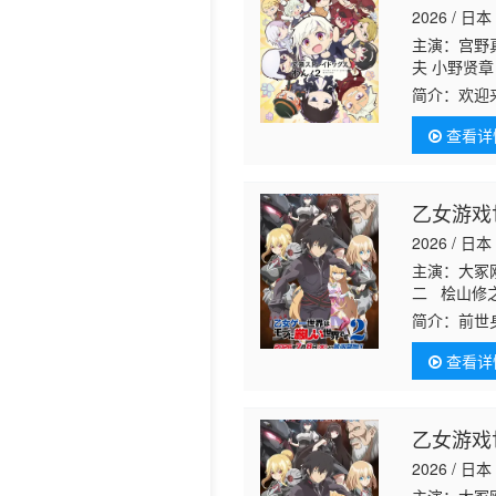
2026 / 日本
历史片
主演：宫野
夫 小野贤章
简介：
欢迎
狗跳的日常
查看详
盘踞港口地
乙女游戏
2026 / 日本
主演：大冢
二 桧山修
简介：
前世
中仅剩的依
查看详
法在这个不
反派千金安
一路晋升至
昂被提拔进
乙女游戏
2026 / 日本