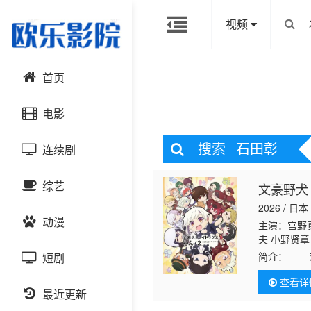
视频
首页
电影
搜索
石田彰
连续剧
动作片
综艺
文豪野犬
喜剧片
国产剧
2026 / 日本
动漫
爱情片
港台剧
主演：宫野
大陆综艺
夫 小野贤章
简介：
欢迎
短剧
科幻片
日韩剧
日韩综艺
国产动漫
鸡飞狗跳的
查看详
恐怖片
最近更新
欧美剧
港台综艺
日韩动漫