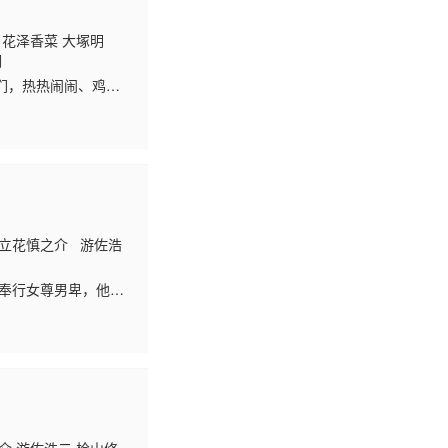
 花泽香菜 大塚明
翔
们，热热闹闹、鸡飞
务所武装侦探社，以及
立花慎之介 游佐浩
界奉行女尊男卑，他手
份攻略知识，想方设
、注定沦为欺压女主的
从中作梗，里昂依旧
现异变扭曲。 之后里