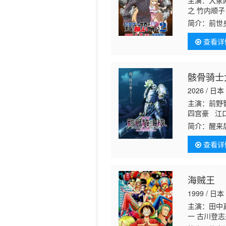
主演：大冢
之 竹内顺子
简介：
前世
中仅剩的依
查看详
法在这个不
骸骨骑士
2026 / 日本
主演：前野
四宫豪 江
吾 白石
简介：
醒来
却是一副骷
查看详
调行事，以
战士阿丽亚
与爽快战斗
异世界奇幻
海贼王
1999 / 日本
主演：田中真
一 古川登志