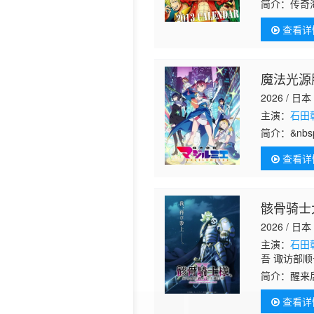
助 竹内顺子
简介：
传奇
美 土井美加
众海盗们为
泽春菜 斋藤
查看详
海贼时
魔法光源
2026 / 日本
主演：
石田
简介：
&nb
て、しなや
查看详
骸骨骑士
2026 / 日本
主演：
石田
吾 诹访部顺
简介：
醒来
却是一副骷
查看详
调行事，以