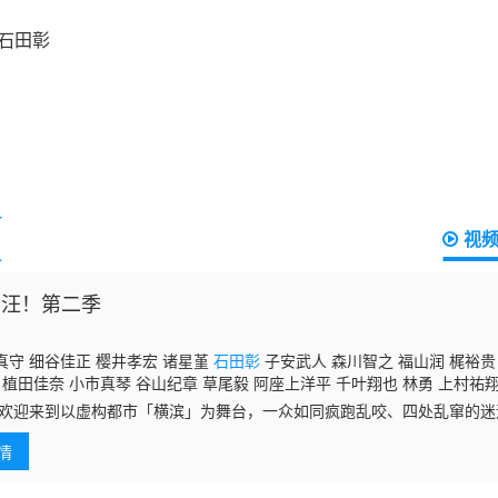
视
 汪！第二季
真守 细谷佳正 樱井孝宏 诸星堇
石田彰
子安武人 森川智之 福山润 梶裕贵
 植田佳奈 小市真琴 谷山纪章 草尾毅 阿座上洋平 千叶翔也 林勇 上村祐
来到以虚构都市「横滨」为舞台，一众如同疯跑乱咬、四处乱窜的迷
日常世界！
情