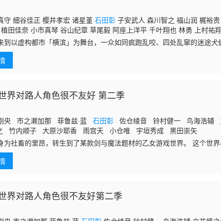
真守 细谷佳正 樱井孝宏 诸星堇
石田彰
子安武人 森川智之 福山润 梶裕贵
 植田佳奈 小市真琴 谷山纪章 草尾毅 阿座上洋平 千叶翔也 林勇 上村祐
来到以虚构都市「横滨」为舞台，一众如同疯跑乱咬、四处乱窜的迷途犬
世界！ 依旧针锋相对、冲突不断的两方， 是专接棘手麻烦案件的侦探事
情
盘的犯罪
世界对路人角色很不友好 第二季
刚央 市之濑加那 菲鲁兹·蓝
石田彰
佐仓绫音 铃村健一 鸟海浩辅 
之 竹内顺子 大原沙耶香 雨宫天 小仓唯 宇垣秀成 黑田崇矢
身为社畜的里昂，转生到了某款剑与魔法题材的乙女游戏世界。 这个世
仗，就是前世被妹妹逼着通关这款游戏积攒下来的游戏情报。里昂靠着这
情
讲道理的世界艰难求生。 原作里本该是坐拥一众帅哥的女主角奥莉薇亚
洁莉卡，都和里昂缔结了深厚友情。即便不断被抢占了女主位置的玛丽耶
子爵。 但正因里昂大幅改写了游戏原本的剧情走向，这个世界渐渐开始出
入已成圣女的玛丽耶麾下的圣女亲卫队，就
世界对路人角色很不友好第二季