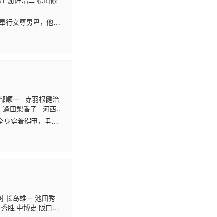
介 游佐浩二 桧山修
界奉行女尊男卑，他手
份攻略知识，想方设
访部顺一 赤羽根健治
 逢田梨香子 河西健
全身穿着铠甲，里面
对象！？ 亚克决定低
 在旅途中相遇的精灵
 凭借一刀两断的痛快
无自觉的“替天行道”
树 长岛雄一 池田秀
田秀胜 中博史 阪口大