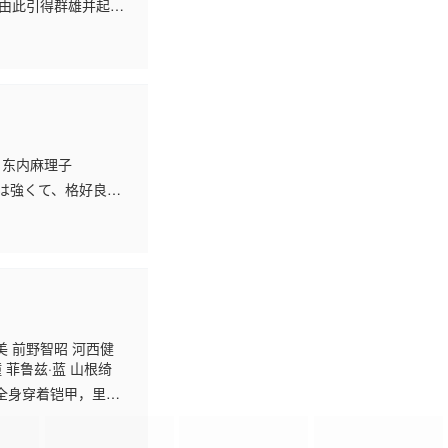
明夫 玄田哲章 小山茉
息，由此引得群雄并起，
 久川绫 泽城美雪 池
进入了动荡混乱的“大
人
 东内麻理子
女――それは強くて、格好良く
美 前野智昭 河西健
 菲鲁兹·蓝 山根绮
全身穿着铠甲，里面
对象！？ 亚克决定低