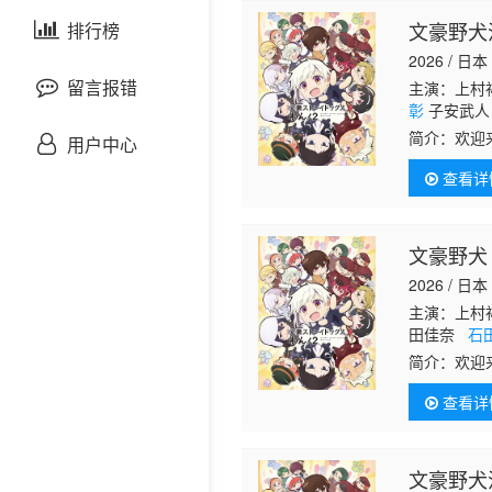
剧情片
文豪野犬
泰国剧
排行榜
欧美综艺
欧美动漫
2026 / 日本
战争片
留言报错
主演：上村祐
彰
子安武人 
悬疑片
简介：
欢迎
用户中心
狗跳的日常
查看详
犯罪片
奇幻片
文豪野犬
2026 / 日本
邵氏电影
主演：上村
田佳奈
石
古装片
简介：
欢迎
狗跳的日常
查看详
盘踞港口地盘
灾难片
战力顶尖的
代文豪之名
记录片
色们化身迷
文豪野犬