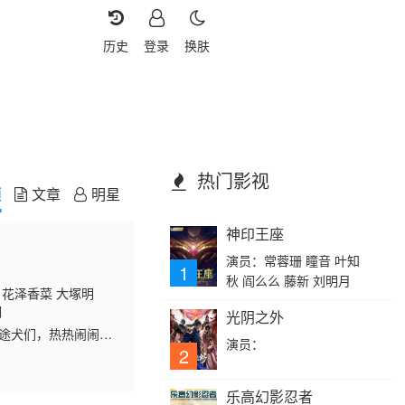
历史
登录
换肤
热门影视
频
文章
明星
神印王座
演员：常蓉珊 瞳音 叶知
1
秋 阎么么 藤新 刘明月
 花泽香菜 大塚明
翔
光阴之外
途犬们，热热闹闹、
演员：
2
乐高幻影忍者