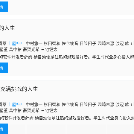
一次吹奏乐比赛，开始了努力的练习。他们是否能得到梦寐以求的“全国赛
情
，
的人生
香菜
土屋神叶
中村悠一 杉田智和 佐仓绫音 日笠阳子 园崎未惠 渡辺 紘 
星堇 畠中祐 斋贺光希 三宅健太
岁的软件开发者萨姆·杨自幼便是狂热的游戏爱好者。学生时代全身心投入
冒险解谜游戏《Luminate》！然而，当超人气游戏主播马歇尔·劳给出恶
情
Play充满挑战的人生
香菜
土屋神叶
中村悠一 杉田智和 佐仓绫音 日笠阳子 园崎未惠 渡辺 紘 
星堇 畠中祐 斋贺光希 三宅健太
 岁的软件开发者萨姆·杨自幼便是狂热的游戏爱好者。学生时代全身心投入
冒险解谜游戏《Luminate》！然而，当超人气游戏主播马歇尔·劳给出恶
情