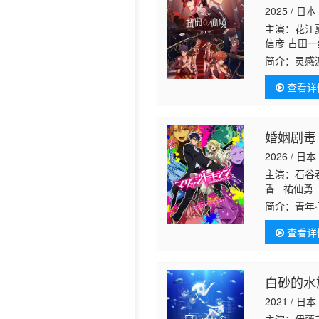
2025 / 日本
历史片
主演：花江夏
信彦 古田一
春贵 阿座上
简介：
灵感
查看详
婚姻剧毒
2026 / 日本
主演：石谷
香 祐仙勇
简介：
查看详
白砂的水
2021 / 日本