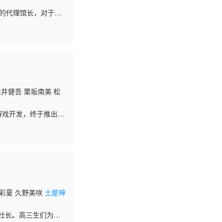
馆的代理馆长，对于经
族馆随时面临着倒闭
辻井健吾 栗坂南美 松
游戏开发，终于推出了
作为游戏开发者的前
濑彩夏 久野美咲
土屋神
社长。高三生们为了