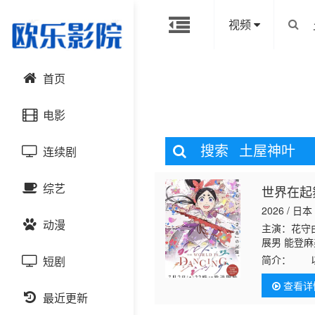
视频
首页
电影
搜索
土屋神叶
连续剧
动作片
综艺
世界在起
喜剧片
国产剧
2026 / 日本
动漫
爱情片
港台剧
主演：花守
大陆综艺
展男 能登麻美子
简介：
以室
短剧
科幻片
日韩剧
日韩综艺
国产动漫
亲观阿弥身
查看详
中，看见一
恐怖片
最近更新
欧美剧
港台综艺
日韩动漫