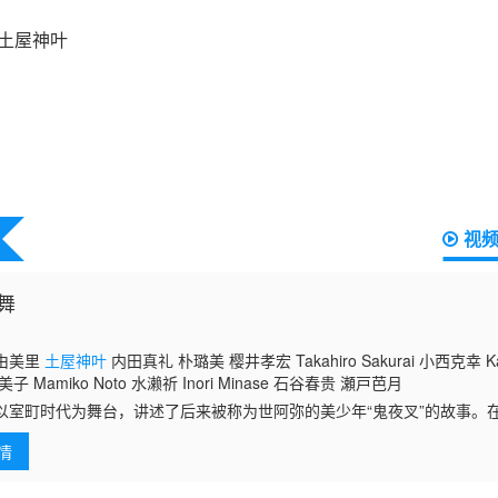
视
舞
由美里
土屋神叶
内田真礼 朴璐美 樱井孝宏 Takahiro Sakurai 小西克幸 Kats
 Mamiko Noto 水濑祈 Inori Minase 石谷春贵 瀬戸芭月
町时代为舞台，讲述了后来被称为世阿弥的美少年“鬼夜叉”的故事。
边长大，鬼夜叉始终无法理解人类为何会享受艺术与表演。某一天，他在
情
名唱歌跳