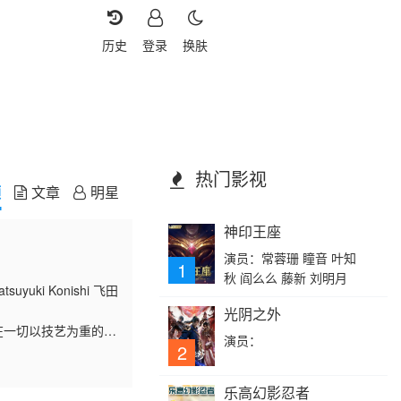
历史
登录
换肤
热门影视
频
文章
明星
神印王座
演员：常蓉珊 瞳音 叶知
1
秋 阎么么 藤新 刘明月
uyuki Konishi 飞田
光阴之外
在一切以技艺为重的父
演员：
村子边缘的一户民宅
2
乐高幻影忍者