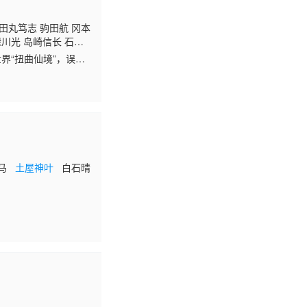
田丸笃志 驹田航 冈本
川光 岛崎信长 石谷
健人
界“扭曲仙境”，误打
误撞入读暗夜渡鸦学园。作为新人，他不仅不会魔法，还在典礼造成混乱，激怒宿舍长 （
壮马
土屋神叶
白石晴