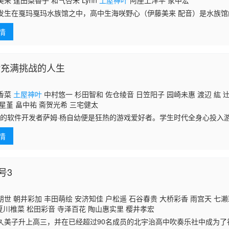
来 逢田梨香子 和气杏未 Lynn
土屋神叶
阿座上洋平 家中宏
发生在戛玛戛玛水族馆之中，高中生海咲野心（伊藤美来 配音）是水族
她充满了热情，也非常喜欢水族馆里的动物们，然而，因为经营不善，水
情
 宫泽
Play充满挑战的人生
香菜
土屋神叶
中村悠一 杉田智和 佐仓绫音 日笠阳子 园崎未惠 渡辺 紘 
星堇 畠中祐 斋贺光希 三宅健太
 岁的软件开发者萨姆·杨自幼便是狂热的游戏爱好者。学生时代全身心投入
冒险解谜游戏《 》！然而，当超人气游戏主播马歇尔·劳给出恶评后，她
情
号3
世 朝井彩加 丰田萌绘 安济知佳 户松遥 石谷春贵 大桥彩香 雨宫天 七
夏川椎菜 松田彩音 寺泽百花 陶山惠实里 樱井孝宏
久美子升上高三，并在已经超过90名成员的北宇治高中吹奏乐社中成为了