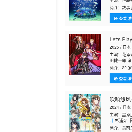
主演：伊藤美
简介：
故事
营水族馆，
查看详
的命运。
Let′s 
2025 / 日本
主演：花泽
田健一郎 诸
简介：
22
酝酿已久的
查看详
吹响悠风
2024 / 日本
主演：黑泽朋
叶
杉浦栞 
简介：
黄前