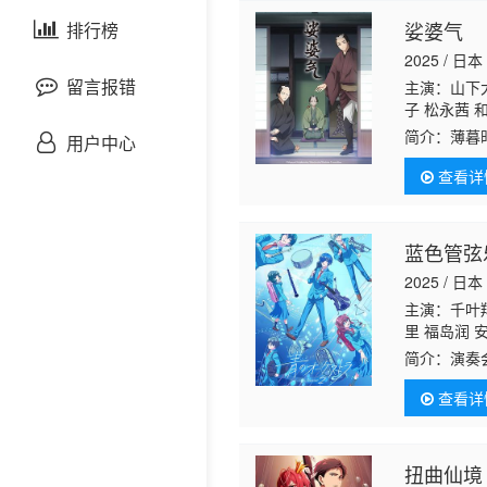
剧情片
娑婆气
泰国剧
排行榜
欧美综艺
欧美动漫
2025 / 日本
战争片
留言报错
主演：山下
子 松永茜 
悬疑片
简介：
薄暮
用户中心
不意撞上杀
查看详
犯罪片
奇幻片
蓝色管弦
2025 / 日本
邵氏电影
主演：千叶
里 福岛润 
古装片
简介：
查看详
灾难片
记录片
扭曲仙境