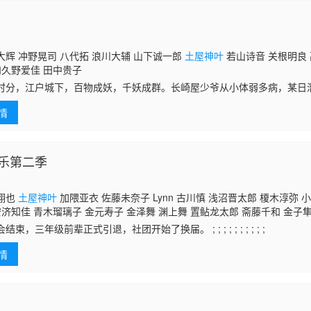
大辉 冲野晃司 八代拓 浪川大辅 山下诚一郎
土屋神叶
若山诗音 关根明良
和久野爱佳 田中贵子
时分，江户城下，百物成妖，千妖成群。长崎屋少爷从小体弱多病，某日
人凶手，卷入凶案，少爷当如何躲过劫难，妖怪们能否助少爷一臂之力，
情
乐第二季
翔也
土屋神叶
加隈亚衣 佐藤未奈子 Lynn 古川慎 浅沼晋太郎 榎木淳弥 
安济知佳 青木瑠璃子 金元寿子 金泽舞 渊上舞 置鲇龙太郎 斋藤千和 金子
演奏会结束，三年级前辈正式引退，社团开始了换届。 ; ; ; ; ; ; ; ; ; ;
情