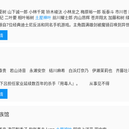
树 山下诚一郎 小林千晃 铃木崚汰 小林龙之 梅原裕一郎 坂泰斗 市川苍 
纪 二叶要 相叶裕树
土屋神叶
丝川耀士郎 内山昂辉 苍井翔太 加藤和树 绿
洋平 杉山纪彰 宫本充 伊东健人 小山力也 竹内良太 木村昴 堀内贤雄 滨
源自7位经典迪士尼反派和同名手机游戏。主角圆满雄剑被魔镜召唤到异世
情
春贵 若山诗音 永濑安奈 结川麻希 白浜灯奈乃 伊濑茉莉也 齐藤
青年·下吕担任家业延续数百年的杀手『用毒人』。 从事见不得
情
族馆