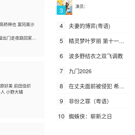
演员：
3
 高桥伸也 富冈美沙
4
夫妻的博弈(粤语)
溜出门走夜路回家，
5
精灵梦叶罗丽 第十一季
揭开案件真相……
（下）
6
波多野结衣之双飞调教
7
九门2026
8
在丈夫面前被侵犯 希岛
小原好美 前田佳织
隼人 小野大辅
爱理 IPZ-505
9
非份之罪（粤语）
10
蜘蛛侠：崭新之日