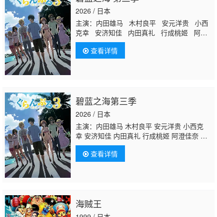
2026 / 日本
主演：内田雄马 木村良平 安元洋贵 小西
克幸 安济知佳 内田真礼 行成桃姬 阿澄
佳奈 山根绮 江口拓也 榎木淳弥 花江夏
查看详情
树 罗伯特·沃特曼 福山润 诸星堇 青山吉
能 川田绅司
水树奈奈
市道真央 大原沙
耶香 濑户麻沙美 洲崎绫
碧蓝之海第三季
2026 / 日本
主演：内田雄马 木村良平 安元洋贵 小西克
幸 安济知佳 内田真礼 行成桃姬 阿澄佳奈 山
根绮 江口拓也 榎木淳弥 花江夏树 罗伯特·沃
查看详情
特曼 福山润 诸星堇 青山吉能 川田绅司
水树
奈奈
市道真央 大原沙耶香 濑户麻沙美 洲崎绫
海贼王
1999 / 日本