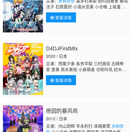
主演：
水树奈奈
喜多村英梨 田村由香里 桑岛
法子 石原夏织 小清水亚美 小仓唯 上坂堇 宫
野真守 堀江由衣 林原惠美 山寺宏一 关俊
查看详情
彦 茅原实里 渊上舞 东山奈央 野上尤加奈 玉
川纱己子 伊濑茉莉也 渡边明乃 中原麻衣 阿澄
佳奈 三石琴乃
D4DJFirstMix
2020 / 日本
主演：西尾夕香 各务华梨 三村遥佳 志崎桦
音 爱美 高木美佑 小泉萌香 仓知玲凤 纺木吏
佐 前岛亚美 岩田阳葵 佐藤日向
水树奈
查看详情
奈
Raychell 古谷彻 齐藤朱夏
绝园的暴风雨
2012 / 日本
主演：内山昂辉 丰永利行 泽城美雪
水树奈
奈
小山力也 吉野裕行 梶裕贵 浅沼晋太郎 野