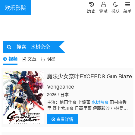
欧乐影院
历史
登录
换肤
菜单
搜索
水树奈奈
视频
文章
明星
魔法少女奈叶EXCEEDS Gun Blaze
Vengeance
2026 / 日本
主演：植田佳奈 上坂堇
水树奈奈
田村由香
里 野上尤加奈 日高里菜 伊藤彩沙 小林爱
香 青木阳菜 寺川千春 结川麻希 橘杏咲 绪方
查看详情
佑奈 佐藤聴成