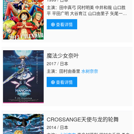
主演：田中真弓 冈村明美 中井和哉 山口胜
平 平田广明 大谷育江 山口由里子 矢尾一
树 长岛雄一 池田秀一 古川登志夫 古谷彻 大
查看详情
塚周夫 津嘉山正种 草尾毅 大场真人 宝龟克
寿 园部启一 柴田秀胜 中博史 阪口大助 竹内
顺子 千叶繁 三石琴乃 挂川裕彦 堀秀行 田中
秀幸 大友龙三郎 有本钦隆 大塚明夫 玄田哲
章 小山茉美 土井美加 野田顺子 渡边美佐 野
魔法少女奈叶
上尤加奈 林原惠美
水树奈奈
园崎未惠 西原久
美子 久川绫 泽城美雪 池泽春菜 斋藤千和 神
2017 / 日本
谷浩史 浪川大辅 森久保祥太郎 石田彰 高木
主演：田村由香里
水树奈奈
涉 桧山修之 子安武人
查看详情
CROSSANGE天使与龙的轮舞
2014 / 日本