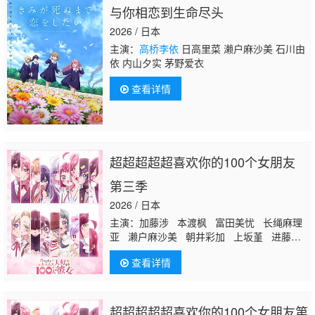
与你相恋到生命尽头
2026 / 日本
主演：
高桥李依
日高里菜 濑户麻沙美 石川由
依 内山夕实 茅野爱衣
查看详情
超超超超超喜欢你的100个女朋友
第三季
2026 / 日本
主演：加藤涉 本渡枫 富田美忧 长绳麻理
亚 濑户麻沙美 朝井彩加 上坂堇 进藤天
音 三森铃子
高桥李依
Lynn 高尾奏音
查看详情
石原夏织 竹达彩奈 千叶繁 上田祐司
超超超超超喜欢你的100个女朋友第