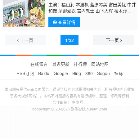
主演：福山润 本渡枫 蓝原琴美 富田美忧 中井
和哉 茅野爱衣 宫内敦士 山下大辉 榎木淳
弥 江口拓也 前田玲奈 井泽诗织 芹泽优 德井
查看详情
青空 松冈祯丞
高桥李依
白石凉子 明坂聪
美 矢吹真央
上一页
1/32
下一页
在线留言
最近更新
排行榜
网站地图
RSS订阅
Baidu
Google
Bing
360
Sogou
神马
本网站只提供web页面服务，通过链接的方式提供相关内容（所有视频内容收集
于各大视频网站），本站不对链接内容具有进行编辑、整理、修改等权利
合作邮箱： 备案号：
©copyright 2020-2026 欧乐影院 ouletv1.com