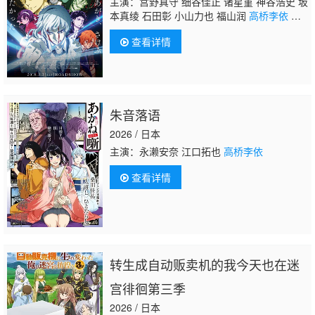
主演：宫野真守 细谷佳正 诸星堇 神谷浩史 坂
本真绫 石田彰 小山力也 福山润
高桥李依
雨
宫天 小野贤章 宫本充 岛村侑 手冢弘道 谷山
查看详情
纪章 中井和哉 诹访部顺一 丰永利行 中博
史 小见川千明 中村千绘 上村祐翔 花仓洸幸
朱音落语
2026 / 日本
主演：永濑安奈 江口拓也
高桥李依
查看详情
转生成自动贩卖机的我今天也在迷
宫徘徊第三季
2026 / 日本