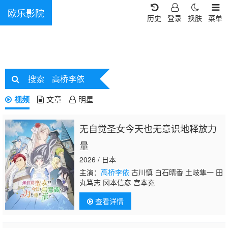
欧乐影院
历史
登录
换肤
菜单
搜索
高桥李依
视频
文章
明星
无自觉圣女今天也无意识地释放力
量
2026 / 日本
主演：
高桥李依
古川慎 白石晴香 土岐隼一 田
丸笃志 冈本信彦 宫本充
查看详情