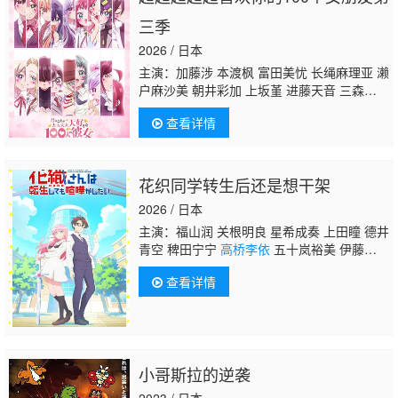
三季
2026 / 日本
主演：加藤涉 本渡枫 富田美忧 长绳麻理亚 濑
户麻沙美 朝井彩加 上坂堇 进藤天音 三森铃
子
高桥李依
Lynn 高尾奏音 石原夏织 竹达彩
查看详情
奈 千叶繁 上田祐司
花织同学转生后还是想干架
2026 / 日本
主演：福山润 关根明良 星希成奏 上田瞳 德井
青空 稗田宁宁
高桥李依
五十岚裕美 伊藤彩
沙 日笠阳子 内田真礼
查看详情
小哥斯拉的逆袭
2023 / 日本