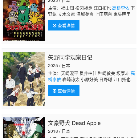
主演：福山润 松冈祯丞 江口拓也
高桥李依
下
野纮 立木文彦 泽城美雪 上田丽奈 鬼头明里
查看详情
矢野同学观察日记
2025 / 日本
主演：天崎滉平 贯井柚佳 种崎敦美 坂泰斗
高
桥李依
岩崎谅太 小原好美 日野聪 江口拓也
查看详情
文豪野犬 Dead Apple
2018 / 日本