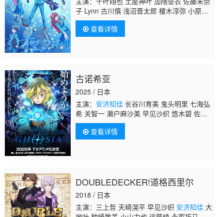
主演：千叶翔也 土屋神叶 加隈亚衣 佐藤未奈
子 Lynn 古川慎 浅沼晋太郎 榎木淳弥 小原好
美 前田佳织里 福岛润
安济知佳
青木瑠璃
查看详情
子 金元寿子 金泽舞 渊上舞 置鲇龙太郎 斋藤
千和 金子隼人 小野大辅
古诺希亚
2025 / 日本
主演：
安济知佳
长谷川育美 鬼头明里 七海弘
希 关智一 濑户麻沙美 早见沙织 悠木碧 佐仓
绫音 中村悠一 花泽香菜 津田健次郎 大塚刚
查看详情
央 江口拓也
DOUBLEDECKER!道格西里尔
2018 / 日本
主演：三上哲 天崎滉平 早见沙织
安济知佳
大
地叶 种崎敦美 小山力也 远藤绫 永冢拓马 矶