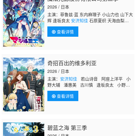
2026 / 日本
主演：菲鲁兹·蓝 东内麻理子 小山力也 山下大
辉 逢坂良太
安济知佳
石原夏织 天海由梨
奈 石田彰
查看详情
奇招百出的维多利亚
2026 / 日本
主演：
安济知佳
若山诗音 阿座上洋平 小
野大辅 潘惠美 古川慎 逢坂良太 小野贤
章 野岛健儿 秋保佐永子 家中宏
查看详情
碧蓝之海 第三季
2026 / 日本