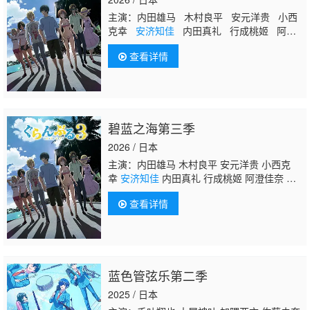
主演：内田雄马 木村良平 安元洋贵 小西
克幸
安济知佳
内田真礼 行成桃姬 阿澄
佳奈 山根绮 江口拓也 榎木淳弥 花江夏
查看详情
树 罗伯特·沃特曼 福山润 诸星堇 青山吉
能 川田绅司 水树奈奈 市道真央 大原沙
耶香 濑户麻沙美 洲崎绫
碧蓝之海第三季
2026 / 日本
主演：内田雄马 木村良平 安元洋贵 小西克
幸
安济知佳
内田真礼 行成桃姬 阿澄佳奈 山
根绮 江口拓也 榎木淳弥 花江夏树 罗伯特·沃
查看详情
特曼 福山润 诸星堇 青山吉能 川田绅司 水树
奈奈 市道真央 大原沙耶香 濑户麻沙美 洲崎绫
蓝色管弦乐第二季
2025 / 日本