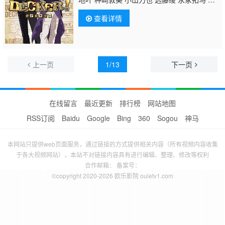
边万沙子 小山刚志 藤原祐规 浪川大辅 青山
查看详情
穰 玄田哲章 上田燿司
上一页
1/13
下一页
在线留言
最近更新
排行榜
网站地图
RSS订阅
Baidu
Google
Bing
360
Sogou
神马
本网站只提供web页面服务，通过链接的方式提供相关内容（所有视频内容收集
于各大视频网站），本站不对链接内容具有进行编辑、整理、修改等权利
合作邮箱： 备案号：
©copyright 2020-2026 欧乐影院 ouletv1.com