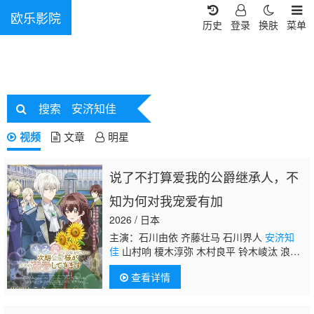
欧乐影院
历史
登录
换肤
菜单
搜索
安济知佳
视频
文章
明星
说了不打算爱我的公爵继承人，不
知为何对我宠爱有加
2026 / 日本
主演：石川由依 齐藤壮马 石川界人
安济知
佳
山村响 榎木淳弥 木村良平 铃木崚汰 浪川
大辅 国府田麻理子 田村真 内田真礼
查看详情