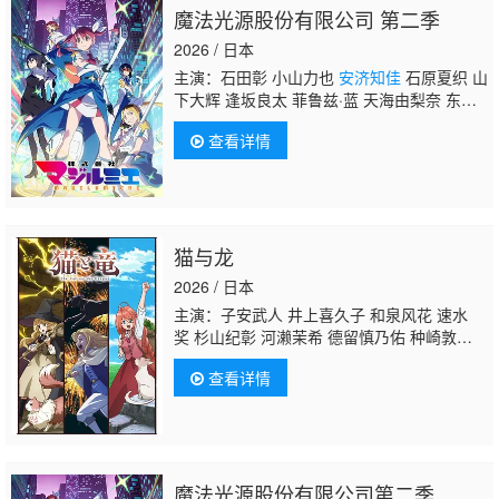
魔法光源股份有限公司 第二季
2026 / 日本
主演：石田彰 小山力也
安济知佳
石原夏织 山
下大辉 逢坂良太 菲鲁兹·蓝 天海由梨奈 东内
麻理子
查看详情
猫与龙
2026 / 日本
主演：子安武人 井上喜久子 和泉风花 速水
奖 杉山纪彰 河濑茉希 德留慎乃佑 种崎敦
美
安济知佳
榎木淳弥 芹泽优 小市真琴 一条
查看详情
和矢 田所阳向 上田燿司 白砂沙帆 花江夏
树 麻生智久
魔法光源股份有限公司第二季