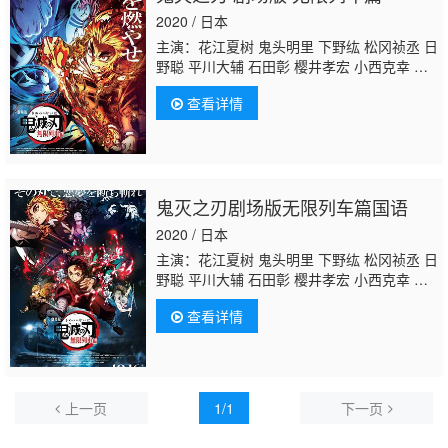
2020 / 日本
主演：花江夏树 鬼头明里 下野纮 松冈祯丞 日
野聪 平川大辅 石田彰 樱井孝宏 小西克幸 早
见沙织 铃村健一 关智一 杉田智和 森川智
查看详情
之 佐藤利奈 三木真一郎 桑岛法子 本渡枫 大
地叶 小原好美 古贺葵 小山力也 丰口惠美 榎
木淳弥 伊濑茉莉也 笠间淳 千本木彩花 江口拓
也 山村响 广濑裕也 高桥伸也
秋保佐永子
仲
村宗悟 中惠光城
鬼灭之刃剧场版无限列车篇国语
2020 / 日本
主演：花江夏树 鬼头明里 下野纮 松冈祯丞 日
野聪 平川大辅 石田彰 樱井孝宏 小西克幸 早
见沙织 铃村健一 关智一 杉田智和 森川智
查看详情
之 佐藤利奈 三木真一郎 桑岛法子 本渡枫 大
地叶 小原好美 古贺葵 小山力也 丰口惠美 榎
木淳弥 伊濑茉莉也 笠间淳 千本木彩花 江口拓
也 山村响 广濑裕也 高桥伸也
秋保佐永子
仲
村宗悟 中惠光城
上一页
1/1
下一页