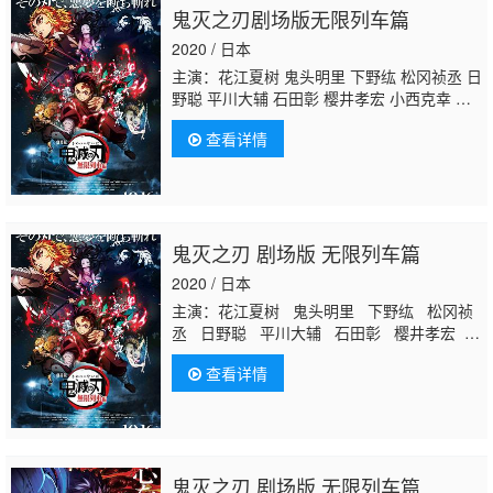
鬼灭之刃剧场版无限列车篇
2020 / 日本
主演：花江夏树 鬼头明里 下野纮 松冈祯丞 日
野聪 平川大辅 石田彰 樱井孝宏 小西克幸 早
见沙织 铃村健一 关智一 杉田智和 森川智
查看详情
之 佐藤利奈 三木真一郎 桑岛法子 本渡枫 大
地叶 小原好美 古贺葵 小山力也 丰口惠美 榎
木淳弥 伊濑茉莉也 笠间淳 千本木彩花 江口拓
也 山村响 广濑裕也 高桥伸也
秋保佐永子
仲
村宗悟 中惠光城
鬼灭之刃 剧场版 无限列车篇
2020 / 日本
主演：花江夏树 鬼头明里 下野纮 松冈祯
丞 日野聪 平川大辅 石田彰 樱井孝宏
小西克幸 早见沙织 铃村健一 关智一 杉
查看详情
田智和 森川智之 佐藤利奈 三木真一郎
桑岛法子 本渡枫 大地叶 小原好美 古贺
葵 小山力也 丰口惠美 榎木淳弥 伊濑茉
莉也 笠间淳 千本木彩花 江口拓也 山村
响 广濑裕也 高桥伸也
秋保佐永子
仲村
鬼灭之刃 剧场版 无限列车篇
宗悟 中惠光城