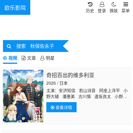
欧乐影院
历史
登录
换肤
菜单
搜索
秋保佐永子
视频
文章
明星
奇招百出的维多利亚
2026 / 日本
主演：安济知佳 若山诗音 阿座上洋平 小
野大辅 潘惠美 古川慎 逢坂良太 小野贤
章 野岛健儿
秋保佐永子
家中宏
查看详情