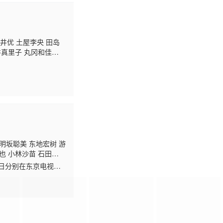
久井优 土屋李央 田岛
井真里子 丸冈和佳
明坂聪美 东地宏树 游
也 小林沙苗 石田
高木心平 布里德卡特·
1日分别在东京电视台
色原案不再由原作者高