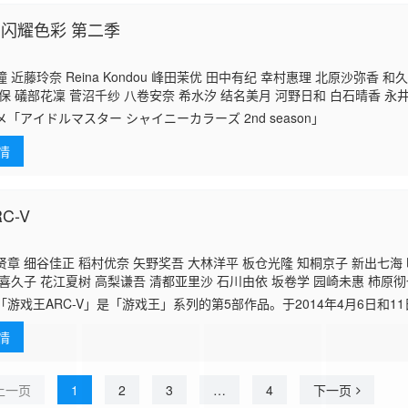
 闪耀色彩 第二季
 近藤玲奈 Reina Kondou 峰田茉优 田中有纪 幸村惠理 北原沙弥香 和
保 礒部花凜 菅沼千纱 八卷安奈 希水汐 结名美月 河野日和 白石晴香 永
穗 黑木穗乃香
前川凉子
芝崎典子 夏目响平 山村响 津田健次郎
メ「アイドルマスター シャイニーカラーズ 2nd season」
情
C-V
章 细谷佳正 稻村优奈 矢野奖吾 大林洋平 板仓光隆 知桐京子 新出七海 
喜久子 花江夏树 高梨谦吾 清都亚里沙 石川由依 坂卷学 园崎未惠 柿原彻
渊上舞 浪川大辅 高木万平 逢泽凛 金城大和 内山昂辉 村濑迪与
前川凉子
戏王ARC-V」是「游戏王」系列的第5部作品。于2014年4月6日和1
浅沼晋太郎 石川界人 咲野俊介 星野贵纪 山路和弘
首播。在东京电视台于每周日17：30（北京时间16:30）放送。该作的角
情
上一页
1
2
3
…
4
下一页