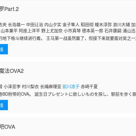
art.2
央 长岛雄一 中田让治 内山夕实 金子隼人 稻田彻 榎木淳弥 浪川大辅 加
 山本兼平 阿座上洋平 野上尤加奈 小市真琴 德本英一郎 石井康嗣 浦山迅
朋世 松田健一郎 高桥良辅 铃木美园 平川大辅 龟冈洋孝 石田彰 白熊宽
的地下格斗继续进行着。 王马第一战虽然赢了，但接下来就要面对吴之
 柴田秀胜 金尾哲夫 竹内荣治 柳泽荣治 马修·马萨尔巴罗 藤原启治 桑谷
出重围？
宏 泽城千春 高桥伸也 村濑克辉 平田真菜 桧山修之 游佐浩二 小西克幸 
情
魔法OVA2
碧 小泽亚李 村川梨衣 长绳麻理亚
前川凉子
赤崎千夏
卷BD附带的OVA。 誕生日プレゼントに欲しいものを探し、駅前を歩く
店や紅茶のお店、洋服のお店などを見てまわるが歌夜の欲しいものは見
情
吧OVA