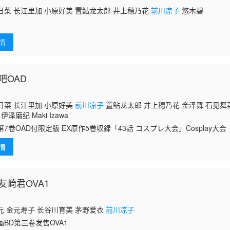
日菜 长江里加 小原好美 置鲇龙太郎 井上穗乃花
前川凉子
悠木碧
情
吧OAD
日菜 长江里加 小原好美
前川凉子
置鲇龙太郎 井上穗乃花 金泽舞 石见舞
伊泽磨纪 Maki Izawa
第7卷OAD付限定版 EX原作5巻収録「43話 コスプレ大会」Cosplay大会
我
情
友崎君OVA1
元 金元寿子 长谷川育美 茅野爱衣
前川凉子
画BD第三卷发售OVA1