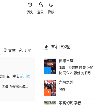
历史
登录
换肤
热门影视
频
文章
明星
神印王座
演员：常蓉珊 瞳音 叶知
1
秋 阎么么 藤新 刘明月
史刚 吉川幸宏
前川凉
光阴之外
。丧母的卡特琳娜，
演员：
作为惩罚，被勒令前
2
乐高幻影忍者