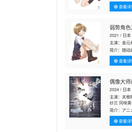
查看详
弱势角色
2021 / 日本
主演：金元
简介：
随动
查看详
偶像大师
2024 / 日本
主演：关根瞳
纱兰 冈咲美
奈 凉本秋
简介：
アニ
送に先駆け、
查看详