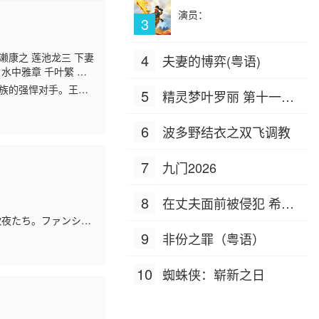
演员：
3
濑康之 莲池龙三 下妻
4
夫妻的博弈(粤语)
 水中雅章 千叶繁 广
嗣
前川凉子
绪方惠
一族的强悍对手。王马
5
精灵梦叶罗丽 第十一季
夏子 保志总一朗 小野
星
（下）
6
波多野结衣之双飞调教
7
九门2026
8
在丈夫面前被侵犯 希岛
歌夜たち。ファンシー
爱理 IPZ-505
つからない。そんな3
9
非份之罪（粤语）
10
蜘蛛侠：崭新之日