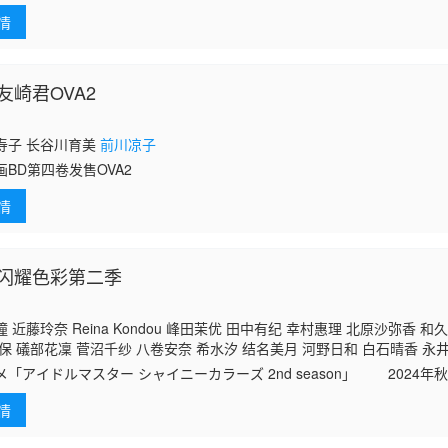
情
友崎君OVA2
寿子 长谷川育美
前川凉子
画BD第四卷发售OVA2
情
闪耀色彩第二季
 近藤玲奈 Reina Kondou 峰田茉优 田中有纪 幸村惠理 北原沙弥香 和
保 礒部花凜 菅沼千纱 八卷安奈 希水汐 结名美月 河野日和 白石晴香 永
穗 黑木穗乃香
前川凉子
芝崎典子 夏目响平 山村响 津田健次郎
メ「アイドルマスター シャイニーカラーズ 2nd season」 2024
7月5日(金)より劇場先行上映
情