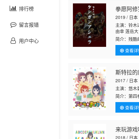
剧情片
拳愿阿修罗P
泰国剧
排行榜
欧美综艺
欧美动漫
2019 / 日本
战争片
留言报错
主演：铃木达
由幸 莲岳大
濑裕也 黑泽
悬疑片
简介：
残酷
用户中心
美 加藤将之
将要如何杀
大辅 樱井孝
查看详
犯罪片
奇幻片
斯特拉的
2017 / 日本
邵氏电影
主演：悠木
简介：
第四
古装片
グッズのお
查看详
人がたど
灾难片
来玩游戏
记录片
2018 / 日本