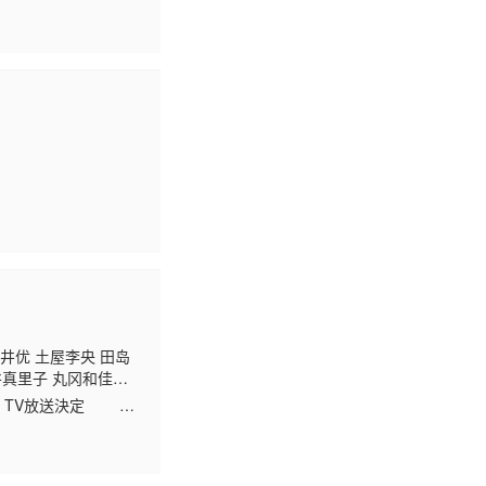
久井优 土屋李央 田岛
井真里子 丸冈和佳
年秋 TV放送決定 放