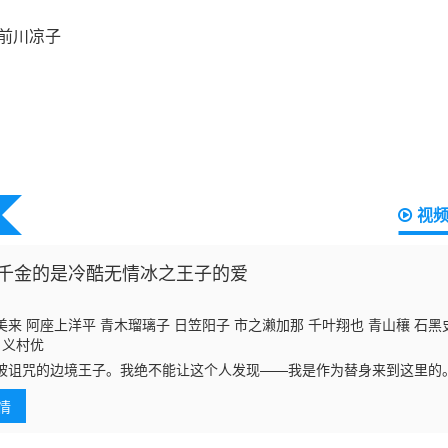
视
千金的是冷酷无情冰之王子的爱
来 阿座上洋平 青木瑠璃子 日笠阳子 市之濑加那 千叶翔也 青山穰 石黑
 义村优
咒的边境王子。我绝不能让这个人发现——我是作为替身来到这里的
被继妹和继母虐待，过着佣人般的生活。某天，继妹在舞会上惹出事端，
情
境伯爵领接受