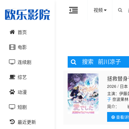
视频
首页
电影
搜索
前川凉子
连续剧
动作片
综艺
拯救替身
喜剧片
国产剧
2026 / 日本
动漫
爱情片
港台剧
主演：伊藤美
大陆综艺
子
奈波果林
简介：
被诅
短剧
科幻片
日韩剧
日韩综艺
国产动漫
在伯爵家中
查看详
往北方的边
恐怖片
最近更新
欧美剧
港台综艺
日韩动漫