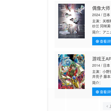
偶像大师
2024 / 日本
主演：关根瞳
纱兰 冈咲美
奈 凉本秋
简介：
アニ
查看详
游戏王AR
2014 / 日本
主演：小野贤
井亮子 藤本
彰 大地叶 
简介：
「游
塞拉·惠美 
和BS日本
查看详