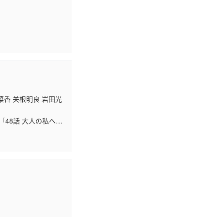
菜香 关根明良 岩田光
 「48話 大人の私へ」