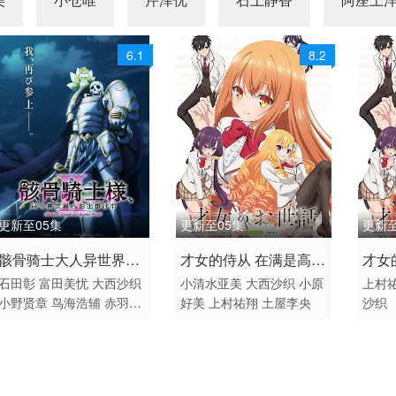
6.1
8.2
更新至05集
更新至05集
更新
2026 / 日本 / 日语
2026 / 日本 / 日语
2026
骸骨骑士大人异世界冒
才女的侍从 在满是高岭
才女
动画 日本动漫
日本 日韩动漫
日韩
石田彰
富田美忧
大西沙织
小清水亚美
大西沙织
小原
上村
险第二季
之花的贵族学校暗中照
之花
小野贤章
鸟海浩辅
赤羽根
好美
上村祐翔
土屋李央
沙织
顾
顾（
健治
江口拓也
大久保瑠美
美
的）
前野智昭
河西健吾
诹访部
顺一
竹内良太
白石稔
四宫
豪
关俊彦
皆口裕子
逢田梨