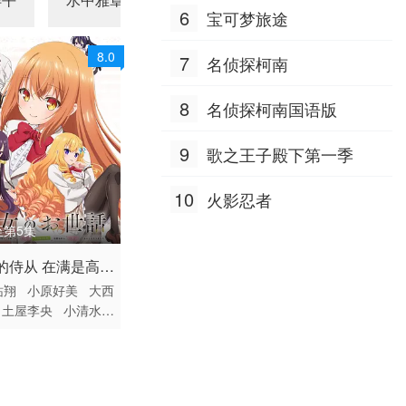
6
宝可梦旅途
8.0
7
名侦探柯南
8
名侦探柯南国语版
9
歌之王子殿下第一季
10
火影忍者
至第5集
 / 日本 / 日语
的侍从 在满是高岭
动漫
祐翔
小原好美
大西
的贵族学校暗中照
土屋李央
小清水亚
毫无生活自理能力
学院第一大小姐