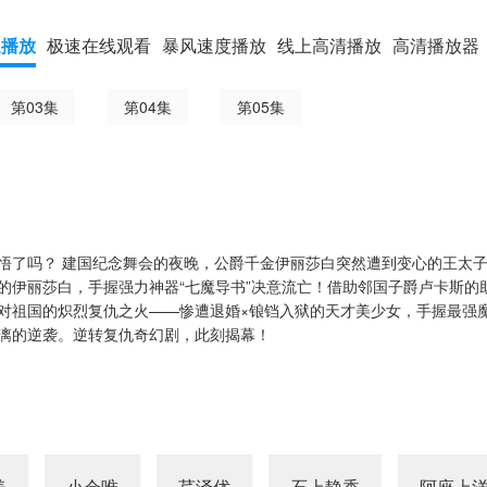
速播放
极速在线观看
暴风速度播放
线上高清播放
高清播放器
第03集
第04集
第05集
悟了吗？ 建国纪念舞会的夜晚，公爵千金伊丽莎白突然遭到变心的王太
的伊丽莎白，手握强力神器“七魔导书”决意流亡！借助邻国子爵卢卡斯的
对祖国的炽烈复仇之火——惨遭退婚×锒铛入狱的天才美少女，手握最强
漓的逆袭。逆转复仇奇幻剧，此刻揭幕！
美
小仓唯
芹泽优
石上静香
阿座上