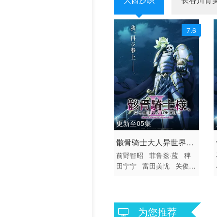
历史片
7.6
更新至05集
2026 / 日本 / 日语
骸骨骑士大人异世界冒
日韩动漫
前野智昭
菲鲁兹·蓝
稗
险中Ⅱ
田宁宁
富田美忧
关俊彦
小野贤章
上田瞳
诹访
部顺一
赤羽根健治
四宫
豪
江口拓也
大久保瑠美
鸟海浩辅
皆口裕子
竹
为您推荐