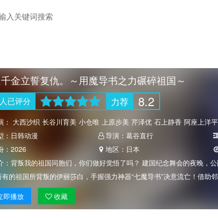
走千金立誓复仇。～用魔导书之力碾碎祖国～
8.2
力荐
人
已评分
演：
大西沙织
长谷川育美
小仓唯
上原步美
芹泽优
石上静香
阿座上洋平
型：
日韩动漫
导演：
葛谷直行
份：
2026
地区：
日本
介：
背叛我的祖国同胞们，你们做好觉悟了吗？ 建国纪念舞会的夜晚，
所有的祖国所背叛的伊丽莎白，手握强力神器“七魔导书”决意流亡！借助
立即
播放
收藏