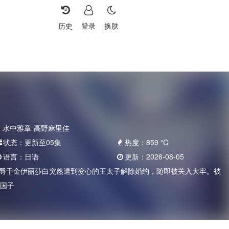
历史
登录
换肤
水中雅章
高野麻里佳
状态：
更新至05集
热度：
859
℃
语言：
日语
更新：
2026-08-05
公爵千金伊丽莎白突然遭到变心的王太子解除婚约，随即被关入大牢。被
邻国子