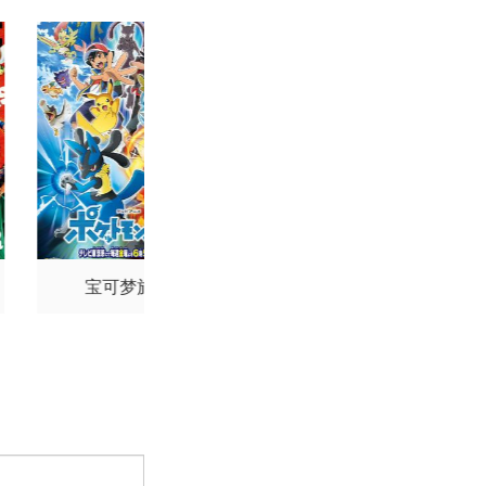
宝可梦旅途
名侦探柯南