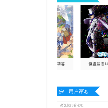
内良太
大西沙织
山根绮
逢田梨香子
河西健吾
白石稔
石田彰
猎人2011
葬送的芙莉莲
怪盗基德14
用户评论