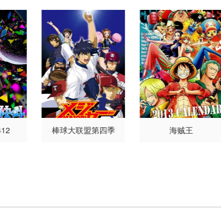
香子
稗田宁宁
上田瞳
菲鲁
兹·蓝
山根绮
12
棒球大联盟第四季
海贼王