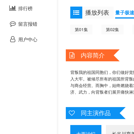
剧情片
泰国剧
排行榜
欧美综艺
播放列表
量子极
战争片
留言报错
第01集
第02集
悬疑片
用户中心
犯罪片
内容简介
奇幻片
背叛我的祖国同胞们，你们做好觉
入大牢。被倾尽所有的祖国所背叛
邵氏电影
与商会经营。而胸中，始终燃烧着
济、武力，向背叛者们展开痛快淋
古装片
同主演作品
灾难片
记录片
大西沙织
长谷川育