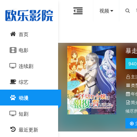
视频
首页
暴
电影
940
连续剧
动作片
主
综艺
喜剧片
国产剧
类
年
动漫
爱情片
港台剧
大陆综艺
简
倾尽
短剧
科幻片
日韩剧
日韩综艺
恐怖片
最近更新
欧美剧
港台综艺