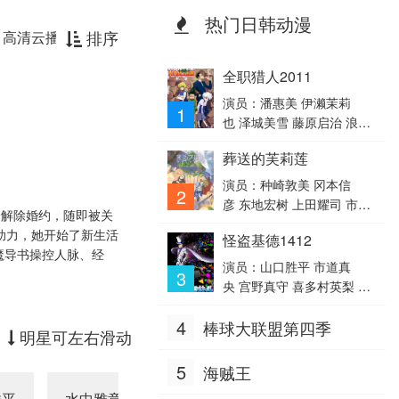
热门日韩动漫
排序
高清云播放器
全职猎人2011
演员：潘惠美 伊濑茉莉
1
也 泽城美雪 藤原启治 浪川
大辅 宫野真守 内田直哉 山
葬送的芙莉莲
口胜平 日高法子 荒川美
穗 朴璐美 大塚明夫 大桥贤
演员：种崎敦美 冈本信
2
一郎 前田玲奈 木内秀信 山
彦 东地宏树 上田耀司 市之
子解除婚约，随即被关
寺宏一 松风雅也 能登麻美
濑加那 小林千晃
助力，她开始了新生活
怪盗基德1412
子 堀内贤雄 岩男润子 永井
魔导书操控人脉、经
一郎 银河万丈 平野绫 岸尾
演员：山口胜平 市道真
3
大辅 关俊彦 寺崎裕香 植田
央 宫野真守 喜多村英梨 池
佳奈 横山智佐 池田秀一 内
田秀一 富泽美智惠 羽佐间
山昂辉 藤村步 立木文彦 羽
4
棒球大联盟第四季
道夫 石冢运升
明星可左右滑动
多野涉 楠大典 三木真一
郎 高木涉 井上喜久子 飞田
5
海贼王
展男 远藤绫 内田真礼 高桥
广树 大谷育江 二又一成
洋平
水中雅章
高野麻里佳