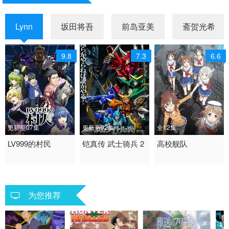
Lynn
坂田将吾
前岛亚美
斋贺光希
9.8
7.3
6.6
更新至07集
更新至02集
全12集
2026 / 日本 / 日语
LV999的村民
2026 / 日本 / 日语
铠真传 武士骑兵 2
2016 / 日本 / 日语
高校舰队
日韩动漫
日韩动漫
动画 日韩动漫
为您推荐