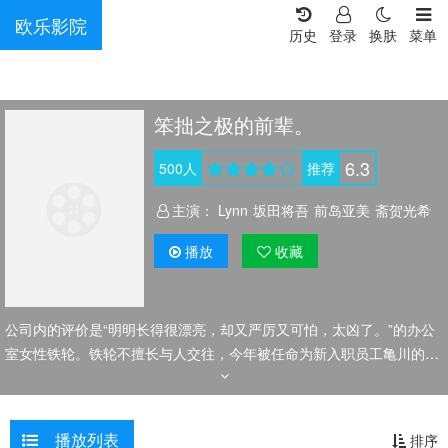
欧乐影院
历史
登录
换肤
菜单
笨拙之极的前辈。
6.3
500
人
推荐
主演：
Lynn
坂田将吾
前岛亚美
斋贺光希
播放
收藏
公司内的评价是“明明长得很漂亮，却又严厉又可怕，太凶了。”的办公
室女性铁轮。铁轮不擅长与人交往，今年被任命为新入职员工亀川的指
导员。为了亀川，铁轮尽力作为指导员表现自己，但……
播放列表
排序