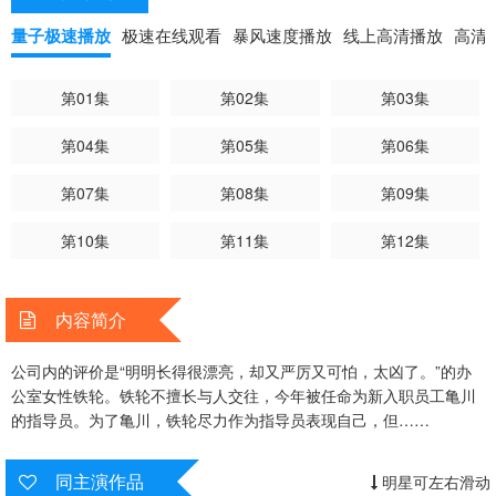
量子极速播放
极速在线观看
暴风速度播放
线上高清播放
高清
第01集
第02集
第03集
第04集
第05集
第06集
第07集
第08集
第09集
第10集
第11集
第12集
内容简介
公司内的评价是“明明长得很漂亮，却又严厉又可怕，太凶了。”的办
公室女性铁轮。铁轮不擅长与人交往，今年被任命为新入职员工亀川
的指导员。为了亀川，铁轮尽力作为指导员表现自己，但……
同主演作品
明星可左右滑动