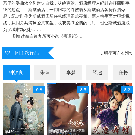
系里的委曲求全和迷失自我，决绝离婚。酒店经理人纪封选择回到事
业的起点——斯威酒店，一切归零的许蜜语从斯威酒店客房保洁做
第28集
第29集
第30集
起，纪封则作为斯威酒店新任总经理正式亮相。两人携手面对职场挑
战，从同舟共济到爱意萌生，收获美满爱情的同时，也让斯威酒店成
第31集
第32集
第33集
为了城市新地标……
剧集改编自红九所著小说《蜜语纪》。
第34集
第35集
第36集
第37集
第38集
同主演作品
明星可左右滑动
钟汉良
朱珠
李梦
经超
任彬
9.8
8.5
8.2
第45集
更新至第28集
完结