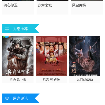
2021 / 大陆 / 国语
锦心似玉
2025 / 中国大陆 / 汉语
亦舞之城
2003 / 大陆 / 国语
风尘舞蝶
爱情 古装 国产
普通话
剧情 爱情 国产
剧情 爱情 国产
为您推荐
兵自风中来
后宫·甄嬛传
九门(2026)
用户评论