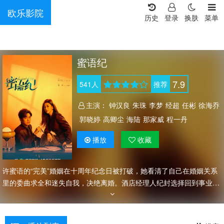
欧乐影院
历史
登录
换肤
菜单
蜜语纪
7.9
541
人
推荐
主演：
钟汉良
朱珠
李梦
经超
任彬
徐海乔
郭晓婷
高卿尘
海陆
那家威
程一丹
播放
收藏
许蜜语的“完美”婚姻在十周年纪念日被打破，她看清了自己在婚姻关系
里的委曲求全和迷失自我，决绝离婚。酒店经理人纪封选择回到事业的
起点——斯威酒店，一切归零的许蜜语从斯威酒店客房保洁做起，纪封
则作为斯威酒店新任总经理正式亮相。两人携手面对职场挑战，从同舟
共济到爱意萌生，收获美满爱情的同时，也让斯威酒店成为了城市新地