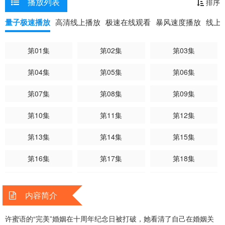
播放列表
排序
标…… 剧集改编自红
九所著小说《蜜语纪》。
量子极速播放
高清线上播放
极速在线观看
暴风速度播放
线上
第01集
第02集
第03集
第04集
第05集
第06集
第07集
第08集
第09集
第10集
第11集
第12集
第13集
第14集
第15集
第16集
第17集
第18集
第19集
第20集
第21集
内容简介
第22集
第23集
第24集
许蜜语的“完美”婚姻在十周年纪念日被打破，她看清了自己在婚姻关
第25集
第26集
第27集