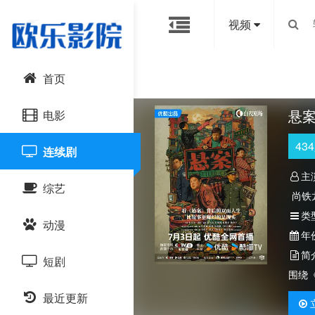
视频
首页
悬
电影
434
连续剧
动作片
主
综艺
喜剧片
尚铁
类
动漫
爱情片
大陆综艺
年
简
短剧
科幻片
日韩综艺
国产动漫
围绕
恐怖片
最近更新
港台综艺
日韩动漫