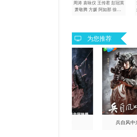
通话
周涛
袁咏仪
王传君
彭冠英
萧敬腾
方媛
阿如那
徐志
真人秀 大陆综艺
胜
李雪琴
李嘉琦
王子奇
滕哲
徐若晗
欧阳娜娜
陈鑫
海
庾恩利
贺峻霖
为您推荐
门2026
九门
兵自风中