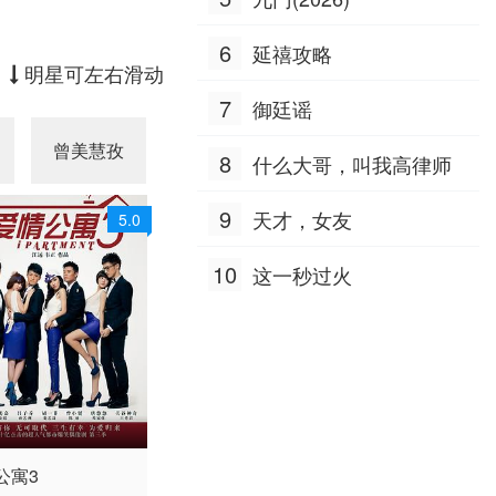
程鹏 谢心
6
延禧攻略
明星可左右滑动
7
御廷谣
曾美慧孜
公磊
王砚辉
艾丽娅
8
什么大哥，叫我高律师
9
天才，女友
5.0
10
这一秒过火
 / 大陆 / 国语
公寓3