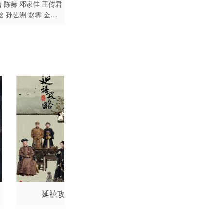
喜剧 爱情 国产
潇
陈赫
邓家佳
王传君
铭
孙艺洲
赵霁
金世
文琪
李佳航
刘萌萌
延禧攻略
御廷谣