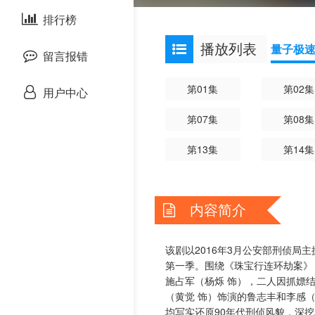
剧情片
排行榜
欧美综艺
欧美动漫
播放列表
量子极
战争片
留言报错
悬疑片
第01集
第02集
用户中心
第07集
第08集
犯罪片
第13集
第14集
奇幻片
邵氏电影
内容简介
古装片
该剧以2016年3月公安部刑侦局
灾难片
第一季。围绕《珠宝行连环劫案》
施占军（杨烁 饰），二人因抓嫖
（黄觉 饰）饰演的鲁志丰和李感（
记录片
均写实还原90年代刑侦风貌，深