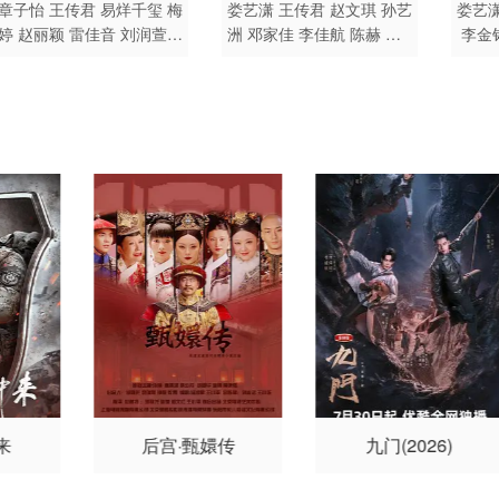
港 / 汉语普通话,沪语
喜剧 爱情 国产
剧情 
章子怡
王传君
易烊千玺
梅
娄艺潇
王传君
赵文琪
孙艺
娄艺
婷
赵丽颖
雷佳音
刘润萱
洲
邓家佳
李佳航
陈赫
榕
李金
剧情 犯罪
章宇
安娜·柯克
杨幂
康春
榕
佳
赵
雷
张羽霖
彭昱畅
尹昉
沈
榕榕
佳妮
陈国庆
张建亚
周野芒
大鹏
李现
徐祥
孙强
范伟
来
后宫·甄嬛传
九门(2026)