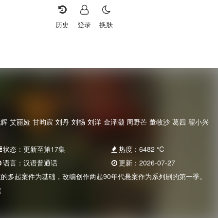
历史
登录
换肤
砚辉
艾丽娅
甘昀宸
刘丹
刘畅
刘洋
金泽灏
周野芒
董牧沙
葛四
翟小兴
状态：
更新至第17集
热度：
6482
℃
语言：
汉语普通话
更新：
2026-07-27
侦破的多起案件为基础，改编创作两起90年代悬案作为系列剧的第一季。
（