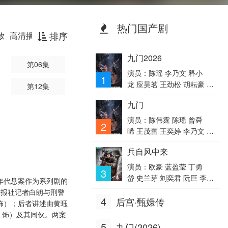
热门国产剧
排序
放
高清播放器
高清云播放器
光速播放
九门2026
第06集
演员：陈瑶 李乃文 释小
1
龙 应昊茗 王劲松 胡耘豪 季
第12集
肖冰 陈伟霆 徐正溪 曾舜
九门
晞 王奕婷
演员：陈伟霆 陈瑶 曾舜
2
晞 王茂蕾 王奕婷 李乃文 释
小龙 应灏铭 季肖冰 胡耘
兵自风中来
豪 徐正溪 章涛 王祖一 刘
畅 杨钧丞 杨昊博 陈鸿锦 吴
演员：欧豪 蓝盈莹 丁勇
3
圣麒 林秋楠 扈帷 雷丰瑞
岱 史兰芽 刘奕君 阮巨 李幼
0年代悬案作为系列剧的
斌 侯勇 于景骁 王春宇 关亚
的报社记者白朗与刑警
4
后宫·甄嬛传
军 杨舒 吴岳阳 张进 陈方
饰）；后者讲述由黄珏
舟 陈启杰 周德华 赵长洲 赵
君 饰）及其同伙。两案
荀 费鲤齐 夏侯镔 徐洪浩 傅
5
九门(2026)