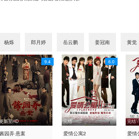
杨烁
郎月婷
岳云鹏
姜冠南
黄觉
9.4
6.0
更新至HD
完结
完结
2024 / 中国大陆,中国香
2011 / 大陆 / 国语
2012
酱园弄·悬案
爱情公寓2
爱情