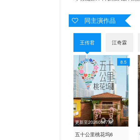
历史片
同主演作品
王传君
江奇霖
8.5
更新至20260807期
2026 / 中国大陆 / 汉语普
五十公里桃花坞6