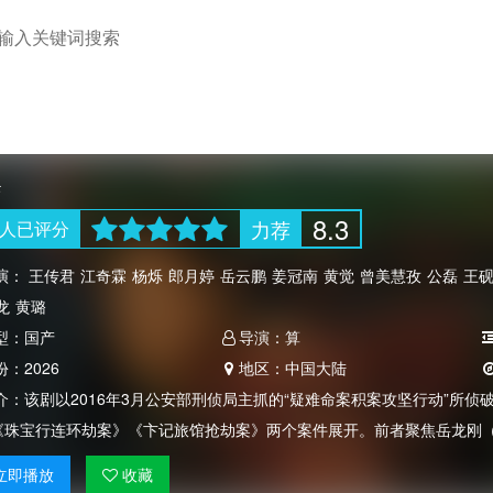
案
8.3
力荐
人
已评分
演：
王传君
江奇霖
杨烁
郎月婷
岳云鹏
姜冠南
黄觉
曾美慧孜
公磊
王
龙
黄璐
型：
国产
导演：
算
份：
2026
地区：
中国大陆
介：
该剧以2016年3月公安部刑侦局主抓的“疑难命案积案攻坚行动”所
《珠宝行连环劫案》《卞记旅馆抢劫案》两个案件展开。前者聚焦岳龙刚
立即
播放
收藏