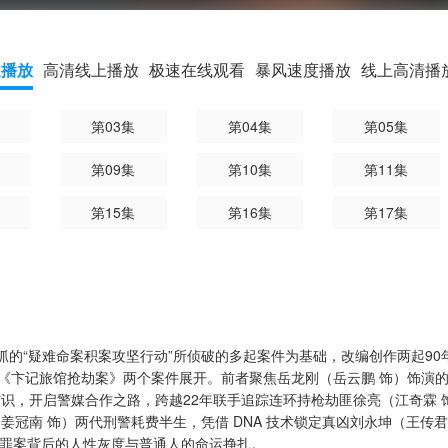
速播放
高清线上播放
极速在线观看
暴风速度播放
线上高清播
第03集
第04集
第05集
第09集
第10集
第11集
第15集
第16集
第17集
主抓的“疑难命案积案攻坚行动”所侦破的多起案件为基础，改编创作两起9
《卞记旅馆抢劫案》两个案件展开。前者聚焦岳龙刚（岳云鹏 饰）饰演
结识，开启警媒合作之路，跨越22年联手追踪连环持枪劫匪徐亮（江奇霖 
姜冠南 饰）两代刑警耗费半生，凭借 DNA 技术锁定真凶刘永坤（王传
挖罪案背后的人性灰度与普通人的命运挣扎。