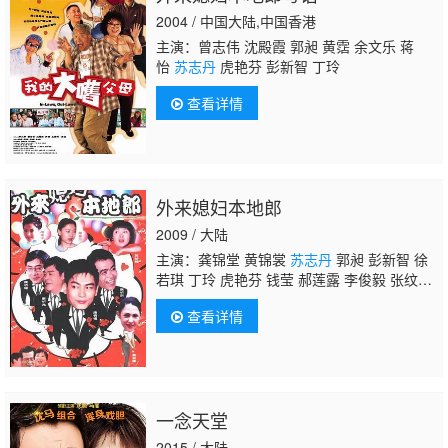
2004 / 中国大陆,中国香港
主演：曾志伟 沈殿霞 郭昶 黄霑 余文乐 蒋
怡
苏志丹
虎艳芬 彭新智 丁玲
查看详情
外来媳妇本地郎
2009 / 大陆
主演：龚锦堂 黄锦裳
苏志丹
郭昶 彭新智 徐
若琪 丁玲 虎艳芬 钱莹 郝莲露 李俊毅 张纹
博 何文茵 王辰 谢恩 毛琳 林星云 卢海潮 卢秋
查看详情
萍 马小倩 陈坚雄 黄俊英 舒力生 吴苏妹 张和
平 邝祖乐 刘涛 周小镔 黄慧颐 潘结
一念天堂
2015 / 大陆