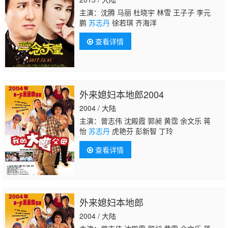
主演：沈腾 马丽 杜晓宇 林雪 王子子 李元
鹏
苏志丹
徐若琪 齐海洋
查看详情
外来媳妇本地郎2004
2004 / 大陆
主演：曾志伟 沈殿霞 郭昶 黄霑 余文乐 蒋
怡
苏志丹
虎艳芬 彭新智 丁玲
查看详情
外来媳妇本地郎
2004 / 大陆