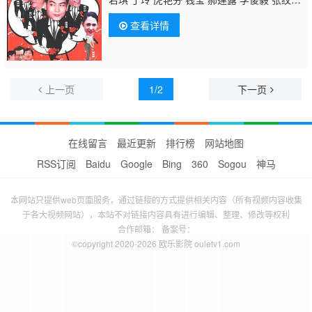
博 何文茵 王辰 谢恩 毛琳 林星云 卢海潮 卢秋
查看详情
萍 马小倩 陈坚雄 黄俊英 舒力生 吴苏妹 张和
平 邝祖乐 刘涛 周小镔 黄慧颐 潘结
上一页
1/2
下一页
在线留言
最近更新
排行榜
网站地图
RSS订阅
Baidu
Google
Bing
360
Sogou
神马
本网站只提供web页面服务，通过链接的方式提供相关内容（所有视频内容收集
于各大视频网站），本站不对链接内容具有进行编辑、整理、修改等权利
合作邮箱： 备案号：
©copyright 2020-2026 欧乐影院 ouletv1.com