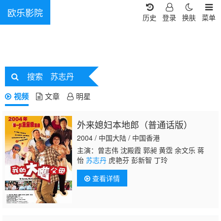
欧乐影院
历史
登录
换肤
菜单
搜索
苏志丹
视频
文章
明星
外来媳妇本地郎（普通话版）
2004 / 中国大陆 / 中国香港
主演：曾志伟 沈殿霞 郭昶 黄霑 余文乐 蒋
怡
苏志丹
虎艳芬 彭新智 丁玲
查看详情