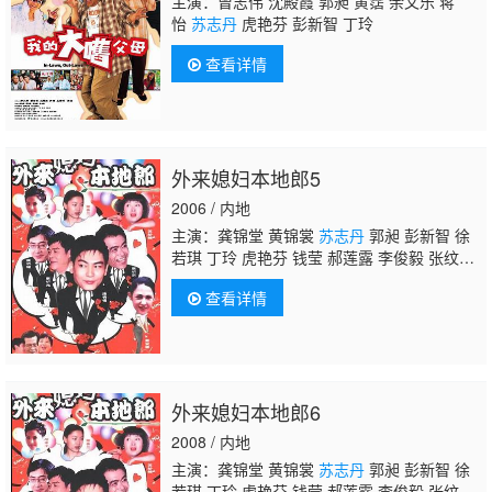
主演：曾志伟 沈殿霞 郭昶 黄霑 余文乐 蒋
怡
苏志丹
虎艳芬 彭新智 丁玲
查看详情
外来媳妇本地郎5
2006 / 内地
主演：龚锦堂 黄锦裳
苏志丹
郭昶 彭新智 徐
若琪 丁玲 虎艳芬 钱莹 郝莲露 李俊毅 张纹
博 何文茵 王辰 谢恩 毛琳 林星云 卢海潮 卢秋
查看详情
萍 马小倩 陈坚雄 黄俊英 舒力生 吴苏妹 张和
平 邝祖乐 刘涛 周小镔 黄慧颐 潘结
外来媳妇本地郎6
2008 / 内地
主演：龚锦堂 黄锦裳
苏志丹
郭昶 彭新智 徐
若琪 丁玲 虎艳芬 钱莹 郝莲露 李俊毅 张纹