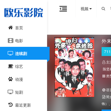
视频
首页
外
电影
711
连续剧
动作片
主
综艺
喜剧片
陈坚
类
动漫
爱情片
大陆综艺
语
短剧
科幻片
日韩综艺
国产动漫
简
饰）
恐怖片
最近更新
港台综艺
日韩动漫