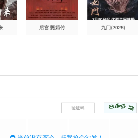
集
第171集
第172集
第173集
集
第177集
第178集
第179集
来
后宫·甄嬛传
九门(2026)
集
第183集
第184集
第185集
集
第189集
第190集
第191集
当前没有评论，赶紧抢个沙发！