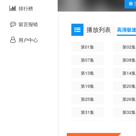
剧情片
排行榜
欧美综艺
欧美动漫
战争片
留言报错
播放列表
高清极
悬疑片
用户中心
第01集
第02集
犯罪片
第07集
第08集
奇幻片
第13集
第14集
邵氏电影
第19集
第20集
古装片
第25集
第26集
第31集
第32集
灾难片
第37集
第38集
记录片