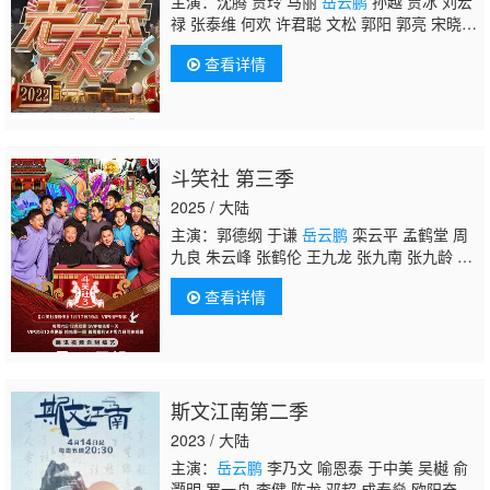
主演：沈腾 贾玲 马丽
岳云鹏
孙越 贾冰 刘宏
禄 张泰维 何欢 许君聪 文松 郭阳 郭亮 宋晓
峰 艾伦 常远 王成思 刘维
查看详情
斗笑社 第三季
2025 / 大陆
主演：郭德纲 于谦
岳云鹏
栾云平 孟鹤堂 周
九良 朱云峰 张鹤伦 王九龙 张九南 张九龄 赵
芸一
查看详情
斯文江南第二季
2023 / 大陆
主演：
岳云鹏
李乃文 喻恩泰 于中美 吴樾 俞
灏明 罗一舟 李健 陈龙 邓超 成泰燊 欧阳奋