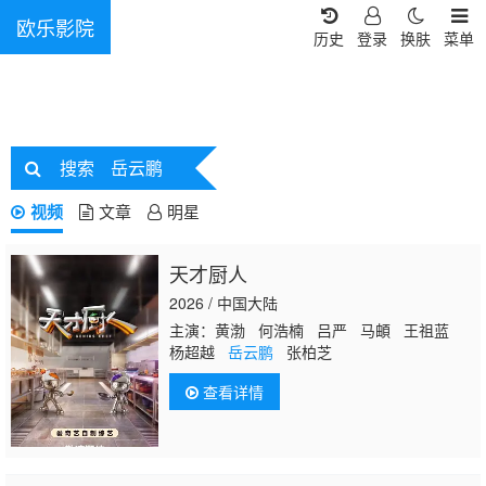
欧乐影院
历史
登录
换肤
菜单
搜索
岳云鹏
视频
文章
明星
天才厨人
2026 / 中国大陆
主演：黄渤 何浩楠 吕严 马頔 王祖蓝
杨超越
岳云鹏
张柏芝
查看详情