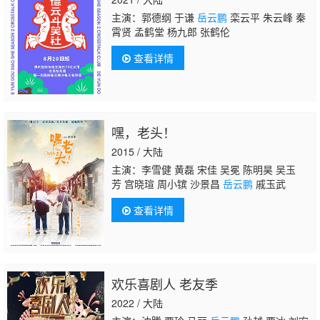
主演：郭德纲 于谦
岳云鹏
栾云平 朱云峰 秦
霄贤 孟鹤堂 杨九郎 张鹤伦
查看详情
嘿，老头！
2015 / 大陆
主演：李雪健 黄磊 宋佳 吴冕 陈明昊 吴玉
芳 宫晓瑄 周小镔 沙景昌
岳云鹏
戚玉武
查看详情
欢乐喜剧人 老友季
2022 / 大陆