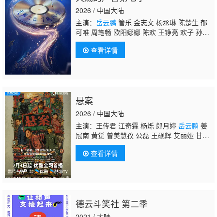
2026 / 中国大陆
主演：
岳云鹏
管乐 金志文 杨丞琳 陈楚生 郁
可唯 周笔畅 欧阳娜娜 陈欢 王铮亮 欢子 孙
楠 黄子弘凡 姚晓棠 穆祉丞 黄霄云
查看详情
悬案
2026 / 中国大陆
主演：王传君 江奇霖 杨烁 郎月婷
岳云鹏
姜
冠南 黄觉 曾美慧孜 公磊 王砚辉 艾丽娅 甘昀
宸 刘丹 刘畅 刘洋 金泽灏 周野芒 董牧沙 葛
查看详情
四 翟小兴 尚铁龙 黄璐
德云斗笑社 第二季
2021 / 大陆