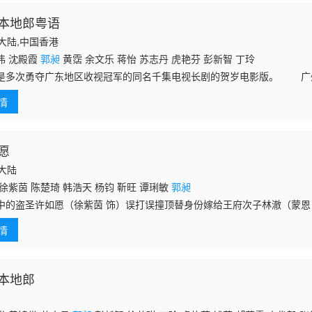
本地郎粤语
中国大陆,中国香港
伟 沈殿霞
郭昶
黄霑 余文乐 蒋怡 苏志丹 虎艳芬 彭新智 丁玲
是多次勇夺广东地区收视冠军的同名千集电视长剧的贺岁电影版。 广
遗址，一家人听到政府许诺会作出巨额补偿时，喜出望外。家庭会议上，
情
金分作四
愿
国大陆
徐紫茵 陈楚琦 韩浩天 杨钧 靳旺 谭琍敏
郭昶
中的盗圣许如愿（徐紫茵 饰）误打误撞顶替身份嫁给王府次子林澈（蒙恩
飞，却被腹黑世子和病弱次子一眼识破寄生身份，沦为王府宅斗棋子，怪
情
上演偷家
本地郎