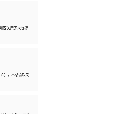
州西关康家大院疑似
康嫂（沈殿霞）宣布
 饰），本想偷取天价
盗家族全员伪装陪嫁