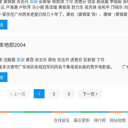
堂 黄锦裳 苏志丹
郭昶
彭新智 徐若琪 丁玲 虎艳芬 钱莹 郝莲露 李俊毅 张
星云 卢海潮 卢秋萍 马小倩 陈坚雄 黄俊英 舒力生 吴苏妹 张和平 邝祖乐 刘
一家住在广州西关老屋已经几十年了，康伯（龚锦堂 饰）、康婶（黄锦裳
（苏志丹 饰）、祁宗（郭旭 饰）、祁耀（彭新智 饰）和祈祖（徐若琪 
情
大
地郎2004
伟 沈殿霞
郭昶
黄霑 余文乐 蒋怡 苏志丹 虎艳芬 彭新智 丁玲
是多次勇夺广东地区收视冠军的同名千集电视长剧的贺岁电影版。 广
遗址，一家人听到政府许诺会作出巨额补偿时，喜出望外。家庭会议上，
情
金分作四
上一页
1
2
3
下一页
在线留言
最近更新
排行榜
网站地图