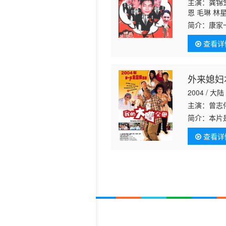
主演：龚锦
恩 毛琳 林
结
简介：
康家
分别是祁光
查看详
结婚了，老
外来媳妇本
2004 / 大陆
主演：曾志
简介：
本片
发现古文物
查看详
她拟将补偿