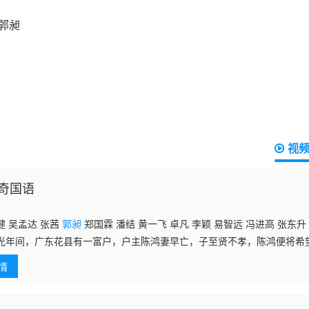
视
奇国语
健 吴孟达 张茜
郭昶
郑国霖 潘结 黄一飞 卓凡 李颖 易智远 冯进高 张东升
光年间，广东花县有一富户，户主陈鸿妻早亡，子至贤不孝，陈鸿便将希
负有心人，兰生子梦吉（张卫健饰），自幼聪敏。方唐镜（吴孟达饰）虽
情
戏弄。一