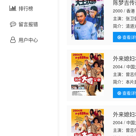
陈梦吉传
剧情片
泰国剧
排行榜
欧美综艺
欧美动漫
2000 / 香港
主演：张卫
战争片
留言报错
简介：
清道
上。皇天不
查看详
悬疑片
却经常被他
用户中心
犯罪片
外来媳妇
2004 / 中
奇幻片
主演：曾志
简介：
本片
邵氏电影
查看详
古装片
外来媳妇
灾难片
2004 / 中
记录片
主演：曾志