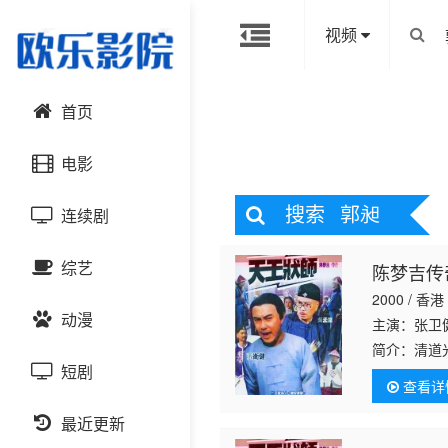
视频
首页
电影
搜索
郭昶
连续剧
动作片
综艺
陈梦吉传
喜剧片
国产剧
2000 / 香港
动漫
爱情片
港台剧
主演：张卫
大陆综艺
简介：
清道
上。皇天不
短剧
科幻片
日韩剧
日韩综艺
国产动漫
查看详
却经常被他
恐怖片
最近更新
欧美剧
港台综艺
日韩动漫