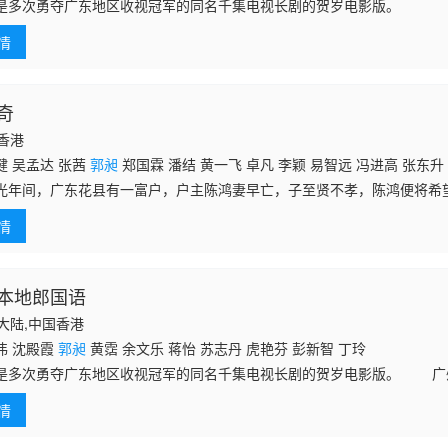
是多次勇夺广东地区收视冠军的同名千集电视长剧的贺岁电影版。
情
奇
国香港
健 吴孟达 张茜
郭昶
郑国霖 潘结 黄一飞 卓凡 李颖 易智远 冯进高 张东升
光年间，广东花县有一富户，户主陈鸿妻早亡，子至贤不孝，陈鸿便将希
负有心人，兰生子梦吉（张卫健饰），自幼聪敏。方唐镜（吴孟达饰）虽
情
戏弄。一天，
本地郎国语
中国大陆,中国香港
伟 沈殿霞
郭昶
黄霑 余文乐 蒋怡 苏志丹 虎艳芬 彭新智 丁玲
是多次勇夺广东地区收视冠军的同名千集电视长剧的贺岁电影版。 广
遗址，一家人听到政府许诺会作出巨额补偿时，喜出望外。家庭会议上，
情
金分作四