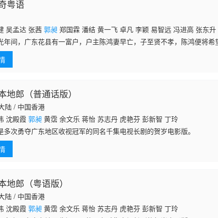
奇粤语
健 吴孟达 张茜
郭昶
郑国霖 潘结 黄一飞 卓凡 李颖 易智远 冯进高 张东升
光年间，广东花县有一富户，户主陈鸿妻早亡，子至贤不孝，陈鸿便将希
负有心人，兰生子梦吉（张卫健饰），自幼聪敏。方唐镜（吴孟达饰）虽
情
戏弄。一
本地郎（普通话版）
国大陆 / 中国香港
伟 沈殿霞
郭昶
黄霑 余文乐 蒋怡 苏志丹 虎艳芬 彭新智 丁玲
是多次勇夺广东地区收视冠军的同名千集电视长剧的贺岁电影版。
情
本地郎（粤语版）
国大陆 / 中国香港
伟 沈殿霞
郭昶
黄霑 余文乐 蒋怡 苏志丹 虎艳芬 彭新智 丁玲