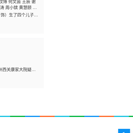
纹博 何文茵 王辰 谢
涛 周小镔 黄慧颐 潘
 饰）生了四个儿子，
饰），四个儿子最近都
州西关康家大院疑似
康嫂（沈殿霞）宣布