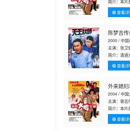
简介：
本片
历史片
查看详
陈梦吉传
2000 / 中
主演：张卫
简介：
清道
上。皇天不
查看详
却经常被他
外来媳妇
2004 / 
主演：曾志
简介：
本片
发现古文物
查看详
她拟将补偿