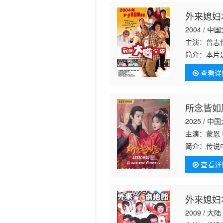
外来媳妇
2004 / 
主演：曾志
简介：
本片
发现古文物
查看详
她拟将补偿
所念皆如
2025 / 中
主演：蒙恩 
简介：
传说
嫁妆远走高
查看详
潜入王府，
外来媳妇
2009 / 大陆