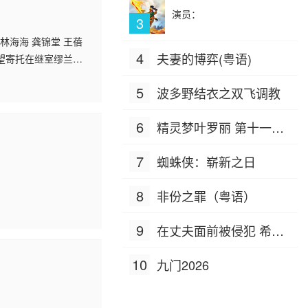
演员：
3
 林海海 龚锦堂 王蓓
4
夫妻的博弈(粤语)
望寄托在继室缪兰身
是他的授业老师，但
5
波多野结衣之双飞调教
6
精灵梦叶罗丽 第十一季
（下）
7
蜘蛛侠：崭新之日
8
非份之罪（粤语）
9
在丈夫面前被侵犯 希岛
爱理 IPZ-505
10
九门2026