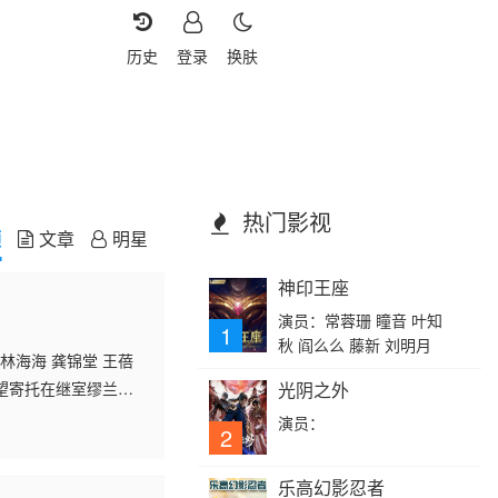
历史
登录
换肤
热门影视
频
文章
明星
神印王座
演员：常蓉珊 瞳音 叶知
1
秋 阎么么 藤新 刘明月
 林海海 龚锦堂 王蓓
望寄托在继室缪兰身
光阴之外
是他的授业老师，但
演员：
2
乐高幻影忍者