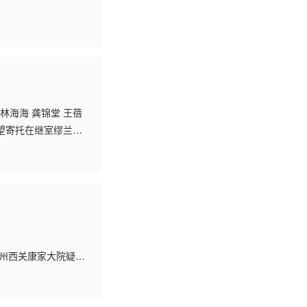
 林海海 龚锦堂 王蓓
望寄托在继室缪兰身
是他的授业老师，但
州西关康家大院疑似
康嫂（沈殿霞）宣布