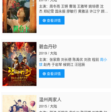
主演：周冬雨 王锵 曹瑞 王雅琴 姚培德 沈
杰 郑纪雪 国永振 廖敏行 黄雅洁 许江宁 顾
鑫 谢承颖 赵嘉豪 李珂如 朱丽群
周小镔
刘
查看详情
谦 贾博 闫钦 刘文江 魏志杰 常伶莉 王雪华 孙
鹏昊 任溯 王芃芃 李昀声 钟紫心
碧血丹砂
2019 / 大陆
主演：张家鼎 刘长德 陈禹优 刘孜 程前
周小
镔
赵冉 于岩琴 候铜江 汪冠辰
查看详情
温州两家人
2015 / 大陆