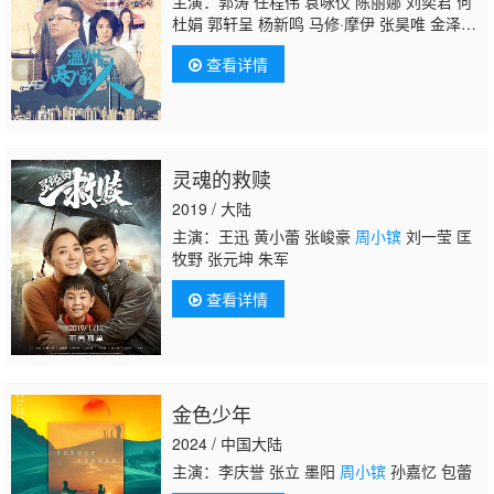
主演：郭涛 任程伟 袁咏仪 陈丽娜 刘奕君 何
杜娟 郭轩呈 杨新鸣 马修·摩伊 张昊唯 金泽
灏 曹苑 洪秀儿 冯晖 谭希和 曹磊 王永泉 刘
查看详情
钧 尹子维 赵千紫 王禹铮 嵇波 苗克 李大光 韩
福利 王志刚 任伟 曾国武 柯新磊
周小镔
焦体
怡 孙小会 刘红星 王勇 马睿 刘冠霖 姚惠如 华
明伟 王燕阳 陈晓豪 云翔 欧阳小倩 金林东 苗
亮
灵魂的救赎
2019 / 大陆
主演：王迅 黄小蕾 张峻豪
周小镔
刘一莹 匡
牧野 张元坤 朱军
查看详情
金色少年
2024 / 中国大陆
主演：李庆誉 张立 墨阳
周小镔
孙嘉忆 包蕾