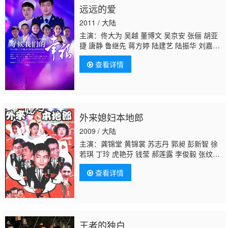
远远的爱
2011 / 大陆
主演：佟大为 吴越 董博文 吴京安 张俪 胡亚
捷 唐静 鲁继先 蒋方婷 陆建艺 陆振华 刘嘉
羽 张新华 顾宇峰 孙晓鹏 唐磊
周小镔
查看详情
外来媳妇本地郎
2009 / 大陆
主演：龚锦堂 黄锦裳 苏志丹 郭昶 彭新智 徐
若琪 丁玲 虎艳芬 钱莹 郝莲露 李俊毅 张纹
博 何文茵 王辰 谢恩 毛琳 林星云 卢海潮 卢秋
查看详情
萍 马小倩 陈坚雄 黄俊英 舒力生 吴苏妹 张和
平 邝祖乐 刘涛
周小镔
黄慧颐 潘结
王者的独白