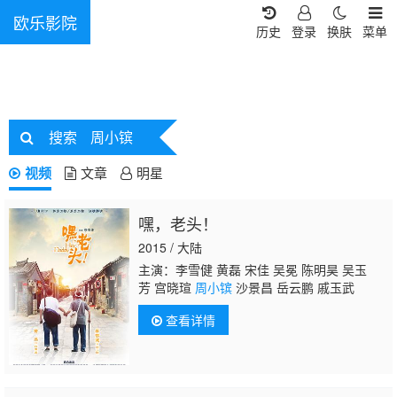
欧乐影院
历史
登录
换肤
菜单
搜索
周小镔
视频
文章
明星
嘿，老头！
2015 / 大陆
主演：李雪健 黄磊 宋佳 吴冕 陈明昊 吴玉
芳 宫晓瑄
周小镔
沙景昌 岳云鹏 戚玉武
查看详情