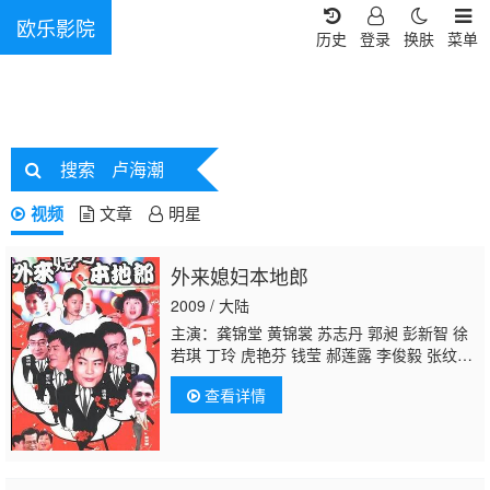
欧乐影院
历史
登录
换肤
菜单
搜索
卢海潮
视频
文章
明星
外来媳妇本地郎
2009 / 大陆
主演：龚锦堂 黄锦裳 苏志丹 郭昶 彭新智 徐
若琪 丁玲 虎艳芬 钱莹 郝莲露 李俊毅 张纹
博 何文茵 王辰 谢恩 毛琳 林星云
卢海潮
卢秋
查看详情
萍 马小倩 陈坚雄 黄俊英 舒力生 吴苏妹 张和
平 邝祖乐 刘涛 周小镔 黄慧颐 潘结