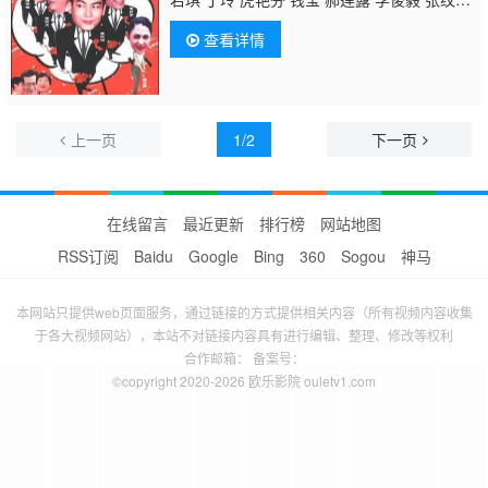
博 何文茵 王辰 谢恩 毛琳 林星云
卢海潮
卢秋
查看详情
萍 马小倩 陈坚雄 黄俊英 舒力生 吴苏妹 张和
平 邝祖乐 刘涛 周小镔 黄慧颐 潘结
上一页
1/2
下一页
在线留言
最近更新
排行榜
网站地图
RSS订阅
Baidu
Google
Bing
360
Sogou
神马
本网站只提供web页面服务，通过链接的方式提供相关内容（所有视频内容收集
于各大视频网站），本站不对链接内容具有进行编辑、整理、修改等权利
合作邮箱： 备案号：
©copyright 2020-2026 欧乐影院 ouletv1.com