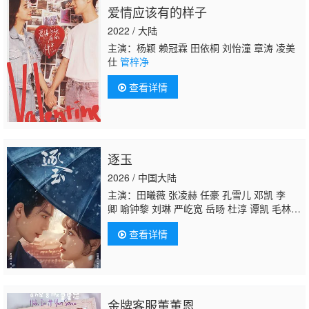
爱情应该有的样子
2022 / 大陆
主演：杨颖 赖冠霖 田依桐 刘怡潼 章涛 凌美
仕
管梓净
查看详情
逐玉
2026 / 中国大陆
主演：田曦薇 张凌赫 任豪 孔雪儿 邓凯 李
卿 喻钟黎 刘琳 严屹宽 岳旸 杜淳 谭凯 毛林
林 叶祖新 于洋 李建义 田丽 寇占文 付淼 卢
查看详情
勇 苑冉 王九胜 高卿尘 贾妮 金珈 林沐然 林思
意 何昶希 高上淇 李殿尊 管云鹏
管梓净
张舒
沦 李昱唯 向夏 韩浩天 王亭文 曹晏宁 吴佳
峻 杨贺文
金牌客服董董恩