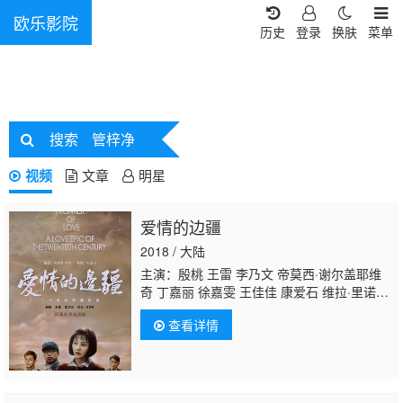
欧乐影院
历史
登录
换肤
菜单
搜索
管梓净
视频
文章
明星
爱情的边疆
2018 / 大陆
主演：殷桃 王雷 李乃文 帝莫西·谢尔盖耶维
奇 丁嘉丽 徐嘉雯 王佳佳 康爱石 维拉·里诺
娃 叶娃·弗拉基米洛夫娜 周骏 陈逸恒 李光
查看详情
复 张志忠 曹可凡 常波 佟骏 董娉 祖儿 江恩
娜 张家赫 刘子赫 徐玉琨 朱辉
管梓净
李博 唐
雅萍