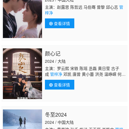
主演：赵露思 陈哲远 马伯骞 曾黎 邱心志
管
梓净
查看详情
颜心记
2024 / 大陆
主演：罗云熙 宋轶 陈瑶 丞磊 黄日莹 古子
成
管梓净
邓凯 唐曾 黄小蕾 洪尧 温峥嵘 何中
华 岳跃利 曹卫宇 刘天佐 苑琼丹 王一菲 崔
查看详情
奕 黄一山
冬至2024
2024 / 中国大陆