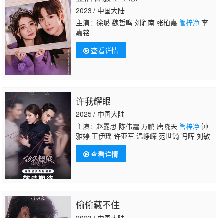
2023 / 中国大陆
主演：徐璐 魏哲鸣 刘润南 张柏嘉
管梓净
李
嘉铭
查看详情
许我耀眼
2025 / 中国大陆
主演：赵露思 陈伟霆 万鹏 唐晓天
管梓净
钟
雅婷 王伊瑶 许亚军 温峥嵘 范世錡 冯晖 刘敏
查看详情
偷偷藏不住
2023 / 中国大陆