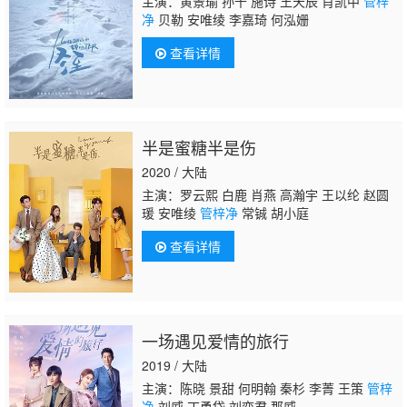
主演：黄景瑜 孙千 施诗 王天辰 肖凯中
管梓
净
贝勒 安唯绫 李嘉琦 何泓姗
查看详情
半是蜜糖半是伤
2020 / 大陆
主演：罗云熙 白鹿 肖燕 高瀚宇 王以纶 赵圆
瑗 安唯绫
管梓净
常铖 胡小庭
查看详情
一场遇见爱情的旅行
2019 / 大陆
主演：陈晓 景甜 何明翰 秦杉 李菁 王策
管梓
净
刘威 丁勇岱 刘奕君 那威