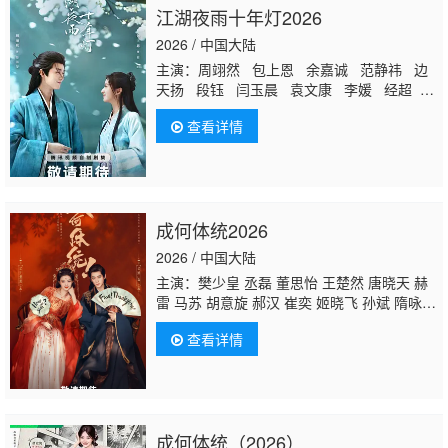
江湖夜雨十年灯2026
2026 / 中国大陆
主演：周翊然 包上恩 余嘉诚 范静祎 边
天扬 段钰 闫玉晨 袁文康 李媛 经超 卢
杉 车保罗 赵英博 盛一伦 万鹏 李昀锐
查看详情
刘润铭 单敬尧
程泓鑫
杨贺文 黄振宇
成何体统2026
2026 / 中国大陆
主演：樊少皇 丞磊 董思怡 王楚然 唐晓天 赫
雷 马苏 胡意旋 郝汉 崔奕 姬晓飞 孙斌 隋咏
良 梅宝莱 尤靖茹 张瑞涵
程泓鑫
谢泽成 郑钧
查看详情
颢
成何体统（2026）