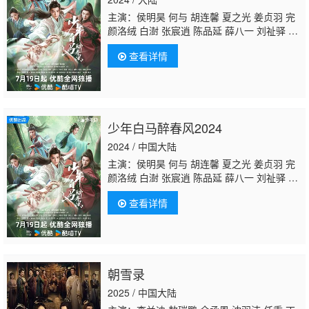
主演：侯明昊 何与 胡连馨 夏之光 姜贞羽 完
颜洛绒 白澍 张宸逍 陈品延 薛八一 刘祉驿 朱
正廷 邱心志 佟梦实 吴岱融 黄奕 阳兵卓 曹曦
查看详情
月
程泓鑫
邓超元 肖凯中 黑泽 孙泽源 蒋恺 言
杰 于欣禾 修庆 范诗然 彭雅琦 虞祎杰 边天
扬 范津玮 刘畅 涂冰 李宏毅 艾晓琪 李嘉铭 芦
鑫 曹煜辰 李解
少年白马醉春风2024
2024 / 中国大陆
主演：侯明昊 何与 胡连馨 夏之光 姜贞羽 完
颜洛绒 白澍 张宸逍 陈品延 薛八一 刘祉驿 朱
正廷 邱心志 佟梦实 吴岱融 黄奕 阳兵卓 曹曦
查看详情
月
程泓鑫
邓超元 肖凯中 黑泽 孙泽源 蒋恺 言
杰 于欣禾 修庆 范诗然 彭雅琦 虞祎杰 边天
扬 范津玮 刘畅 涂冰 李宏毅 艾晓琪 李嘉铭 芦
鑫 曹煜辰 李解
朝雪录
2025 / 中国大陆