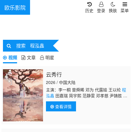
欧乐影院
历史
登录
换肤
菜单
搜索
程泓鑫
视频
文章
明星
云秀行
2026 / 中国大陆
主演：李一桐 曾舜晞 邓为 代露娃 王以纶
程
泓鑫
田嘉瑞 简宇熙 范静雯 邓孝慈 尹铸胜 鲍
大志 黑子 张晞临
查看详情