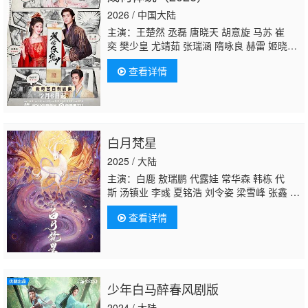
2026 / 中国大陆
主演：王楚然 丞磊 唐晓天 胡意旋 马苏 崔
奕 樊少皇 尤靖茹 张瑞涵 隋咏良 赫雷 姬晓
飞 谢泽成 郝汉
程泓鑫
梅宝莱 董思怡 郑钧
查看详情
颢 孙斌
白月梵星
2025 / 大陆
主演：白鹿 敖瑞鹏 代露娃 常华森 韩栋 代
斯 汤镇业 李彧 夏铭浩 刘令姿 梁雪峰 张鑫 程
涛
程泓鑫
全伊伦 潘珺雅
查看详情
少年白马醉春风剧版
2024 / 大陆