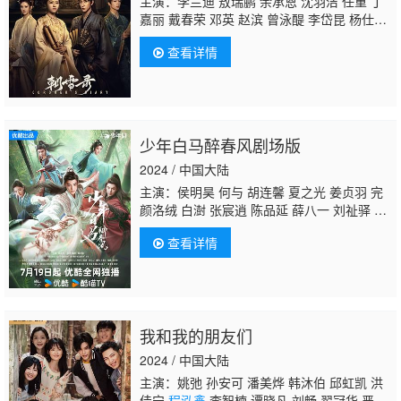
主演：李兰迪 敖瑞鹏 余承恩 沈羽洁 任重 丁
嘉丽 戴春荣 邓英 赵滨 曾泳醍 李岱昆 杨仕
泽 恬妞 李晟 胡小庭 李彧 季肖冰 金九熹 郑
查看详情
奇 李世鹏
程泓鑫
王路晴 于轩晨 刘一宏 孙雪
宁 王俊笔 潘珺雅 崔宝月 胡亦瑶
少年白马醉春风剧场版
2024 / 中国大陆
主演：侯明昊 何与 胡连馨 夏之光 姜贞羽 完
颜洛绒 白澍 张宸逍 陈品延 薛八一 刘祉驿 朱
正廷 邱心志 佟梦实 吴岱融 黄奕 阳兵卓 曹曦
查看详情
月
程泓鑫
邓超元 肖凯中 黑泽 孙泽源 蒋恺 言
杰 于欣禾 修庆 范诗然 彭雅琦 虞祎杰 边天
扬 范津玮 刘畅 涂冰 李宏毅 艾晓琪 李嘉铭 芦
鑫 曹煜辰 李解
我和我的朋友们
2024 / 中国大陆
主演：姚弛 孙安可 潘美烨 韩沐伯 邱虹凯 洪
佳宁
程泓鑫
李智楠 谭晓凡 刘畅 翟冠华 严智