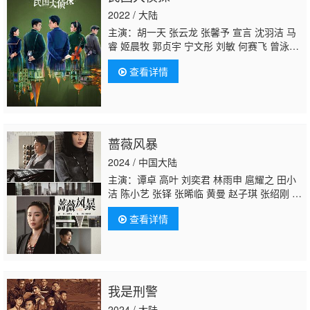
2022 / 大陆
主演：胡一天 张云龙 张馨予 宣言 沈羽洁 马
睿 姬晨牧 郭贞宇 宁文彤 刘敏 何赛飞 曾泳
醍 张会中 张帆 张翔 何涌生 王同辉 侯长荣 秦
查看详情
雪 孙岩 方晓莉 林鹏
李春嫒
曹曦月 曹蓬 牟
星 于俭 于小磊 杨萍 杜和倩 乔骏达 刘美人 凯
洱 李盈盈 蒲萄 姬晓飞 屈刚 周钦霖 李严 荣
蓉 刘梦珂 程琪 祝天宇 梅凌甄 赵慕颜 德福 许
榕真 马小茜 葛凡之 刘洋 白晶晶 罗佩 禾原 王
蔷薇风暴
若麟 李昂 康晞娅 王妍苏 陈旭 丁柳雁 陈冠
宏 杨春瑞 王泊文 李明源 王水林 王尧 卢彭 宋
2024 / 中国大陆
嘉心 刘啸雨 傅天骄 鞠可儿 张
主演：谭卓 高叶 刘奕君 林雨申 扈耀之 田小
洁 陈小艺 张铎 张晞临 黄曼 赵子琪 张绍刚 李
洪涛 杨新鸣 朱茵 颜世魁 萨日娜 李强 周放 徐
查看详情
洁儿 屠芷莹 孙浩
李春嫒
贝勒 侯岩松 李晓峰
我是刑警
2024 / 大陆