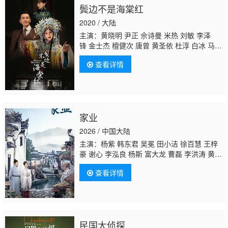
鬓边不是海棠红
2020 / 大陆
主演：黄晓明 尹正 佘诗曼 米热 刘敏 李泽
锋 金士杰 檀健次 唐曾 黄圣依 杜淳 白冰 马
苏
李春嫒
方安娜 汤晶媚 黄星羱 张译兮 迟
查看详情
帅 黑子 王茂蕾 李依晓 米雪 高雨儿 侯岩松 雷
汉 温海波 刘泊霄 张天韵 孙迪
家业
2026 / 中国大陆
主演：杨紫 韩东君 吴冕 田小洁 徐百慧 王梓
豪 谢心 李泓良 杨斯 富大龙 曹磊 李洪涛 黄
曼 张喜前 李宝安 朱辉 刘涛 刘凯 红花 周
查看详情
知
李春嫒
王婉娟 王玉宁 李煜 舒燕 付嘉 王文
绮 洪洋 张渟渟 许之糯 李田野 陈伟栋 刘恒
甫 王学东 娜菲莎 瞿楚原
民国大侦探