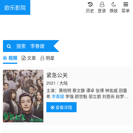
欧乐影院
历史
登录
换肤
菜单
搜索
李春嫒
视频
文章
明星
紧急公关
2021 / 大陆
主演：黄晓明 蔡文静 谭卓 张博 林佑威 田蕾
希
李春嫒
李强 颜世魁 邬立朋 刘恩尚 赵梦
迪 武笑羽 闫勤 高爽 许之糯 赵圆圆 郭小炜 萧
查看详情
子墨 孙越 郭骁仪 罗晨心 任伊瑄 刘敏 吕鑫 柯
国庆 尤勇智 赵雅莉 孔斐 方勇 练卓 胡涂 景岗
山 王茂蕾 南伏龙 梅俪儿 徐洁儿 沈晓海 陈紫
函 孙浩 门东毅 代文君 雷汉 刘凯 刘浩群 万梓
婷