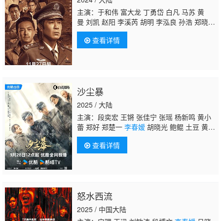
主演：于和伟 富大龙 丁勇岱 白凡 马苏 黄
曼 刘凯 赵阳 李溪芮 胡明 李泓良 孙浩 郑晓
宁 颜世魁 冯国强 杜功海 李宝安 周波 邵兵 李
查看详情
泰 王玉宁 武笑羽 曹卫宇 赵岩松 安冬 要武 曹
骏 朱辉 高海鹏 刘恩尚 石文中 刘泊霄 白威 于
俭 孙玮 柳明明 孙强
李春嫒
秦旋 王茂蕾 许之
糯 常荻 刘喆 王奕盛 潘宏梁 霍政谚 陈子潇 朱
义 李田野 崔文静 张旭 梅洋 封新天 林一霆 党
沙尘暴
伟 刘洁 薛淑洁 薛淑杰
2025 / 大陆
主演：段奕宏 王锵 张佳宁 张瑶 杨新鸣 黄小
蕾 郑好 郑楚一
李春嫒
胡晓光 鲍鲲 土豆 黄婷
婷 迟蓬
查看详情
怒水西流
2025 / 中国大陆