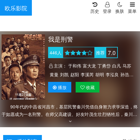
欧乐影院
历史
登录
换肤
菜单
我是刑警
7.0
446
人
推荐
主演：
于和伟
富大龙
丁勇岱
白凡
马苏
黄曼
刘凯
赵阳
李溪芮
胡明
李泓良
孙浩
郑晓宁
颜世魁
冯国强
杜功海
李宝安
周波
播放
收藏
邵兵
李泰
王玉宁
武笑羽
曹卫宇
赵岩松
安冬
要武
曹骏
朱辉
高海鹏
刘恩尚
石文中
刘泊霄
90年代的中昌省河昌市，基层民警秦川凭借自身努力求学深造，终
白威
于俭
孙玮
柳明明
孙强
李春嫒
秦旋
于如愿成为一名刑警。在师父高建设、好友叶茂生壮烈牺牲后，秦川更
王茂蕾
许之糯
常荻
刘喆
王奕盛
潘宏梁
加坚定了自己捍卫正义，制裁犯罪分子的决心，先后参与侦破多起案
霍政谚
陈子潇
朱义
李田野
崔文静
张旭
梅洋
件，逐渐成长为中昌刑侦队伍中的优秀代表。刑侦事业需要培养新人，
封新天
林一霆
党伟
刘洁
薛淑洁
薛淑杰
中昌省公安厅特邀刑事技术专家曹忠恕被秦川的才干和专注所打动，首