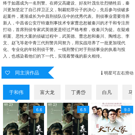
终于如愿成为一名刑警。在师父高建设、好友叶茂生壮烈牺牲后，秦
川更加坚定了自己捍卫正义，制裁犯罪分子的决心，先后参与侦破多
第28集
第29集
第30集
起案件，逐渐成长为中昌刑侦队伍中的优秀代表。刑侦事业需要培养
新人，中昌省公安厅特邀刑事技术专家曹忠恕被秦川的才干和专注所
第31集
第32集
第33集
打动，首席刑侦专家武英德更是经过严格考察，收秦川为徒。在疑难
积案、恶性大案的侦破过程中，武英德、曹忠恕和秦川、陶维志、李
第34集
第35集
第36集
文、赵飞等老中青三代刑警共同努力，用实战培养了一批更加现代
化、专业化的年轻刑侦干警。一线刑警们对于刑侦事业的执着与投
第37集
第38集
入，也感染着他们的下一代，实现着警魂的薪火相传。
同主演作品
明星可左右滑动
于和伟
富大龙
丁勇岱
白凡
马
6.6
6.5
9.0