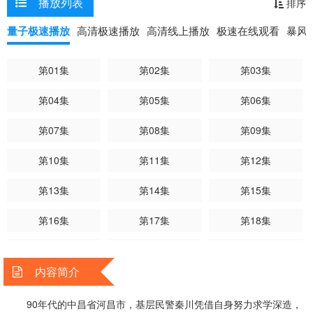
播放列表
排序
席刑侦专家武英德更是经过严格考察，收秦川为徒。在疑难积案、恶性
大案的侦破过程中，武英德、曹忠恕和秦川、陶维志、李文、赵飞等老
量子极速播放
高清极速播放
高清线上播放
极速在线观看
暴风
中青三代刑警共同努力，用实战培养了一批更加现代化、专业化的年轻
刑侦干警。一线刑警们对于刑侦事业的执着与投入，也感染着他们的下
第01集
第02集
第03集
一代，实现着警魂的薪火相传。
第04集
第05集
第06集
第07集
第08集
第09集
第10集
第11集
第12集
第13集
第14集
第15集
第16集
第17集
第18集
第19集
第20集
第21集
内容简介
第22集
第23集
第24集
90年代的中昌省河昌市，基层民警秦川凭借自身努力求学深造，
第25集
第26集
第27集