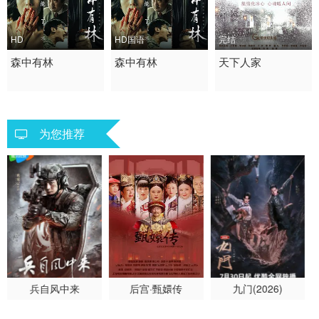
HD
HD国语
完结
2026 / 中国大陆 / 汉语
森中有林
2026 / 中国大陆 / 汉语
森中有林
2011 / 大陆 / 国语
天下人家
普通话
普通话
剧情 国产
剧情 爱情 犯罪
爱情 犯罪 剧情
为您推荐
兵自风中来
后宫·甄嬛传
九门(2026)