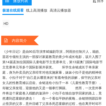
播放列表
排序
于“自己是从哪里来的”有着奇怪的误解，保守的父亲对女儿的性教育难
以启齿。余铭送给小扣子一本《儿童性教育手册》，却被父亲发现，迎
极速在线观看
线上高清播放
高清云播放器
接他的又是一顿拳打脚踢。 然而，一次意外事件将这个家庭卷入残
酷的漩涡中：小扣子在独自放学回家的路上，竟然遭到恋童癖的袭
HD
击！ 在一个看似平静的夜晚，余铭悄悄跟踪举止怪异的父亲，意外
目睹了父亲杀死恋童癖的过程，他在离开时却不小心被父亲发现……
内容简介
《少年日记》是由90后导演李斌编剧导演，阿雨担任制片人，籍皓、
苗若兮领衔主演的一部探讨家庭教育的青少年成长电影，该片入围了
第14届孟加拉国国际儿童电影节主竞赛单元，第13届澳门国际电影节
主竞赛单元等多个国际影展并获奖。 坏学生余铭成长于单亲家
庭，身为外卖员的父亲经常对他实施家暴，妹妹小扣子是他的精神依
靠。小扣子对于“自己是从哪里来的”有着奇怪的误解，保守的父亲对
女儿的性教育难以启齿。余铭送给小扣子一本《儿童性教育手册》，
却被父亲发现，迎接他的又是一顿拳打脚踢。 然而，一次意外事
件将这个家庭卷入残酷的漩涡中：小扣子在独自放学回家的路上，竟
然遭到恋童癖的袭击！ 在一个看似平静的夜晚，余铭悄悄跟踪举
止怪异的父亲，意外目睹了父亲杀死恋童癖的过程，他在离开时却不