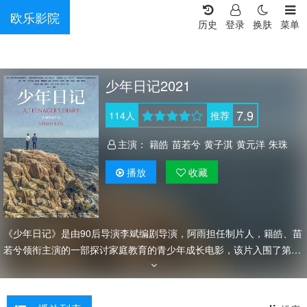
欧乐影院
历史
登录
换肤
菜单
少年日记2021
7.9
114
人
推荐
主演：
籍皓
苗若兮
黄子淇
黄元洋
朱珠
播放
收藏
《少年日记》是由90后导演李斌编剧导演，阿雨担任制片人，籍皓、苗
若兮领衔主演的一部探讨家庭教育的青少年成长电影，该片入围了第14
届孟加拉国国际儿童电影节主竞赛单元，第13届澳门国际电影节主竞赛
单元等多个国际影展并获奖。 坏学生余铭成长于单亲家庭，身为外
卖员的父亲经常对他实施家暴，妹妹小扣子是他的精神依靠。小扣子对