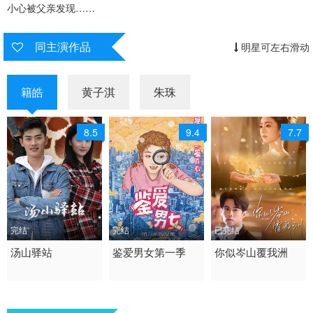
小心被父亲发现……
同主演作品
明星可左右滑动
籍皓
黄子淇
朱珠
8.5
9.4
7.7
完结
完结
已完结
2022 / 大陆 / 国语
汤山驿站
2020 / 大陆 / 国语
鉴爱男女第一季
2026 / 中国大陆 /
你似岑山覆我洲
喜剧 国产
短片 国产
女频恋爱