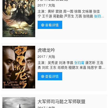
2017 / 大陆
主演：黄轩 窦骁 周一围 徐璐 文咏珊 张佳
宁 王千源 蒋勤勤 芦芳生 万茜 张晓晨
张钧
甯
李念 杜淳 俞灏明 彭冠英 孙坚 曹卫宇 阚清
查看详情
子 浩歌 蒋毅 冯嘉怡 霍政谚 赵魏 陈炳强 蔡
鹭 高叶 何杜娟 李心艾 李子峰 热依扎 王思
思 曲高位 张棪琰 张瑶 李凯馨 含笑 宋允皓 游
大庆
虎啸龙吟
2017 / 大陆
主演：吴秀波 刘涛 李晨
张钧甯
唐艺昕 王洛
勇 刘欢 王东 肖顺尧 檀健次 来喜 陆思宇 章
贺 杜奕衡 褚栓忠 张天阳 刘凌志 刘岳 赵寰
查看详情
宇 闫汶渲 程诚 陆妍淇 丁海峰 卢星宇
大军师司马懿之军师联盟
2017 / 大陆