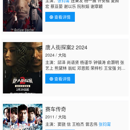
主演：
张钧甯
连秉发 杨一展 许安植 夏腾
宏 蔡亘晏 谢以乐 阮秋姮 谢章颖
查看详情
唐人街探案2 2024
2024 / 大陆
主演：邱泽 尚语贤 杨谨华 钟镇涛 俞灏明 张
艺上 熊黛林 翁虹 邓恩熙 荣梓杉 王宝强 刘昊
然 肖央
张钧甯
托尼·贾 杜德伟 吕颂贤 连
查看详情
凯 马浴柯 周楚濋 傅隽 楼学贤 王乙 易天雄 鹤
男 恬妞 徐东 孟芷旭 赵永洪 何昕霖 张世 李星
瑶 闵健 王以纶 饶雪晶 张熙然 孙伊涵 唐文
龙 蒋昀霖 岳辛 尹子维
赛车传奇
2011 / 大陆
主演：窦骁 信 王柏杰 曾志伟
张钧甯