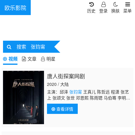
欧乐影院
历史
登录
换肤
菜单
搜索
张钧甯
视频
文章
明星
唐人街探案网剧
2020 / 大陆
主演：邱泽
张钧甯
王真儿 陈哲远 程潇 张艺
上 张颂文 张世 邓恩熙 陈雨锶 马伯骞 李明
轩 崔雨鑫 高叶 黄恺杰 戴墨 马浴柯 张国柱 张
查看详情
睿家 黄健玮 施名帅 高英轩 丁春诚 王可元 叶
熙祺 索朗美淇 谢闻轩 汪飏 张经伟 田宜峰 王
宝强 刘昊然 肖央 尚语贤