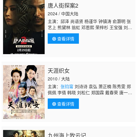
唐人街探案2
2024 / 中国大陆
主演：邱泽 尚语贤 杨谨华 钟镇涛 俞灏明 张
艺上 熊黛林 翁虹 邓恩熙 荣梓杉 王宝强 刘昊
然 肖央
张钧甯
托尼·贾 杜德伟 吕颂贤 连凯
查看详情
天涯织女
2010 / 大陆
主演：
张钧甯
刘诗诗 袁弘 萧正楠 陈秀雯 郑
佩佩 李倩 韩晓 刘松仁 郑国霖 戴春荣 唐一
菲 李金铭 常铖 何建泽 郭晓婷 牛犇
查看详情
九州海上牧云记