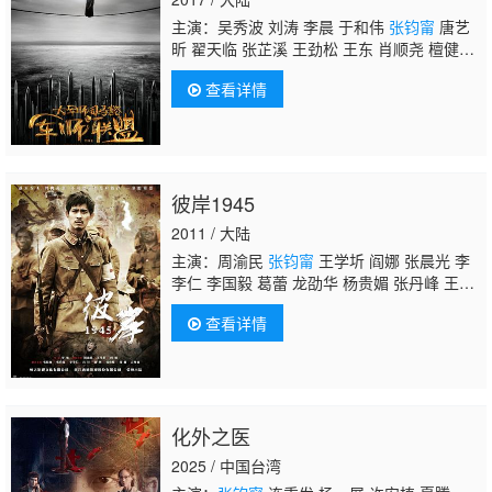
主演：吴秀波 刘涛 李晨 于和伟
张钧甯
唐艺
昕 翟天临 张芷溪 王劲松 王东 肖顺尧 檀健
次 章贺 刘欢 杜奕衡 曹磊 来喜 陆思宇 王仁
查看详情
君 陆妍淇 黄俊鹏 王伯昭 许还山 褚栓忠 张志
忠 李佑伟 张逗逗 蒲萄 陈喆伦 韩东 时光 陈之
辉
彼岸1945
2011 / 大陆
主演：周渝民
张钧甯
王学圻 阎娜 张晨光 李
李仁 李国毅 葛蕾 龙劭华 杨贵媚 张丹峰 王少
伟 吕行 谢钢 赵阳 侯长荣 宗晓军 钱漪 潘彦
查看详情
妃 九孔 施诗 聂雅亮
化外之医
2025 / 中国台湾