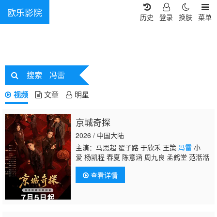
欧乐影院
历史
登录
换肤
菜单
搜索
冯雷
视频
文章
明星
京城奇探
2026 / 中国大陆
主演：马思超 翟子路 于欣禾 王策
冯雷
小
爱 杨凯程 春夏 陈意涵 周九良 孟鹤堂 范湉湉
查看详情