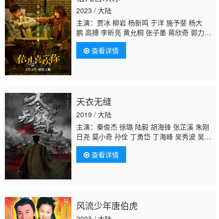
2023 / 大陆
主演：贾冰 柳岩 杨新鸣 于洋 施予斐 杨大
鹏 高搏 李昕亮 黄允桐 张子墨 蒋欣奇 郭力
行 刘子豪 常远 魏翔 鄂靖文 潘斌龙
冯雷
曾
查看详情
黎 孙越 修睿 刘天佐 范湉湉 喳喳 林柒予 潘柚
彤 马典滨 单越升
天衣无缝
2019 / 大陆
主演：秦俊杰 徐璐 陆毅 胡海锋 张芷溪 朱刚
日尧 莫小奇 孙佺 丁勇岱 丁海峰 吴秀波 吴
越 胡静 李乃文 吴刚 刘威葳 许亚军 钱泳辰 李
查看详情
建义 张凯丽
冯雷
高露 许文广 岳红 张可盈 赵
樱子 谭凯 孙添垚
风流少年唐伯虎
2003 / 大陆