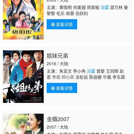
主演：黄晓明 何美钿 郑家榆
冯雷
邵万林 姜
黎黎 毛乐 商蓉 岳跃利
查看详情
姐妹兄弟
2016 / 大陆
主演：朱亚文 李小冉
冯雷
曾黎 王同辉 赵
君 齐欢 印小天 涂松岩 陈丽娜 牛飘 李东霖
查看详情
金婚2007
2007 / 大陆