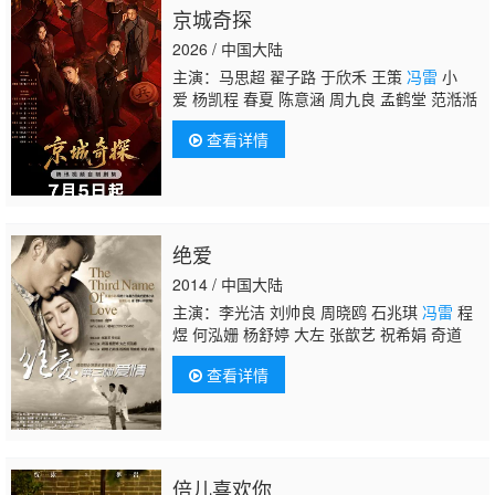
京城奇探
2026 / 中国大陆
主演：马思超 翟子路 于欣禾 王策
冯雷
小
爱 杨凯程 春夏 陈意涵 周九良 孟鹤堂 范湉湉
查看详情
绝爱
2014 / 中国大陆
主演：李光洁 刘帅良 周晓鸥 石兆琪
冯雷
程
煜 何泓姗 杨舒婷 大左 张歆艺 祝希娟 奇道
查看详情
倍儿喜欢你