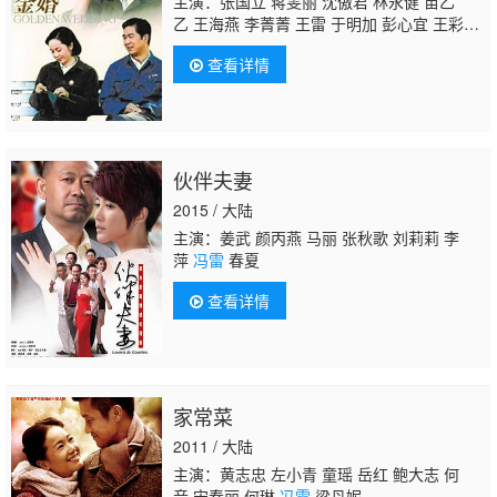
主演：张国立 蒋雯丽 沈傲君 林永健 苗乙
乙 王海燕 李菁菁 王雷 于明加 彭心宜 王彩
平 张晓龙 严敏裘
冯雷
赵秦 贺刚 于滨 张
查看详情
英 普超英 丁勇岱 赵丽颖 陈星旭
伙伴夫妻
2015 / 大陆
主演：姜武 颜丙燕 马丽 张秋歌 刘莉莉 李
萍
冯雷
春夏
查看详情
家常菜
2011 / 大陆
主演：黄志忠 左小青 童瑶 岳红 鲍大志 何
音 宋春丽 何琳
冯雷
梁丹妮