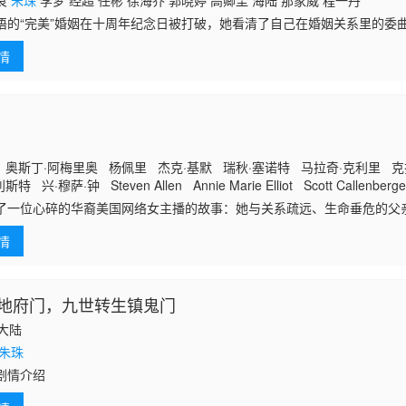
良
朱珠
李梦 经超 任彬 徐海乔 郭晓婷 高卿尘 海陆 那家威 程一丹
语的“完美”婚姻在十周年纪念日被打破，她看清了自己在婚姻关系里的委
店经理人纪封选择回到事业的起点——斯威酒店，一切归零的许蜜语从斯
情
作为斯威酒
奥斯丁·阿梅里奥 杨佩里 杰克·基默 瑞秋·塞诺特 马拉奇·克利里 克
兴·穆萨·钟 Steven Allen Annie Marie Elliot Scott Callenberger
grid Pilley Winona Romy Alex Meltsin Sean McGuiness Darnell Ro
了一位心碎的华裔美国网络女主播的故事：她与关系疏远、生命垂危的父
她的金钱与关注，成了她既能抚慰受伤心灵、又能帮助父亲的方式。
情
地府门，九世转生镇鬼门
国大陆
朱珠
剧情介绍