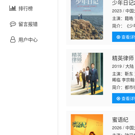
少年日记2
剧情片
泰国剧
排行榜
欧美综艺
欧美动漫
2023 / 中
主演：籍皓 
战争片
留言报错
简介：
《少
庭教育的青
查看详
悬疑片
节主竞赛单
用户中心
犯罪片
精英律师
2019 / 大陆
奇幻片
主演：靳东 
晞临 李宗翰
邵氏电影
陆 梁天 罗
简介：
都市
越 吴昊 李
曦闺蜜的一
古装片
吉 张柏嘉 
查看详
的见解差异
灾难片
蜜语纪
2026 / 中
记录片