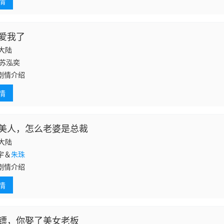
情
爱我了
国大陆
苏泓奕
剧情介绍
情
美人，怎么老婆是总裁
国大陆
宇＆
朱珠
剧情介绍
情
镖，你娶了美女老板