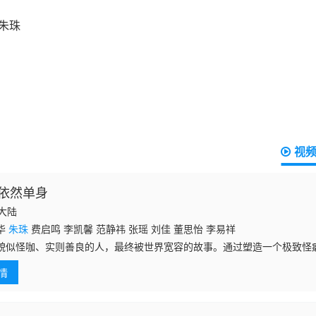
视
依然单身
国大陆
华
朱珠
费启鸣 李凯馨 范静祎 张瑶 刘佳 董思怡 李易祥
貌似怪咖、实则善良的人，最终被世界宽容的故事。通过塑造一个极致怪
出的同时，带来有关人与世界的思考。热爱生活的男人年至不惑，却宣称“
情
女人避之不