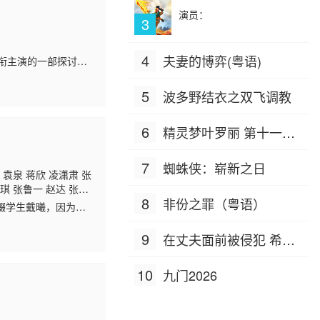
演员：
3
4
夫妻的博弈(粤语)
衔主演的一部探讨家
第13届澳门国际电影
5
波多野结衣之双飞调教
6
精灵梦叶罗丽 第十一季
（下）
7
蜘蛛侠：崭新之日
 袁泉 蒋欣 凌潇肃 张
琪 张鲁一 赵达 张
8
非份之罪（粤语）
汪飏 沈晓海 朱嘉琦 吴
辍学生戴曦，因为戴
琰 李凤绪 罗二羊 南
俩人因在为人处世上
9
在丈夫面前被侵犯 希岛
爱理 IPZ-505
10
九门2026