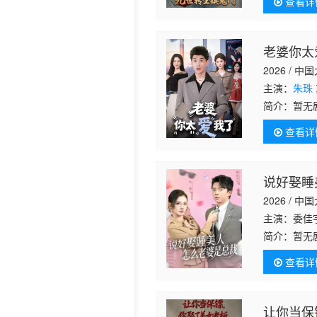
查看详
老婆你太
2026 / 中
主演：
朱珠
简介：
暂无
查看详
说好娶睡
2026 / 中
主演：委佳
简介：
暂无
查看详
让你当保