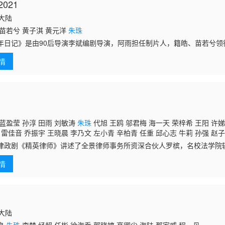
021
国大陆
苗若兮 黄子淇 黄元洋
朱珠
年日记》是由90后导演李斌编剧导演，阿雨担任制片人，籍皓、苗若兮领
少年成长电影，该片入围了第14届孟加拉国国际儿童电影节主竞赛单元，
情
元等多
蓝盈莹 孙淳 田雨 刘敏涛
朱珠
代旭 王鸥 邬君梅 海一天 荣梓希 王阳 许娣
 雷佳音 乔振宇 王晓晨 李乃文 左小青 辛柏青 任重 邱心志 牛莉 孙强 赵子
海琼 薇薇 洪剑涛 张海宇 尹铸胜 万国鹏 程子铭 周劢劼 王秀竹 华程 米靓 
律政剧《精英律师》讲述了全景律师事务所资深合伙人罗槟，名校法学院
亚真 张龄心 白澜 钱波 胡彩虹 叶鹏 张皓然 陆思宇 巩小榕 曾植 杨帆 张棪
场官司与罗槟误打误撞，机缘巧合成了罗槟的助理故事。在共事过程中，
陈佳妍 那威 李栋 刘敏 石小满 高宝宝 高秋
情
，频发冲
国大陆