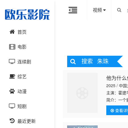
视频
首页
电影
搜索
朱珠
连续剧
动作片
综艺
他为什么
喜剧片
国产剧
2025 / 中
动漫
爱情片
港台剧
主演：霍建
大陆综艺
简介：
一个
槽、笑料百
短剧
科幻片
日韩剧
日韩综艺
国产动漫
查看详
男神，还是
恐怖片
最近更新
欧美剧
港台综艺
日韩动漫