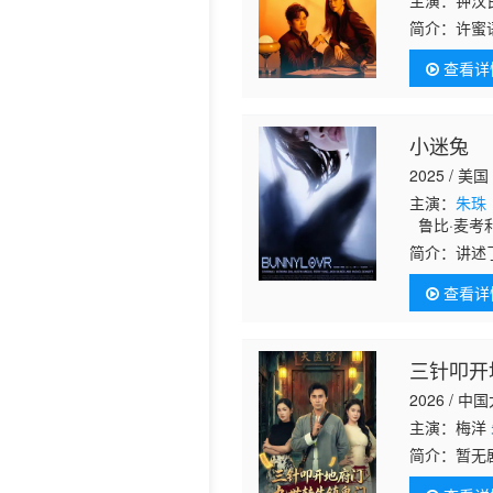
主演：钟汉
简介：
许蜜
历史片
绝离婚。酒
查看详
起，纪封则
小迷兔
2025 / 美国
主演：
朱珠
鲁比·麦考利斯特 
Collins In
简介：
讲述
的客户给予
查看详
三针叩开
2026 / 中
主演：梅洋
简介：
暂无