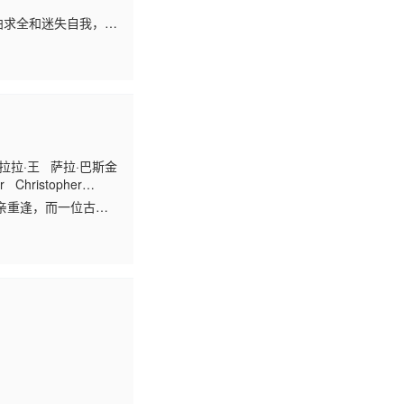
曲求全和迷失自我，决
威酒店客房保洁做
拉拉·王 萨拉·巴斯金
 Christopher
binson Presley W
亲重逢，而一位古怪