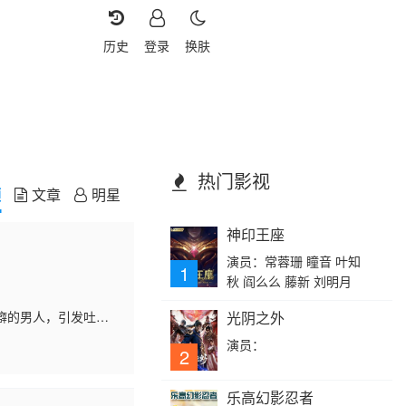
历史
登录
换肤
热门影视
频
文章
明星
神印王座
演员：常蓉珊 瞳音 叶知
1
秋 阎么么 藤新 刘明月
癖的男人，引发吐
光阴之外
不婚”，是众星拱月的
演员：
2
乐高幻影忍者