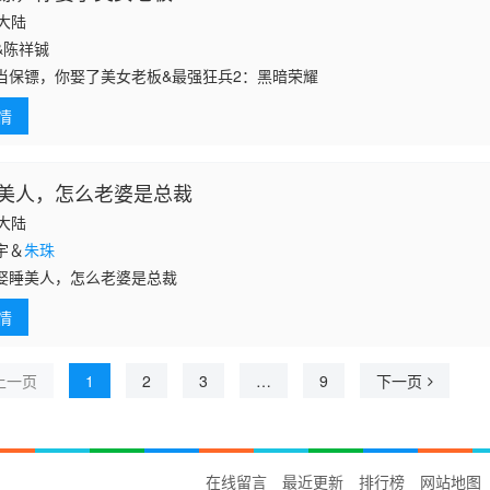
国大陆
&陈祥铖
当保镖，你娶了美女老板&最强狂兵2：黑暗荣耀
情
美人，怎么老婆是总裁
国大陆
宇＆
朱珠
娶睡美人，怎么老婆是总裁
情
上一页
1
2
3
…
9
下一页
在线留言
最近更新
排行榜
网站地图