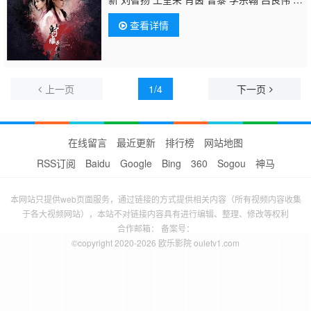
文雯 苗侨伟 米露 刘芊含 宁文彤 邵兵 宗峰
查看详情
岩 邵峰 夏梓桐 王星瀚 姬晨牧 余皑磊 黑子 郑
斌辉 韩栋 傅天骄 王力 郭军 赵秋生 刘威 宋
涛 赵聪 王林 马京京 信鹏 龙德 任希鸿 高玉
庆 林以政 辜德超 孙皓 贾进 刘涛涛 胡博 尹
硕 梁金山 张路 张楷依 宋庆 刘禹 范忠华 常
上一页
1/4
下一页
铖 宫正楠 李依晓 曹杨 侯桐江 蒋一铭 诺敏达
莱 宝迪 宏通·巴图 董李无忧 程六一 隋雨蒙
在线留言
最近更新
排行榜
网站地图
RSS订阅
Baidu
Google
Bing
360
Sogou
神马
本网站只提供web页面服务，通过链接的方式提供相关内容（所有视频内容收集
于各大视频网站），本站不对链接内容具有进行编辑、整理、修改等权利
合作邮箱： 备案号：
©copyright 2020-2026 欧乐影院 ouletv1.com