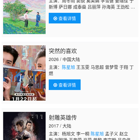
主演：周冬雨 窦骁 奚美娟 李雪健 姜瑞佳 于
新博 萨日娜 成泰燊 吕丽萍 孙海英 王劲松 贺
小语 易歆韵 裘慕远 胡馨元 边铁军 李庆 姚
查看详情
丽
陈星旭
宋睿 白小妍 幺依田 高叶
突然的喜欢
2026 / 中国大陆
主演：
陈星旭
王玉雯 马思超 曾梦雪 于翔 丁
燃
查看详情
射雕英雄传
2017 / 大陆
主演：杨旭文 李一桐
陈星旭
孟子义 赵立
新 刘智扬 王奎荣 肖茵 曾黎 李宗翰 吕良伟 代