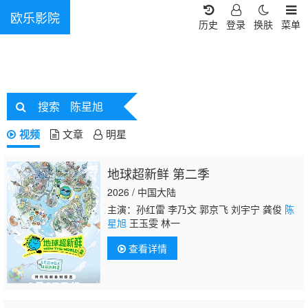
欧乐影院
历史
登录
换肤
菜单
搜索
陈星旭
视频
文章
明星
地球超新鲜 第二季
2026 / 中国大陆
主演：孙红雷 李乃文 郭京飞 刘宇宁 龚俊
陈
星旭
王玉雯 林一
查看详情