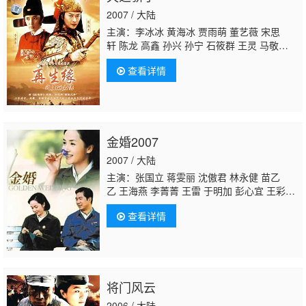
2007 / 大陆
主演：李冰冰 黄海冰 贾雨萌 董艺薇 宋思
轩 陈龙 高鑫 孙兴 孙宁 石筱群 王灵 马敬
涵
陈星旭
关晓彤 王明智 徐美玲 胡明 贺镪 刘
查看详情
卫华 洪宗义 高德海 崔一贵 段秋旭 陶吉兴 邢
军
金婚2007
2007 / 大陆
主演：张国立 蒋雯丽 沈傲君 林永健 苗乙
乙 王海燕 李菁菁 王雷 于明加 彭心宜 王彩
平 张晓龙 严敏裘 冯雷 赵秦 贺刚 于滨 张
查看详情
英 普超英 丁勇岱 赵丽颖
陈星旭
将门风云
2006 / 大陆