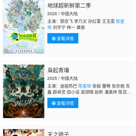
地球超新鲜第二季
2026 / 中国大陆
主演：郭京飞 李乃文 孙红雷 王玉雯
陈星
旭
刘宇宁 林一 龚俊
查看详情
枭起青壤
2025 / 中国大陆
主演：迪丽热巴
陈星旭
张俪 董畅 张亦驰 苏
鑫 颜卓灵 田小洁 梁颂晴 赵昕 潘美烨 陈百
川 张铭恩 林鹏 师悦玲
查看详情
天之骄子