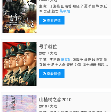
主演：丁海峰 田海蓉 郑晓宁 谭洋 唐静 刘跃
军 吴越 赵君
陈星旭
查看详情
号手就位
2021 / 大陆
主演：李易峰
陈星旭
张馨予 肖央 段博文 董
春辉 于波 王大奇 姜彤 范雷 淳于珊珊 郑晓
宁 桑茗胜 章申 杜源 于震 温峥嵘 赵岩松 郑
查看详情
玉 邓莎 章若楠 汪影馨 曹需恒 吕艳 石兆琪 张
垒 那家威 朱凌雾 董彦麟 于小鸣 王泽沛 李明
轩 杜娟 乔晟一 牧东 康磊 周冠廷 王俊彭 李大
强
山楂树之恋2010
2010 / 大陆