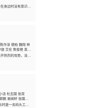
伴在身边时没有意识到
国，踏上一场名为思
陈作深 德柏 魏翔 林
梓骁 艾伦 焦俊艳 袁文
马浴柯 易小星 雪村 刘
展开热烈的攻势，没想
姗 翟天临 俞灏明 舒
玉娥原来是洪帮成
小洁 杜志国 张双
 郭鹏 谢闻轩 张国
俪 富大龙 李念 许亚
此时是一名码头工