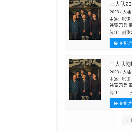
三大队20
2023 / 大陆
主演：张译 
祎曈 冯兵 
简介：
刑侦
被判入狱。
查看详
室”作者深蓝
三大队剧
2023 / 大陆
主演：张译 
祎曈 冯兵 
简介：
刑侦
亡，被判入
查看详
间工作室”