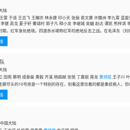
国大陆
王雷 于适 王志飞 王耀庆 林永健 印小天 张俪 袁文康 许魏洲 李九霄 蓝
 李健 高戈 夏子轩 曹靖时 郭子凡 释小龙 李岷城 吴樾 赵达 谭凯 熊梓淇 
 刘欣杰 韩方晨 孙毅 曹成方 郝荣光
时期，红军身处绝境。四渡赤水堪称红军的绝地反击之战。在毛泽东（刘
时形势所迫、实属无奈；二渡赤水出其不意，打了敌人个措手不及；三渡
情
慧；四渡赤
死队
国大陆
 田雨 蔡明 成泰燊 黄毅 齐溪 杨超越 张弛 丁嘉丽 蒋龙
曹炳琨
王子川 
走廊尽头的10号房是一个特别的存在，别看这里住着的都是重症病人，但
事就从章小兵（蒋龙 饰）跳楼未遂的那天开始讲起…… 当一个一心求
情
，他在这
国,中国大陆