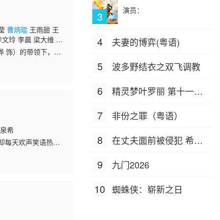
演员：
3
盈莹
曹炳琨
王雨甜 王
李文玲 李晨 梁大维 潘
4
夫妻的博弈(粤语)
烨 饰）的带领下，红
赤水堪称精妙之笔，
5
波多野结衣之双飞调教
6
精灵梦叶罗丽 第十一季
（下）
7
非份之罪（粤语）
叶泉希
8
在丈夫面前被侵犯 希岛
却每天欢声笑语热闹
死的人，遇上一群拼
爱理 IPZ-505
9
九门2026
10
蜘蛛侠：崭新之日