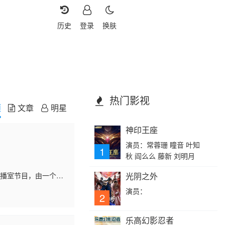
历史
登录
换肤
热门影视
频
文章
明星
神印王座
演员：常蓉珊 瞳音 叶知
1
秋 阎么么 藤新 刘明月
演播室节目，由一个特
光阴之外
和事件现场实录回放
演员：
2
乐高幻影忍者