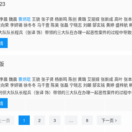
23
李晨 魏晨
曹炳琨
王骁 张子贤 杨新鸣 陈创 黄璐 艾丽娅 张新成 高叶 张本
董向荣 李妍锡 徐冬冬 马千壹 陈昊 张磊 宁晓志 刘頔 郜玄铭 黄婷 盛梓航
大队队长程兵（张译 饰）带领的三大队在办理一起恶性案件的过程中导
出狱后依然坚持以普通人身份追踪在逃嫌犯。 影片根据真实事件改编，原
情
版
李晨 魏晨
曹炳琨
王骁 张子贤 杨新鸣 陈创 黄璐 艾丽娅 张新成 高叶 张本
董向荣 李妍锡 徐冬冬 马千壹 陈昊 张磊 宁晓志 刘頔 郜玄铭 黄婷 盛梓航
大队队长程兵（张译 饰）带领的三大队在办理一起恶性案件的过程中
狱。出狱后依然坚持以普通人身份追踪在逃嫌犯。 影片根据真实事件改
情
作者深蓝
上一页
1
2
3
…
8
下一页