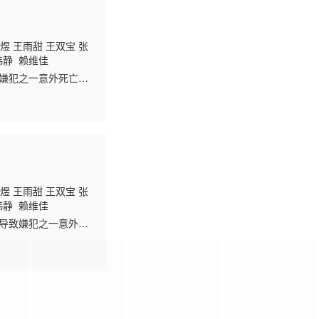
煜 王雨甜 王双宝 张
 韩静 赖维佳
致嫌犯之一意外死亡，
载于“网易人间工作
煜 王雨甜 王双宝 张
 韩静 赖维佳
导致嫌犯之一意外死
编，原载于“网易人