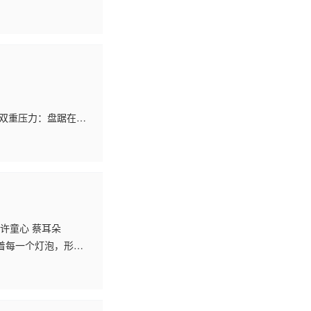
洪三与忠义之士沈达
临双重压力：盘踞在长
氓无赖伺机作乱。内
 许童心 蔡耳朵
着每一个灯泡，形形
店附近的公寓。她渐渐