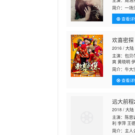
主演：周浩东
简介：
一场
历史片
她对自己有
查看详
念的旅途…
欢喜密探
2016 / 大陆
主演：包贝尔
爽 黄晓明 
康 沈腾 孙
简介：
牛大
坤 袁成杰 
到却在误打
畅 常远 木
查看详
员，而洪帮
远大前程2
2018 / 大陆
主演：陈思诚
利 李萍 王
庆 刘智满 
简介：
主人