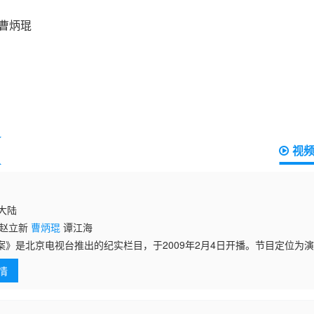
视
国大陆
 赵立新
曹炳琨
谭江海
案》是北京电视台推出的纪实栏目，于2009年2月4日开播。节目定位为
个性化的讲述者（主持人）现场讲述和展示为基本形态，节目形式以案件
情
次披露