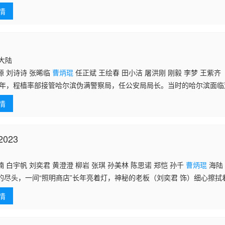
刘欢 姜峰 任正斌 曹可凡 班赞 尹君正 王屿
强权被推举为工人领袖。洪三则凭借机智多次在凶险的上海滩化险为夷。
情
与来上海报
国大陆
源 刘诗诗 张晞临
曹炳琨
任正斌 王绘春 田小洁 屠洪刚 刚毅 李梦 王紫齐
46年，程樯率部接管哈尔滨伪满警察局，任公安局局长。当时的哈尔滨面
随时有可能进攻哈尔滨，隐藏的敌特组织、土匪恶霸、日伪人员甚至是流
情
部来
023
 白宇帆 刘奕君 黄澄澄 柳岩 张琪 孙美林 陈思诺 郑恺 孙千
曹炳琨
海陆
的尽头，一间“照明商店”长年亮着灯，神秘的老板（刘奕君 饰）细心擦拭
络绎不绝。护士许念（章若楠 饰）和男友郑满（白宇帆 饰）新搬进了商
情