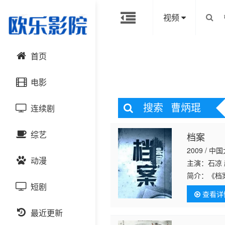
视频
首页
电影
搜索
曹炳琨
连续剧
动作片
综艺
档案
喜剧片
国产剧
2009 / 中
动漫
爱情片
港台剧
主演：石凉
大陆综艺
简介：
《档
定的，极具
短剧
科幻片
日韩剧
日韩综艺
国产动漫
查看详
为线索，首
恐怖片
最近更新
欧美剧
港台综艺
日韩动漫