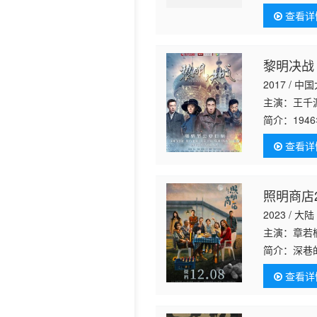
军 尹铸胜 
人，他不畏
查看详
义结金兰，
黎明决战
2017 / 中
主演：王千
简介：
19
春的国民党
查看详
部，公安干
照明商店2
2023 / 大陆
主演：章若楠
简介：
深巷
色色的客人
查看详
发现，这里