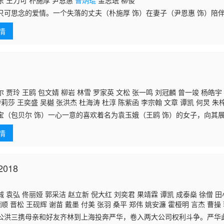
 王力可 朴施厚 尹恩惠
曹炳琨
金志珉 柳俊
只可思念的爱情。一个失落的丈夫（朴施厚 饰）在妻子（尹恩惠 饰）陪
多重要，直到她离开后才追悔莫及。丈夫带着对妻子的思念与眷恋来到韩
情
…在丈夫
 贾玲 王鸥 包文婧 柳岩 林雪 罗家英 文松 张一鸣 刘冠麟 曾一竣 杨皓宇 
伊莉莎 王奕盛 吴樾 张洪杰 杜海涛 杜淳 陈紫函 李宗翰 文章 谭凯 何炅 朱
坚 白客 海陆 刘欢 张歆艺 李菲儿 王祖蓝 张大大 郭京飞 肖旭 曹胤 张学恒 
宝（包贝尔 饰）一心一意的喜欢着名为袁玉娥（王鸥 饰）的女子，向其
颜丹晨 蒋欣
曹炳琨
朱亚文 潘霜霜 李菁 曾舜晞 潘斌龙 赵丽颖 栾元晖 杨子
误撞之中成为了京师总驿站皇华驿中的一员，之后，牛大宝震惊的发现袁
幡龙 唐奕霖 何佳怡 王鹏翔 迟媛媛 董立
情
正是皇
018
 袁弘 佟丽娅 郭采洁 赵立新 倪大红 刘奕君 果靖霖 谭凯 成泰燊 徐僧 田
德顺 晋松 王砚辉 谢苗 戴墨 付美 张羽 桑平 郑伟 姚安濂 霍桠明 言杰 曹操
刘智堂 刘智福 吴迪 黄志忠 连奕名 金士杰 刘昊然
曹炳琨
郭京飞 释彦能 张
公洪三携母亲和好友齐林到上海投奔严华，卷入两大公司权利斗争。严华