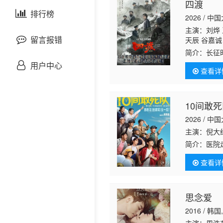
四渡
剧情片
泰国剧
排行榜
欧美综艺
欧美动漫
2026 / 中
主演：刘烨 
战争片
留言报错
天辰 谷嘉诚
斌龙 于晓光
简介：
长征
悬疑片
军一渡赤水
用户中心
查看详
尽显战略智
犯罪片
10间敢
奇幻片
2026 / 中
主演：倪大红
邵氏电影
简介：
医院
非凡。而故
古装片
查看详
命想活的人
灾难片
思念爱
2016 / 韩
记录片