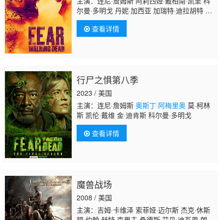
主演：连尼·詹姆斯 阿莉西娅·戴柏南·凯里 科
尔曼·多明戈 丹妮·加西亚 加瑞特·迪拉胡特 玛
姬·格蕾斯 珍娜·艾夫曼 艾莉克莎·尼森森
奥斯
查看详情
丁·阿梅里奥
行尸之惧第八季
2023 / 美国
主演：连尼·詹姆斯
奥斯丁·阿梅里奥
莫·柯林
斯 凯伦·戴维 金·迪肯斯 科尔曼·多明戈
查看详情
魔兽战场
2008 / 美国
主演：吉姆·卡维泽 索菲娅·迈尔斯 杰克·休斯
顿 约翰·赫特 克里夫·桑德斯 艾丹·迪瓦恩 朗·