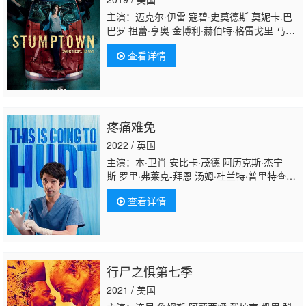
主演：迈克尔·伊雷 寇碧·史莫德斯 莫妮卡.巴
巴罗 祖蕾·亨奥 金博利·赫伯特·格雷戈里 马克·
韦伯 杰伊·杜普拉斯 唐纳尔·罗格 杰克·约翰
查看详情
逊 佐莎·马梅特 詹妮安·加罗法洛 乔恩·巴斯 卡
穆琳·曼海姆 乔·平格 柯林·坎宁安 保罗·菲兹杰
拉德 吉莲·珍塞尔 阿德里安·马丁内斯 林蒂·布
丝 伊丽莎·库伯 坦图·卡丁诺 罗伯特·亚当森 基
内·扬 小丝哈娜·布什 贾森·曼努尔·奥拉扎巴
疼痛难免
尔 TK·卡特 约翰·波西 布鲁·亨特 瑞恩·多尔
西 罗伯·德林格尔
奥斯丁·阿梅里奥
穆恩·戴
2022 / 英国
莉 因巴尔·拉维 科尔·西布斯 菲
主演：本·卫肖 安比卡·茂德 阿历克斯·杰宁
斯 罗里·弗莱克-拜恩 汤姆·杜兰特·普里特查
德 哈丽特·瓦尔特 米歇尔·奥斯丁 卡迪夫·克尔
查看详情
万 阿什利·马克圭尔 迪韦恩·托马斯 迈克尔·沃
克耶 汉娜·昂斯洛 罗茜·阿克曼 格蕾丝·库克-
甘 詹姆斯·科里根 乔治·索纳 巴利·吉尔 利兹·
凯尔 艾尔·罗伯茨 玛丽昂·贝利 露西·拉塞尔 莎
拉·克斯托曼 乔西·沃克 约瑟夫·戴维斯 丹尼尔·
行尸之惧第七季
弗恩 Thomas Aldridge 杰克·威尔金森
2021 / 美国