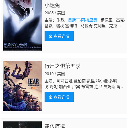
小迷兔
2025 / 美国
主演：朱珠
奥斯丁·阿梅里奥
杨佩里 杰克·
基默 瑞秋·塞诺特 马拉奇·克利里 克拉拉·
王 萨拉·巴斯金 鲁比·麦考利斯特 兴·穆萨·
查看详情
钟 Steven Allen Annie Marie Elliot Scott
Callenberger Christopher Collins Ingrid
Pilley Winona Romy Alex Meltsin Sean
McGuiness Darnell Robinson Presley W
行尸之惧第五季
2019 / 美国
主演：阿莉西娅·戴柏南·凯里 科尔曼·多明
戈 丹妮·加西亚 卢宾·布雷兹 连尼·詹姆斯 玛姬
·格蕾斯 加瑞特·迪拉胡特 珍娜·艾夫曼 艾莉克
查看详情
莎·尼森森 凯伦·戴维 莫·柯林斯
奥斯丁·阿梅里
奥
达里尔·米切尔
遗传厄运