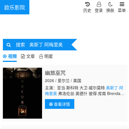
欧乐影院
历史
登录
换肤
菜单
搜索
奥斯丁·阿梅里奥
视频
文章
明星
幽旅巫咒
2026 / 爱尔兰 / 美国
主演：亚当·斯科特 大卫·威尔莫特
奥斯丁·阿
梅里奥
弗洛伦丝·奥德什 彼得·库南 Brendan
Conroy 迈克尔·帕特里克 威尔·奥康纳 Sioux
查看详情
Carroll Ezra Carlisle Siox C Mallory Adams