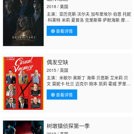
2018 / 美国
主演：亚历克斯·沃尔夫 加布里埃尔·伯恩 托妮
·科莱特 米莉·夏普洛 克里斯蒂·萨默海斯 摩根·
伦德 马洛里·贝克特尔 杰克·布朗 布赖恩·拉谢
查看详情
尔 海蒂·门德兹 莫伊塞斯 L·托瓦 贾罗德·菲利
普斯 安·唐德 布罗克·麦金尼 扎克瑞·亚瑟 奥斯
丁·R·格兰特
偶发空缺
2015 / 英国
主演：米歇尔·奥斯丁 海蒂·贝恩斯 艾米莉·贝
文 莫妮卡·杜兰 迈克尔·刚本 凯莉·霍威 罗里·
金尼尔 西蒙·迈克伯尼 朱莉亚·麦肯齐 朱利安·
查看详情
沃德姆 西拉斯·卡森 洛丽塔·查卡巴蒂
树墩镇侦探第一季
2019 / 美国