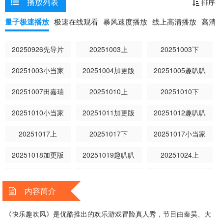
播放列表
排序
像。
量子极速播放
极速在线观看
暴风速度播放
线上高清播放
高清
20250926先导片
20251003上
20251003下
20251003小当家
20251004加更版
20251005趣叭叭
20251007田嘉瑞
20251010上
20251010下
20251010小当家
20251011加更版
20251012趣叭叭
20251017上
20251017下
20251017小当家
20251018加更版
20251019趣叭叭
20251024上
20251024下
20251024小当家
20251025加更版
内容简介
20251026趣叭叭
20251031上
20251031下
《快乐趣吹风》是优酷推出的欢乐游戏冒险真人秀，节目由秦昊、大
20251031小当家
20251031夜聊局
20251101加更版