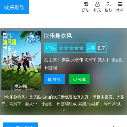
欧乐影院
历史
登录
换肤
菜单
快乐趣吹风
8.7
139
人
力荐
主演：
秦昊
大张伟
高瀚宇
颜人中
徐志胜
田嘉瑞
播放
收藏
《快乐趣吹风》是优酷推出的欢乐游戏冒险真人秀，节目由秦昊、大张
伟、高瀚宇、颜人中、徐志胜、田嘉瑞组成“高能抽风团”，展开以“减法
挑战”为核心的游戏式旅行。六位常驻嘉宾组成的“高能抽风团”，时刻保
持着“卸下包袱、彻底放飞自我”的旅行状态，他们之间的互动轻松有
趣、火花四溅，呈现最真实的“抽风”瞬间，碰撞出精彩纷呈的趣味群