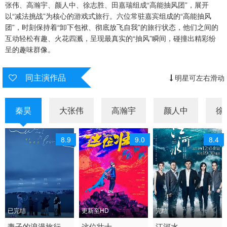
张伟、高瀚宇、颜人中、徐志胜、田嘉瑞组成“高能抽风团”，展开
以“减法挑战”为核心的游戏式旅行。六位常驻嘉宾组成的“高能抽风
20251102趣叭叭
20251107上
20251107下
团”，时刻保持着“卸下包袱、彻底放飞自我”的旅行状态，他们之间的
互动轻松有趣、火花四溅，呈现最真实的“抽风”瞬间，碰撞出精彩纷
20251107小当家
20251108加更版
20251109趣叭叭
呈的趣味群像。
20251114上
20251114下
20251114小当家
同主演作品
明星可左右滑动
20251115加更版
20251116趣叭叭
20251121上
20251121下
20251122加更版
20251128上
秦昊
大张伟
高瀚宇
颜人中
徐
20251128下
20251128小当家
20251129加更版
8.9
9.0
8.4
20251130趣叭叭
20251205上
20251205下
20251205小当家
20251206加更版
20251207趣叭叭
20251212特别篇
20251219特别篇
20251226特别篇
已完结
更新至HD
完结
2026 / 中国大陆 / 汉语
妻子的浪漫旅行
2025 / 中国大陆 / 汉语
这位壮士
2018 / 大陆 / 国语
江河水