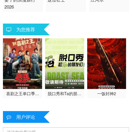
2026
普通话
普通话
剧情 国产
大陆综艺
喜剧
为您推荐
喜剧之王单口季第
脱口秀和Ta的朋友
一饭封神2
三季
们 第三季
用户评论