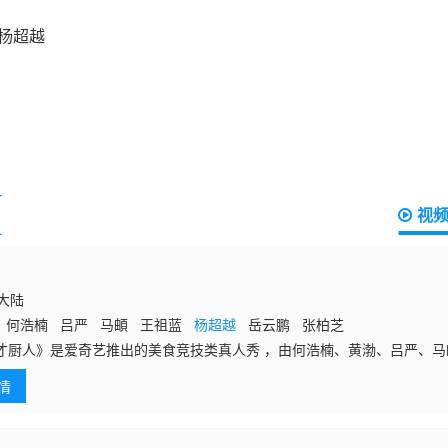
视
国大陆
 何浩楠 吕严 马頔 王祖蓝
杨超越
岳云鹏 张柏芝
才厨人》是爱奇艺推出的美食竞技类真人秀 ，由何浩楠、黄渤、吕严、
情