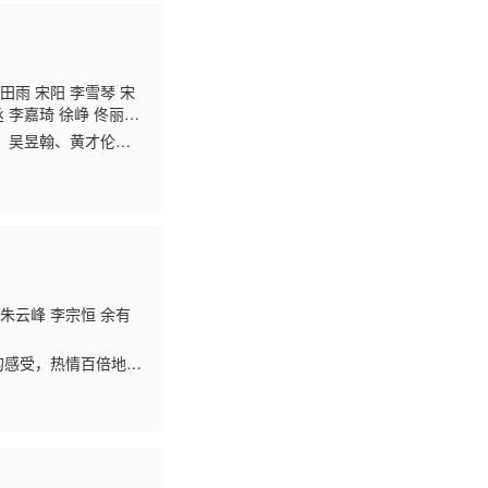
田雨 宋阳 李雪琴 宋
 李嘉琦 徐峥 佟丽
、吴昱翰、黄才伦、
，开心麻花走下舞
 朱云峰 李宗恒 余有
的感受，热情百倍地不
个本来和睦亲密的家