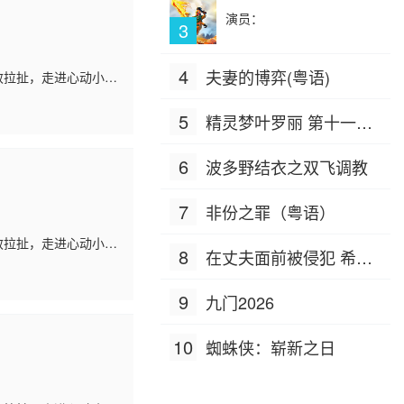
演员：
3
4
夫妻的博弈(粤语)
效拉扯，走进心动小
5
精灵梦叶罗丽 第十一季
（下）
6
波多野结衣之双飞调教
7
非份之罪（粤语）
效拉扯，走进心动小
8
在丈夫面前被侵犯 希岛
爱理 IPZ-505
9
九门2026
10
蜘蛛侠：崭新之日