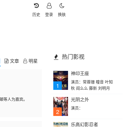
历史
登录
换肤
热门影视
频
文章
明星
神印王座
演员：常蓉珊 瞳音 叶知
1
秋 阎么么 藤新 刘明月
马頔等人为嘉宾。
光阴之外
演员：
2
乐高幻影忍者