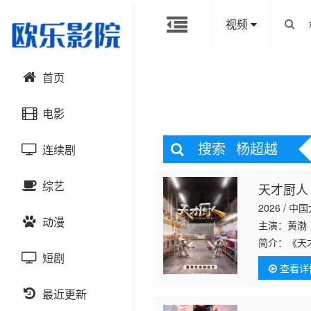
视频
首页
电影
搜索
杨超越
连续剧
动作片
综艺
天才厨人
喜剧片
国产剧
2026 / 中
动漫
爱情片
港台剧
主演：黄渤
大陆综艺
简介：
《天
短剧
科幻片
日韩剧
日韩综艺
国产动漫
查看详
恐怖片
最近更新
欧美剧
港台综艺
日韩动漫