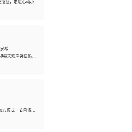
效拉扯，走进心动小
叶泉希
却每天欢声笑语热闹
死的人，遇上一群拼
核心模式。节目将艺
他们从地域文化的倾听