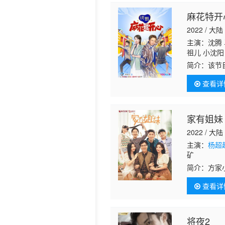
麻花特开
2022 / 大陆
主演：沈腾 
祖儿 小沈阳
娅 陶亮 王
简介：
该节
王成思、刘
查看详
台，以真人
家有姐妹
2022 / 大陆
主演：
杨超
矿
简介：
方家
断介入妹妹
查看详
庭，整天处
将夜2