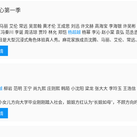
心第一季
马丽 艾伦 常远 吴昱翰 黄才伦 王成思 刘迅 许文赫 高海宝 李海银 许吴彬 
 冯秦川 李诞 周洁琼 贾玲 林允 郑恺
杨超越
杨幂 李沁 赵小棠 袁弘 范丞丞
彦凯 李宗霖 赵一霖 许慧强 于健
目是大型沉浸式角色体验真人秀。麻花家族成员沈腾、马丽、艾伦、常远
迅、许文赫、高海宝、李海银和许吴彬共同加盟。作为开心麻花首档团综
情
秀的方式，
越
柳岩 范明 王宁 尚九熙 庄则熙 韩陌 小沈阳 梁龙 张大大 李玲玉 王浩信
小女儿方向大学毕业刚刚踏入社会，姐姐方红认为“长姐如母”，不顾方向
的工作和生活。性格迥异、观念不同的两姐妹不断发生摩擦和碰撞，使这
情
在姐