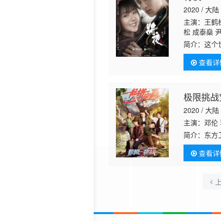
2020 / 大陆
主演：王鹤
松 成泰燊 
简介：
这个
卒宁缺凭借
查看详
人发现与宁
极限挑战
2020 / 大陆
主演：邓伦 
简介：
东方
益季》8月
查看详
手新成员
杨