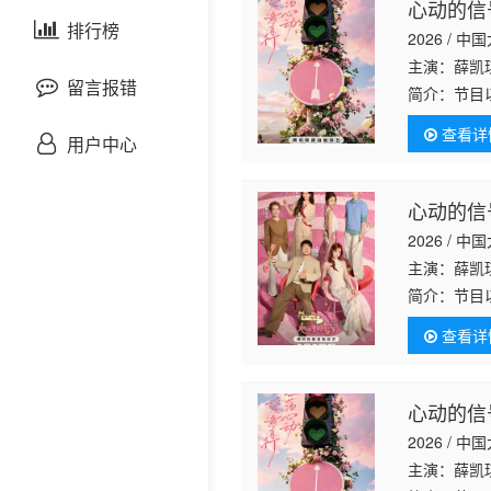
心动的信
剧情片
泰国剧
排行榜
欧美综艺
欧美动漫
2026 / 中
主演：薛凯
战争片
留言报错
简介：
节目
屋，见证单
查看详
悬疑片
用户中心
犯罪片
心动的信
2026 / 中
奇幻片
主演：薛凯
简介：
节目
邵氏电影
屋，见证单
查看详
古装片
心动的信
灾难片
2026 / 中
记录片
主演：薛凯