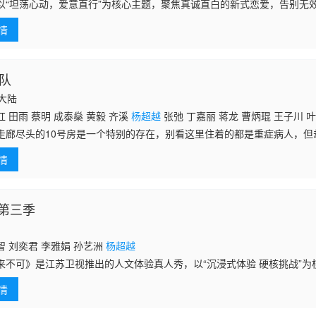
以“坦荡心动，爱意直行”为核心主题，聚焦真诚直白的新式恋爱，告别无
身青年之间萌生的浪漫情愫。
情
死队
国大陆
 田雨 蔡明 成泰燊 黄毅 齐溪
杨超越
张弛 丁嘉丽 蒋龙 曹炳琨 王子川 
走廊尽头的10号房是一个特别的存在，别看这里住着的都是重症病人，但
事就从章小兵（蒋龙 饰）跳楼未遂的那天开始讲起…… 当一个一心求
情
，他在这
第三季
 刘奕君 李雅娟 孙艺洲
杨超越
来不可》是江苏卫视推出的人文体验真人秀，以“沉浸式体验 硬核挑战”为
“非来游学团”，去到不同城市地区，开启“真听真做真感受”的探索之旅。
情
转