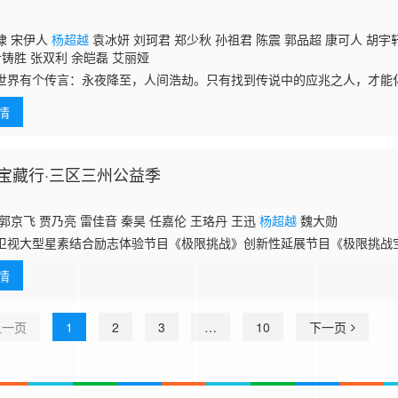
棣 宋伊人
杨超越
袁冰妍 刘珂君 郑少秋 孙祖君 陈震 郭品超 康可人 胡宇
尹铸胜 张双利 余皑磊 艾丽娅
世界有个传言：永夜降至，人间浩劫。只有找到传说中的应兆之人，才能
坚韧意志，一路过关斩将走上了修行之路，成为了唐国的守护者。然而在
情
缺青梅竹
宝藏行·三区三州公益季
郭京飞 贾乃亮 雷佳音 秦昊 任嘉伦 王珞丹 王迅
杨超越
魏大勋
卫视大型星素结合励志体验节目《极限挑战》创新性延展节目《极限挑战
2日起每周日21点档播出。极限男团成员雷佳音、岳云鹏、王迅、贾乃亮
情
超越
上一页
1
2
3
…
10
下一页