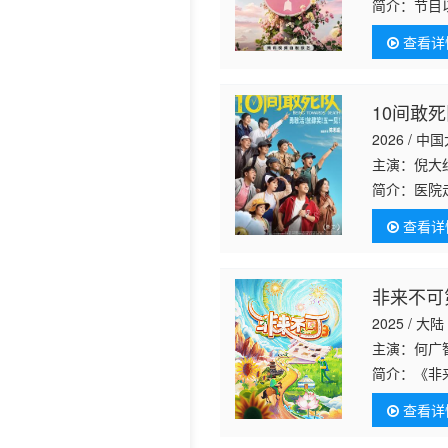
简介：
节目
屋，见证单
历史片
查看详
10间敢
2026 / 中
主演：倪大红
简介：
医院
非凡。而故
查看详
命想活的人
非来不可
2025 / 大陆
主演：何广智
简介：
《非
人好友组成
查看详
者、旁观者