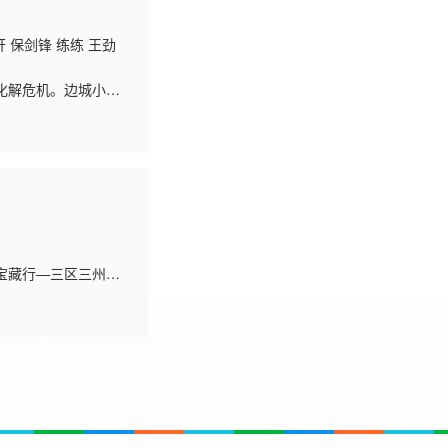
轩 保剑锋 练练 王劲
化解危机。边城小军
野心家的撺掇下，世
宝藏行—三区三州公
、邓伦、郭京飞，将携