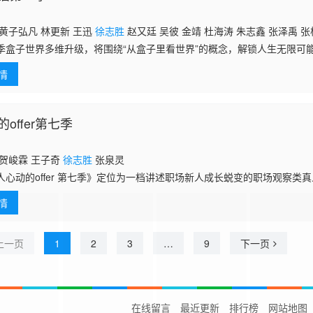
黄子弘凡 林更新 王迅
徐志胜
赵又廷 吴彼 金靖 杜海涛 朱志鑫 张泽禹 张
季盒子世界多维升级，将围绕“从盒子里看世界”的概念，解锁人生无限可
0个充满不确定性的平行世界，通过游戏闯关的方式观照当下社会话题，在
情
案
offer第七季
 贺峻霖 王子奇
徐志胜
张泉灵
人心动的offer 第七季》定位为一档讲述职场新人成长蜕变的职场观察类
身传媒的优秀学子前往东方卫视，开启为期30天的热血实习，并以嘉宾观
情
描
上一页
1
2
3
…
9
下一页
在线留言
最近更新
排行榜
网站地图