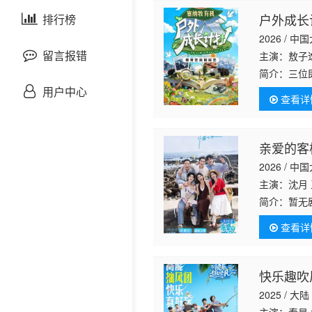
剧情片
户外成长
泰国剧
排行榜
欧美综艺
欧美动漫
2026 / 中
战争片
留言报错
主演：敖子逸
简介：
三位
悬疑片
对，组建临时
用户中心
查看详
外生活
犯罪片
亲爱的客栈
奇幻片
2026 / 中
主演：沈月
邵氏电影
简介：
暂无
古装片
查看详
灾难片
快乐趣吹
2025 / 大陆
记录片