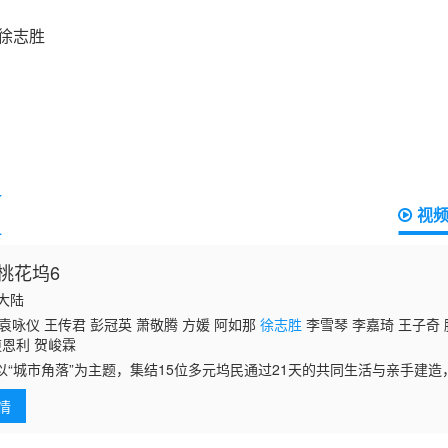
视
桃花坞6
国大陆
袁咏仪 王传君 彭冠英 萧敬腾 方媛 阿如那
徐志胜
李雪琴 李嘉琦 王子奇 
庾恩利 贺峻霖
以“城市角落”为主题，集结15位多元坞民通过21天的共同生活与亲手建造，探
中，如何创造理想生活&quot;的时代命题。这是一场关于城市更新，社区
情