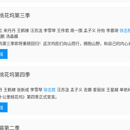
桃花坞第三季
 宋丹丹 王鹤棣 汪苏泷 李雪琴 王传君 周一围 孟子义 孙怡 李嘉琦
徐志
瑞鹏 汤晶媚
坞第三季即将重磅回归！这次坞民们向山而行，拥抱山野，和自己的内心
又会带来什么样新鲜的体验呢？
情
桃花坞第四季
 王鹤棣 张新成 李雪琴
徐志胜
汪苏泷 孟子义 吉娜·爱丽丝 王星越 单依
十公里桃花坞》第四季正式官宣。
情
猫第二季