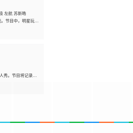
极 左航 苏新皓
能。节目中，明星玩家
不确定性中找到与自
真人秀。节目将记录一
察团的观察推理引发