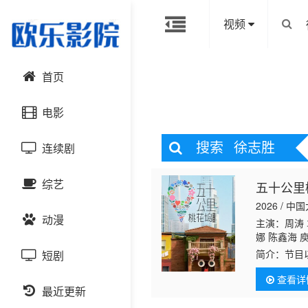
视频
首页
电影
搜索
徐志胜
连续剧
动作片
综艺
五十公里
喜剧片
国产剧
2026 / 中
动漫
爱情片
港台剧
主演：周涛 
大陆综艺
娜 陈鑫海 
简介：
节目
短剧
科幻片
日韩剧
日韩综艺
国产动漫
理想的环境
查看详
恐怖片
最近更新
欧美剧
港台综艺
日韩动漫