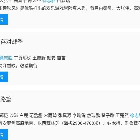
大张伟 高瀚宇 颜人中
徐志胜
田嘉瑞
乐趣吹风》是优酷推出的欢乐游戏冒险真人秀，节目由秦昊、大张伟、高
组成“高能抽风团”，展开以“减法挑战”为核心的游戏式旅行。六位常驻嘉宾
情
持着“
生存对战季
徐志胜
丁真珍珠 王赫野 颜安 苗苗
简介暂缺，敬请期待
情
天路篇
郑恺 沙溢 白鹿 范丞丞 宋雨琦 张真源 李昀锐 敖瑞鹏 翟子路 王楚然
徐志
首次聚焦高原地带，以西藏林芝（海拔2900-4768米）、纳木措、雅鲁
核心场景。通过“自驾 露营”模式探索318国道沿线，深度融合藏区非遗文
情