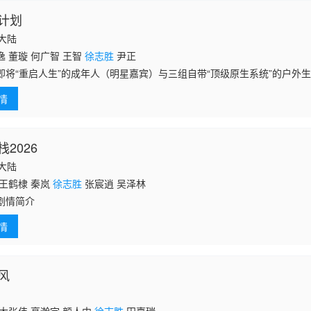
计划
国大陆
 董璇 何广智 王智
徐志胜
尹正
即将“重启人生”的成年人（明星嘉宾）与三组自带“顶级原生系统”的户外
家庭，开启2天1夜的自然畅玩。通过“亲子适配的户外环境 (海岛/雪山/喀
情
2026
国大陆
 王鹤棣 秦岚
徐志胜
张宸逍 吴泽林
剧情简介
情
风