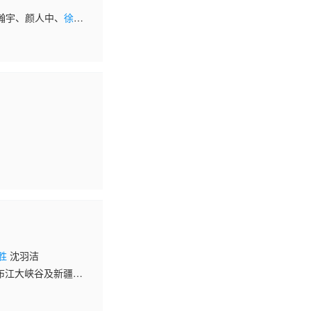
瀚宇、颜人中、
徐志
组成的“高能抽风
胜
沈羽洁
藏布江大峡谷及新疆帕
化（如唐卡绘制、藏香