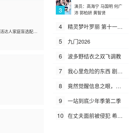
演员：高海宁 马国明 何广
3
沛 郭柏妍 黄智贤
4
精灵梦叶罗丽 第十一季
生活达人家庭盲选配
（下）
斯特/沙漠)+真实户
5
九门2026
6
波多野结衣之双飞调教
7
我心里危险的东西 剧场
版
8
竟然觉醒信息之眼，我
转身进入反派大营
9
一站到底少年季第二季
10
在丈夫面前被侵犯 希岛
爱理 IPZ-505