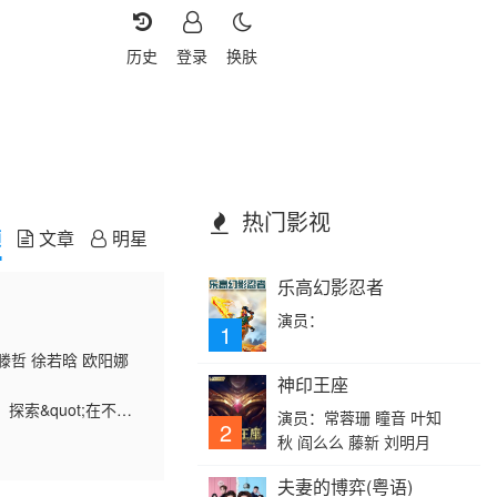
历史
登录
换肤
热门影视
频
文章
明星
乐高幻影忍者
演员：
1
滕哲 徐若晗 欧阳娜
神印王座
索&quot;在不够
演员：常蓉珊 瞳音 叶知
2
再造与社交实验的&qu
秋 阎么么 藤新 刘明月
夫妻的博弈(粤语)