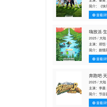
主演：秦昊 
简介：
《快
历史片
胜
、田嘉瑞
查看详
团”，时刻保
嗨放派·
2025 / 大陆
主演：郑恺
简介：
剧情
查看详
奔跑吧·
2025 / 大陆
主演：李晨 
简介：
节目
米尔高原为
查看详
制