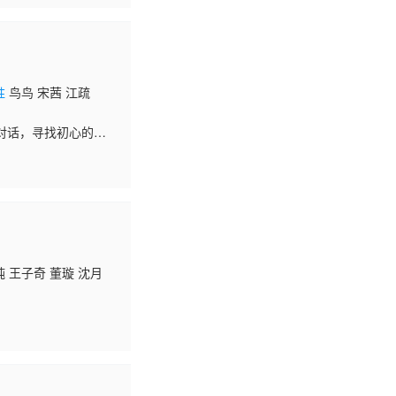
胜
鸟鸟 宋茜 江疏
对话，寻找初心的力
纯 王子奇 董璇 沈月