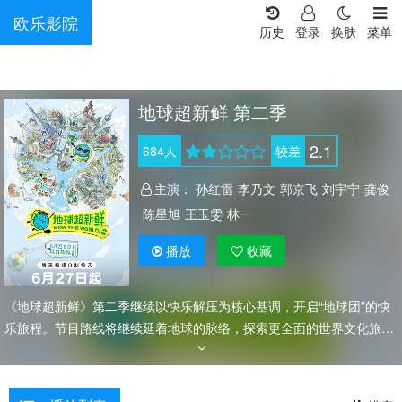
欧乐影院
历史
登录
换肤
菜单
地球超新鲜 第二季
2.1
684
人
较差
主演：
孙红雷
李乃文
郭京飞
刘宇宁
龚俊
陈星旭
王玉雯
林一
播放
收藏
《地球超新鲜》第二季继续以快乐解压为核心基调，开启“地球团”的快
乐旅程。节目路线将继续延着地球的脉络，探索更全面的世界文化旅行
和体验。节目以旅行 奇趣体验 游戏任务 世界美食为四重看点，不仅延
续赛道欢乐属性，也会体验更多人文和自然奇观，走进世界各地街头巷
尾，展现丰富多样的风土民情，玩转地球。