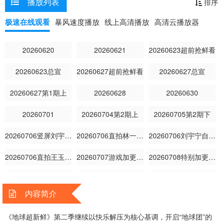
播放列表
排序
极速在线观看
暴风速度播放
线上高清播放
高清云播放器
20260620
20260621
20260623超前抢鲜看
20260623总宣
20260627超前抢鲜看
20260627总宣
20260627第1期上
20260628
20260630
20260701
20260704第2期上
20260705第2期下
20260706竖屏刘宇宁龚俊林
20260706直拍林一传歌开嗓
20260706刘宇宁自创魔性编舞法
20260706直拍王玉雯看刘宇宁
20260707游戏加更第2期
20260708特别加更第2期
20260709旅行日记第2期下
20260709旅行日记第2期上
20260711第3期上
内容简介
20260712第3期下
20260714游戏加更第3期
20260715特别加更第3期
《地球超新鲜》第二季继续以快乐解压为核心基调，开启“地球团”的
20260716旅行日记第3期
20260718第4期上
20260719第4期下