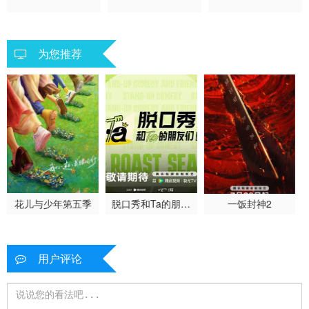
普通话
动作
剧情 爱情 国产
真人秀 大陆综艺
为您推荐
花儿与少年第五季
脱口秀和Ta的朋友
一饭封神2
们 第三季
用户评论