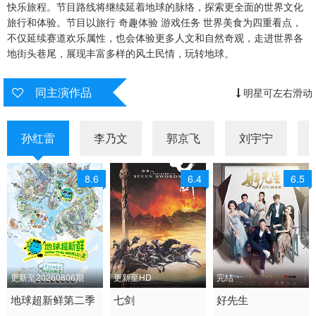
快乐旅程。节目路线将继续延着地球的脉络，探索更全面的世界文化
旅行和体验。节目以旅行 奇趣体验 游戏任务 世界美食为四重看点，
20260721游戏加更第4期
20260722特别加更第4期
20260723旅行日记第4期
不仅延续赛道欢乐属性，也会体验更多人文和自然奇观，走进世界各
地街头巷尾，展现丰富多样的风土民情，玩转地球。
20260725第5期上
20260726第5期下
20260728加更第5期
20260729特别加更第5期
20260730旅行日记第5期（下）
20260730旅行日记第5期（上）
同主演作品
明星可左右滑动
20260801第6期上
20260802第6期下
20260804游戏加更第6期
孙红雷
李乃文
郭京飞
刘宇宁
20260805特别联动
8.6
6.4
6.5
更新至20260806期
更新至HD
完结
2026 / 中国大陆 / 汉语
地球超新鲜第二季
2005 / 普通话 / 普通话
七剑
2016 / 大陆 / 国语
好先生