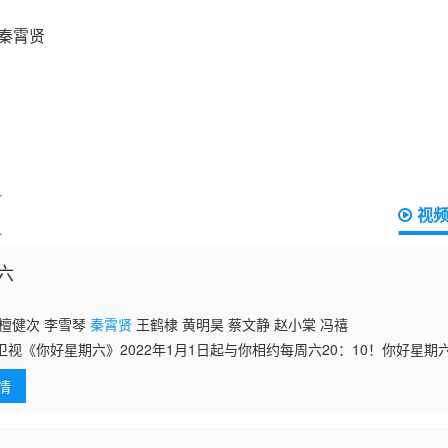
视
六
 檀健次 李雪琴
秦霄贤
王鹤棣 黄明昊 蔡文静 赵小棠 冯禧
卫视《你好星期六》2022年1月1日起与你相约每周六20：10！你好星
情