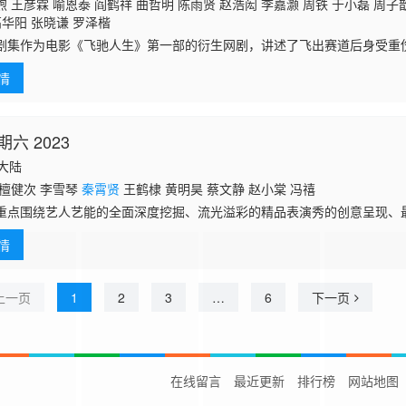
 王彦霖 喻恩泰 阎鹤祥 曲哲明 陈雨贤 赵浩闳 李嘉灏 周铁 于小磊 周子
华阳 张晓谦 罗泽楷
作为电影《飞驰人生》第一部的衍生网剧，讲述了飞出赛道后身受重
到21岁的林臻东（胡先煦 饰）身上，由此想尽一切办法阻止自己重蹈覆
情
话？队员
六 2023
国大陆
 檀健次 李雪琴
秦霄贤
王鹤棣 黄明昊 蔡文静 赵小棠 冯禧
重点围绕艺人艺能的全面深度挖掘、流光溢彩的精品表演秀的创意呈现、
面进行设计。何炅、冯禧担任主持人，檀健次、李雪琴、
秦霄贤
、王鹤棣
情
任阶段性常驻
上一页
1
2
3
…
6
下一页
在线留言
最近更新
排行榜
网站地图