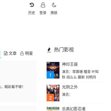
历史
登录
换肤
热门影视
频
文章
明星
神印王座
演员：常蓉珊 瞳音 叶知
1
秋 阎么么 藤新 刘明月
期六，精彩看不够！
光阴之外
演员：
2
乐高幻影忍者