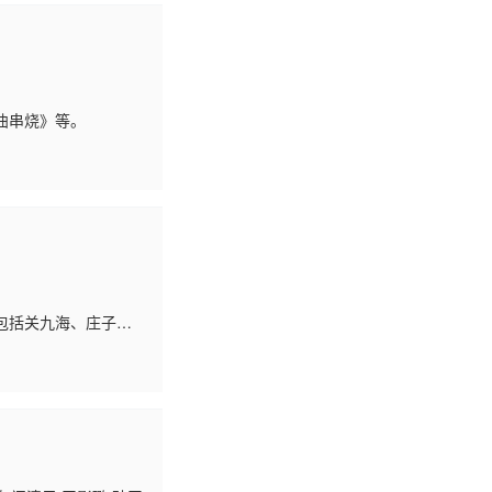
曲串烧》等。
包括关九海、庄子
演的《哭四出》；张