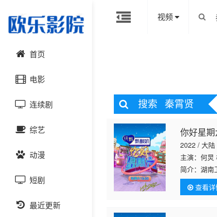
视频
首页
电影
搜索
秦霄贤
连续剧
动作片
综艺
你好星期
喜剧片
国产剧
2022 / 大陆
动漫
爱情片
港台剧
主演：何炅
大陆综艺
简介：
湖南
短剧
科幻片
日韩剧
日韩综艺
国产动漫
查看详
恐怖片
最近更新
欧美剧
港台综艺
日韩动漫