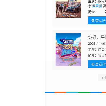
主演：胡先煦
宇
秦霄贤
高
简介：
剧集
饰）意外来
查看详
闹了多少笑
你好，星期
2023 / 中
主演：何炅
简介：
节目
题输出等方
查看详
黄明昊等担