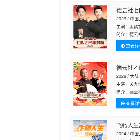
德云社七
2026 / 中
主演：孟鹤
简介：
德云
查看详
德云社乙
2026 / 大陆
主演：关九
简介：
德云
建、侯震表
查看详
九南、郭德
飞驰人生
2024 / 中