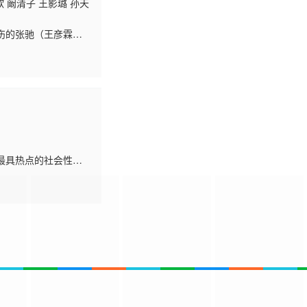
歆 阚清子 王影璐 孙天
伤的张驰（王彦霖
辙的故事。一路上他们
最具热点的社会性话
、蔡文静、赵小棠、