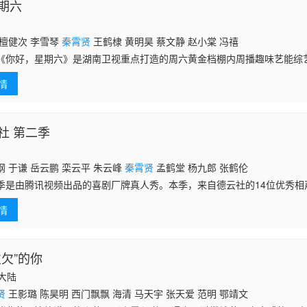
期六
 檀健次 李雪琴
秦霄贤
王鹤棣 黄明昊 蔡文静 赵小棠 冯禧
好，星期六》是湖南卫视重点打造的周六黄金档棚内周播趣味艺能综
街区为背景，将平凡生活的烟火气搬进演播厅，展现市井生活人间百态。
情
能的同时，
社 第二季
 于谦 岳云鹏 栾云平 朱云峰
秦霄贤
孟鹤堂 杨九郎 张鹤伦
季是由腾讯视频出品的喜剧厂牌真人秀。本季，来自德云社的14位优秀相
的形式在游戏任务和相声竞演中进行比拼，争夺观众手中的“钢镚”，最终脱
情
的
欠欠”的你
国大陆
贤
王影璐 陈昊明 西门飘飘 海清 马天宇 张天爱 范明 鄂靖文