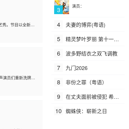
演员：
3
4
夫妻的博弈(粤语)
艺秀。节目以全新打
深度挖掘好6团和飞行
5
精灵梦叶罗丽 第十一季
（下）
6
波多野结衣之双飞调教
7
九门2026
声演员们重新洗牌，
8
非份之罪（粤语）
颖而出的相声演员将
9
在丈夫面前被侵犯 希岛
爱理 IPZ-505
10
蜘蛛侠：崭新之日