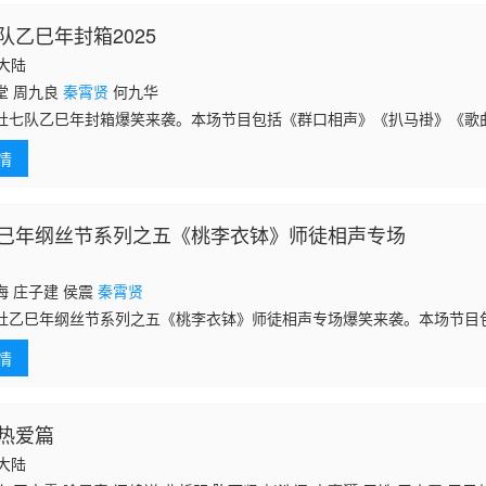
队乙巳年封箱2025
国大陆
堂 周九良
秦霄贤
何九华
社七队乙巳年封箱爆笑来袭。本场节目包括《群口相声》《扒马褂》《歌
情
巳年纲丝节系列之五《桃李衣钵》师徒相声专场
海 庄子建 侯震
秦霄贤
社乙巳年纲丝节系列之五《桃李衣钵》师徒相声专场爆笑来袭。本场节目
演的《名师高徒》；
秦霄贤
、郭德纲表演的《汾河湾》；孙九芳、孙越表
情
纲表演的《报菜
热爱篇
国大陆