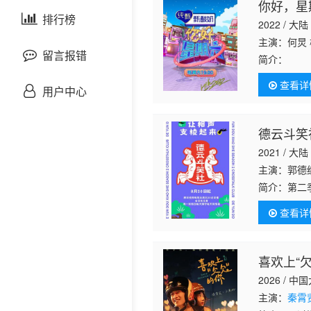
你好，星
剧情片
泰国剧
排行榜
欧美综艺
欧美动漫
2022 / 大陆
主演：何炅
战争片
留言报错
简介：
《你
造的好六街
查看详
悬疑片
嘉宾们的艺
用户中心
犯罪片
德云斗笑
2021 / 大陆
奇幻片
主演：郭德纲
简介：
第二
邵氏电影
以团队PK
查看详
成为这一季
古装片
喜欢上“
灾难片
2026 / 中
记录片
主演：
秦霄