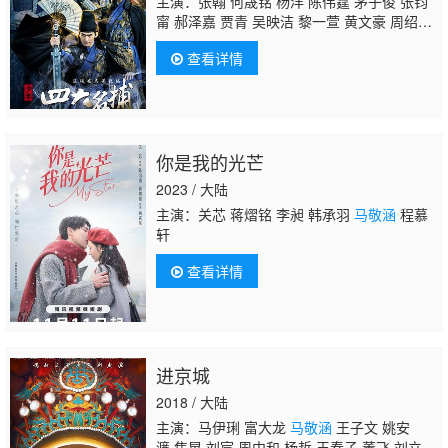
主演：张翰 何晟铭 杨洋 陈伟霆 茅子俊 张钧
甯 郝泽嘉 贾青 吴映洁 黎一萱 黄文豪 周绍
栋 白冰 韩栋 张檬 应昊茗 王海祥 姜尘 王
查看详情
双 杨明娜
马敬涵
周牧茵 钱泳辰 程诚 刘思
彤 岳跃利 宗峰岩 黄宥明 陈小纭 刘鑫 孙彬
皓 李耀景 何佳怡 马骙 刘长德 白海龙 华娇 杜
雨宸 华臻臻 苏茂 童彤 王岗 任学海 侯俊丞 刘
惠 吴谨言 田牧宸 何雨璇 马潇潇 黄天崎 胡顺
你是我的光芒
儿
2023 / 大陆
主演：关芯 蒋熠铭 李昶 韩承羽
马敬涵
程慕
轩
查看详情
进京城
2018 / 大陆
主演：马伊琍 富大龙
马敬涵
王子文 姚安
濂 焦晃 刘宸 周中和 杨哲 王春子 董飞 刘立