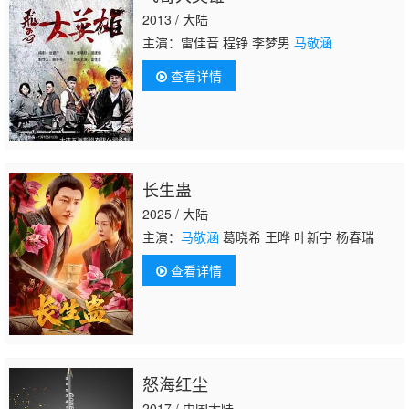
2013 / 大陆
主演：雷佳音 程铮 李梦男
马敬涵
查看详情
长生蛊
2025 / 大陆
主演：
马敬涵
葛晓希 王晔 叶新宇 杨春瑞
查看详情
怒海红尘
2017 / 中国大陆