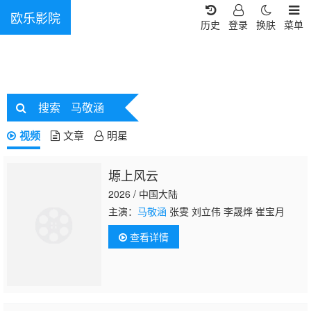
欧乐影院
历史
登录
换肤
菜单
搜索
马敬涵
视频
文章
明星
塬上风云
2026 / 中国大陆
主演：
马敬涵
张雯 刘立伟 李晟烨 崔宝月
查看详情