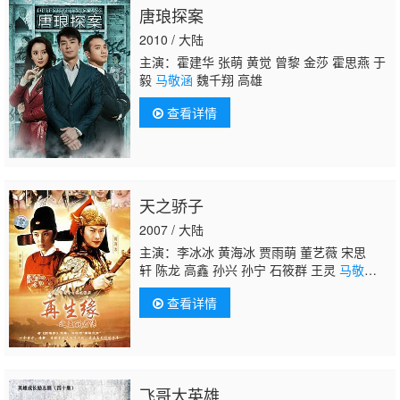
唐琅探案
2010 / 大陆
主演：霍建华 张萌 黄觉 曾黎 金莎 霍思燕 于
毅
马敬涵
魏千翔 高雄
查看详情
天之骄子
2007 / 大陆
主演：李冰冰 黄海冰 贾雨萌 董艺薇 宋思
轩 陈龙 高鑫 孙兴 孙宁 石筱群 王灵
马敬
涵
陈星旭 关晓彤 王明智 徐美玲 胡明 贺镪 刘
查看详情
卫华 洪宗义 高德海 崔一贵 段秋旭 陶吉兴 邢
军
飞哥大英雄