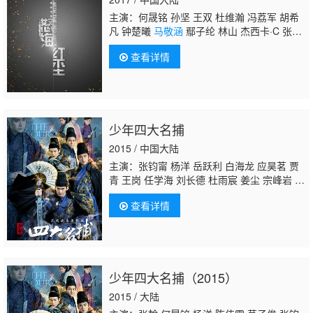
主演：何晟铭 孙坚 王双 杜维瀚 冯荔军 胡希
凡 钟楚曦
马敬涵
鄢子纶 林山 杰西卡·C 张晨
光 罗嘉良
查看详情
少年四大名捕
2015 / 中国大陆
主演：张钧甯 杨洋 岳跃利 白海龙 应昊茗 贾
青 王岗 任学海 刘长德 杜雨宸 姜尘 宗峰岩 杨
天翔 田牧宸 程诚 吴映洁 吴谨言 张翰 孙彬
查看详情
皓 杨明娜 刘校妤 王海祥 Yongchen Qian 姜
广涛 郑爽 陈伟霆 华娇 刘思彤 黄宥明 黄文
豪 郑希 张檬 刘惠 白冰 刘鑫
马敬涵
韩栋 胡
顺儿 茅子俊 何晟铭 马骙 黎一萱 李耀景 周牧
茵 童彤 周绍栋 苏茂 郝泽嘉 黄天崎 何佳怡 王
少年四大名捕（2015）
双 陈小纭 侯俊丞 Yun·Chen
2015 / 大陆