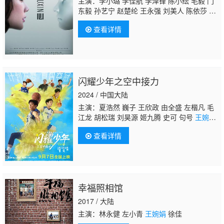
主演：李小璐 李佳航 李泽锋 陈小纭 毛毅 门
东毅 孙艺宁 赵楚纶 王永强 刘美人 陈依莎 梁
丹妮 黄俊鹏 肖天 王文绮
王婉娟
郭轩呈 张绍
查看详情
荣 尹航 罗漩 孙率航 沈丹萍 陶珞依 吴铁良 陶
玲 高郡海 赵震宇 安宇 吴雯璇 卢雨洁 周帅 卓
煜茜 颜一海
闪耀少年之空中接力
2024 / 中国大陆
主演：夏浩然 巍子 王欣政 由全盛 左楷凡 毛
江龙 胡松瑞 刘昊源 姬九腾 史可 句号
王婉
娟
姬晨牧
查看详情
幸福照相馆
2017 / 大陆
主演：林永健 左小青
王婉娟
徐佳