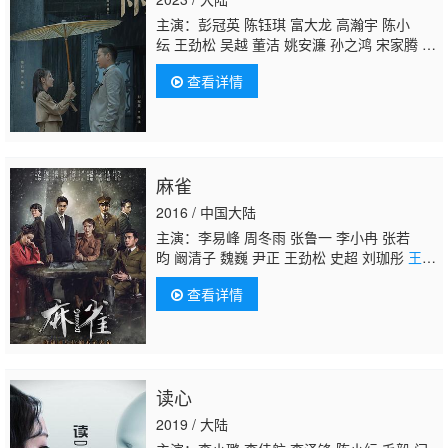
主演：彭冠英 陈钰琪 富大龙 高瀚宇 陈小
纭 王劲松 吴越 董洁 姚安濂 孙之鸿 宋家腾 何
明翰 王远达
王婉娟
李智楠
查看详情
麻雀
2016 / 中国大陆
主演：李易峰 周冬雨 张鲁一 李小冉 张若
昀 阚清子 魏巍 尹正 王劲松 史超 刘珈彤
王婉
娟
吴云飞
查看详情
读心
2019 / 大陆