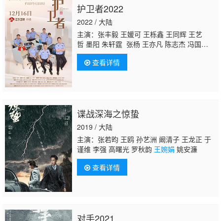
护卫者2022
2022 / 大陆
主演：张丰毅 王媛可 王栎鑫 王同辉 王艺
哲 墨阳 朱轩霆 张杨 王亦凡 陈志杰 冯国
庆 郭铁城 董可飞 潘晓莉
王婉娟
刘芳毓 鲁
查看详情
霖 李君峰 高曙光 郑玉 刘洁 刘交心 赵淑珍 于
恒 周璞 夏德俊 李正彦琦 范湉湉 李楠 陈思
斯 刘一莹 樊晓洋 高广泽
谍战深海之惊蛰
2019 / 大陆
主演：张若昀 王鸥 孙艺洲 阚清子 王龙正 于
谨维 李强 高曙光 罗秋韵
王婉娟
姚安濂
查看详情
对手2021