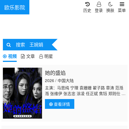
欧乐影院
历史
登录
换肤
菜单
搜索
王婉娟
视频
文章
明星
她的盛焰
2026 / 中国大陆
主演：马思纯 宁理 袁姗姗 翟子路 章涛 范湉
湉 张维伊 张志忠 涂凌 任正斌 焦钰 郑则仕 朱
茵 陈逸恒 夏力薪 柳小海 白荟
王婉娟
查看详情