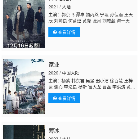
2021 / 大陆
主演：郭京飞 谭卓 颜丙燕 宁理 孙佳雨 王天
辰 刘帅良 何蓝逗 黄尧 张月 刘威葳 海一天 焦
刚 赵滨 林鹏 路宏 张皓然 陶灏景
王婉娟
房子
查看详情
斌 巩峥 田岷 史奕 李宏磊 高睿菲儿 金志浩 姜
峰 王鑫 周铁 从瑞麟 李明珠 刘涛 姚岗 程
诚 孙弋惟 刘若谷 杨轶 王堃 满林 廉赛 吕清
超 孙敏 李至强 陈靖可 肖龙 孙天宇 刘頔 陈
斌 曾昂 刘骁元 李燕生 王晨 宁楚
家业
2026 / 中国大陆
主演：杨紫 韩东君 吴冕 田小洁 徐百慧 王梓
豪 谢心 李泓良 杨斯 富大龙 曹磊 李洪涛 黄
曼 张喜前 李宝安 朱辉 刘涛 刘凯 红花 周
查看详情
知 李春嫒
王婉娟
王玉宁 李煜 舒燕 付嘉 王文
绮 洪洋 张渟渟 许之糯 李田野 陈伟栋 刘恒
甫 王学东 娜菲莎 瞿楚原
薄冰
2023 / 大陆