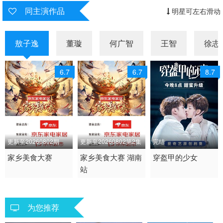
同主演作品
明星可左右滑动
敖子逸
董璇
何广智
王智
徐志
6.7
6.7
8.7
更新至20260802期
更新至20260802第2集
完结
2026 / 大陆 / 国语
家乡美食大赛
2026 / 大陆 / 国语
家乡美食大赛 湖南
2020 / 大陆 / 国语
穿盔甲的少女
站
大陆综艺
大陆综艺
剧情 运动 国产
为您推荐