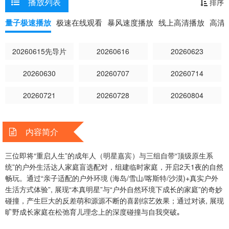
播放列表
排序
野成长家庭在松弛育儿理念上的深度碰撞与自我突破｡
量子极速播放
极速在线观看
暴风速度播放
线上高清播放
高清
20260615先导片
20260616
20260623
20260630
20260707
20260714
20260721
20260728
20260804
内容简介
三位即将“重启人生”的成年人（明星嘉宾）与三组自带“顶级原生系
统”的户外生活达人家庭盲选配对，组建临时家庭，开启2天1夜的自然
畅玩。通过“亲子适配的户外环境 (海岛/雪山/喀斯特/沙漠)+真实户外
生活方式体验”, 展现“本真明星”与“户外自然环境下成长的家庭”的奇妙
碰撞，产生巨大的反差萌和源源不断的喜剧综艺效果；通过对谈, 展现
旷野成长家庭在松弛育儿理念上的深度碰撞与自我突破｡