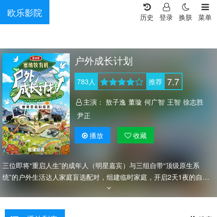
欧乐影院
历史
登录
换肤
菜单
户外成长计划
7.7
783
人
推荐
主演：
敖子逸
董璇
何广智
王智
徐志胜
尹正
播放
收藏
三位即将“重启人生”的成年人（明星嘉宾）与三组自带“顶级原生系
统”的户外生活达人家庭盲选配对，组建临时家庭，开启2天1夜的自然
畅玩。通过“亲子适配的户外环境 (海岛/雪山/喀斯特/沙漠)+真实户外生
活方式体验”, 展现“本真明星”与“户外自然环境下成长的家庭”的奇妙碰
撞，产生巨大的反差萌和源源不断的喜剧综艺效果；通过对谈, 展现旷