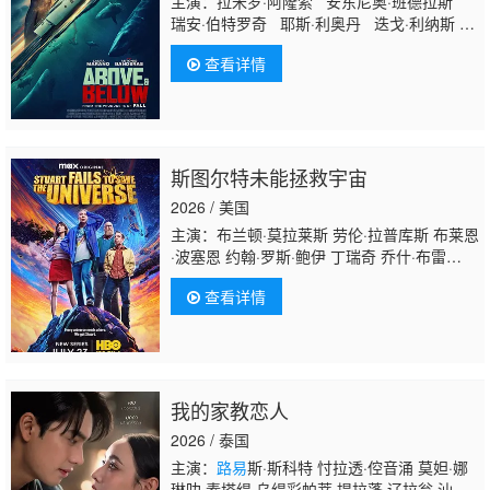
主演：拉米罗·阿隆索 安东尼奥·班德拉斯
瑞安·伯特罗奇 耶斯·利奥丹 迭戈·利纳斯
路易
·曼迪勒 劳拉·马兰洛 蒂莫西·V·墨菲
查看详情
克里斯蒂娜·奥乔亚 罗德里戈·波伊松 马里
奥·塔东 唐查·泰南
斯图尔特未能拯救宇宙
2026 / 美国
主演：布兰顿·莫拉莱斯 劳伦·拉普库斯 布莱恩
·波塞恩 约翰·罗斯·鲍伊 丁瑞奇 乔什·布雷
纳 凯文·苏斯曼
路易
斯·穆斯蒂略 瑞恩·卡特赖
查看详情
特 阿蒂克斯·巴塔坎 雅沙·斯莱瑟斯 维奥莱特·
林
茨 Brooklyn·Rose Gastón·Brouet Anthony·Gia
我的家教恋人
2026 / 泰国
主演：
路易
斯·斯科特 忖拉透·倥音涌 莫妲·娜
琳叻 素塔缇·乌缇彩帕蒂 提拉蓬·辽拉翁 汕佩