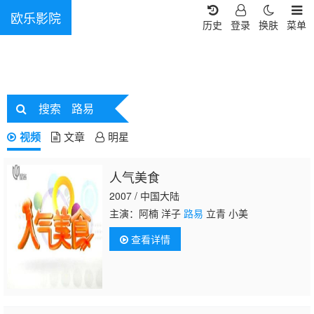
欧乐影院
历史
登录
换肤
菜单
搜索
路易
视频
文章
明星
人气美食
2007 / 中国大陆
主演：阿楠 洋子
路易
立青 小美
查看详情