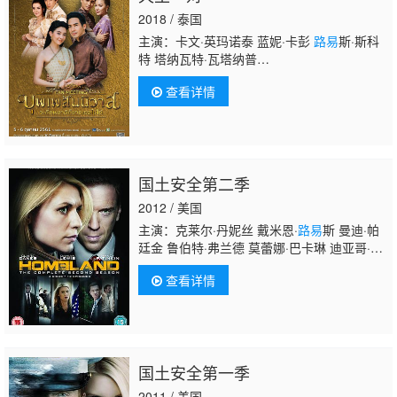
2018 / 泰国
主演：卡文·英玛诺泰 蓝妮·卡彭
路易
斯·斯科
特 塔纳瓦特·瓦塔纳普
迪 Prapadon·Suwannabang 素斯拉 威萨瓦维
查看详情
缇·旺瓦洛普 坎娜楠·翁卡琼莱 萨鲁特·维吉特
拉南达 素撒·猜唷罗 威思露·和蓝 查特彻·农加
姆森
国土安全第二季
2012 / 美国
主演：克莱尔·丹妮丝 戴米恩·
路易
斯 曼迪·帕
廷金 鲁伯特·弗兰德 莫蕾娜·巴卡琳 迪亚哥·克
莱特霍夫 大卫·哈雷伍德 提莫西·查拉梅
查看详情
国土安全第一季
2011 / 美国