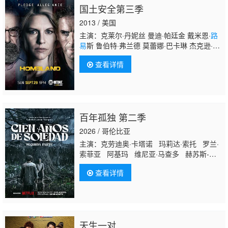
国土安全第三季
2013 / 美国
主演：克莱尔·丹妮丝 曼迪·帕廷金 戴米恩·
路
易
斯 鲁伯特·弗兰德 莫蕾娜·巴卡琳 杰克逊·佩
斯 摩根·塞勒 萨莉塔·乔德霍里 崔西·莱茨 F·默
查看详情
里·亚伯拉罕 詹姆斯·瑞布霍恩 蒂姆·金尼 玛蒂
娜·加西亚
百年孤独 第二季
2026 / 哥伦比亚
主演：克劳迪奥·卡塔诺 玛莉达·索托 罗兰·
索菲亚 阿基玛 维尼亚·马查多 赫苏斯-雷
耶斯 戴里斯·范·格里肯 Rubén Alberto
查看详情
Prado Restrepo Rashed Estefenn 安立奎·
波维达
路易
斯·费尔南多·吉尔 安吉拉·杜阿
尔特 Cecilia Ramírez Leonardo Aldana
De Hoyos Johanna Angulo
天生一对