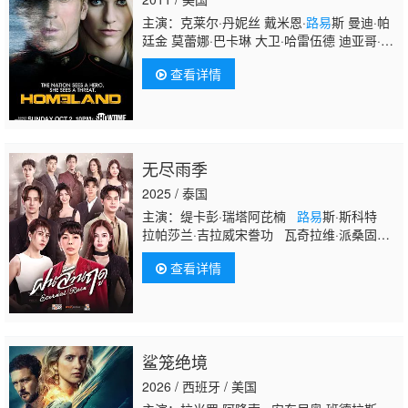
主演：克莱尔·丹妮丝 戴米恩·
路易
斯 曼迪·帕
廷金 莫蕾娜·巴卡琳 大卫·哈雷伍德 迪亚哥·克
莱特霍夫 摩根·塞勒 杰克逊·佩斯 大卫·马尔西
查看详情
亚诺 莫瑞·史特林
无尽雨季
2025 / 泰国
主演：缇卡彭·瑞塔阿芘楠
路易
斯·斯科特
拉帕莎兰·吉拉威宋誊功 瓦奇拉维·派桑固翁
朋拉维·凯普拉帕功 塔纳瓦特·斯里瓦塔纳功
查看详情
周泰然 淳妮苷·内醉 塔纳塔特·库纳内克辛
鲨笼绝境
2026 / 西班牙 / 美国