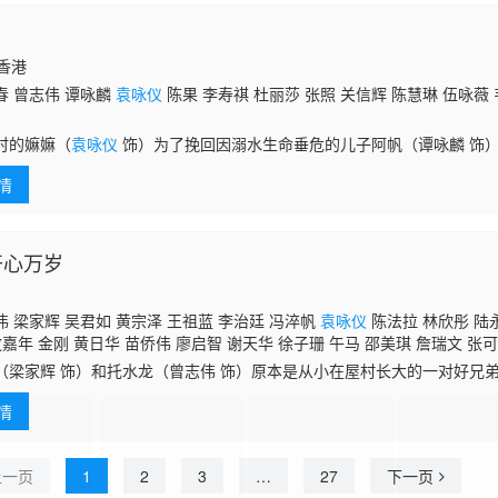
国香港
春 曾志伟 谭咏麟
袁咏仪
陈果 李寿祺 杜丽莎 张照 关信辉 陈慧琳 伍咏薇 
时的嫲嫲（
袁咏仪
饰）为了挽回因溺水生命垂危的儿子阿帆（谭咏麟 饰
生命。阿帆长大后成为了孝子，却因为移民的问题与母亲产生了分歧。刚
情
饰
开心万岁
 梁家辉 吴君如 黄宗泽 王祖蓝 李治廷 冯淬帆
袁咏仪
陈法拉 林欣彤 陆永
敖嘉年 金刚 黄日华 苗侨伟 廖启智 谢天华 徐子珊 午马 邵美琪 詹瑞文 张可
 田启文 商天娥 吴卓羲 吕慧仪 汤盈盈 郑欣宜 八两金
（梁家辉 饰）和托水龙（曾志伟 饰）原本是从小在屋村长大的一对好兄
善款的托水龙却在筹款夜监守自盗，从此便杳无音信。时光荏苒，三十年
情
的回
上一页
1
2
3
…
27
下一页