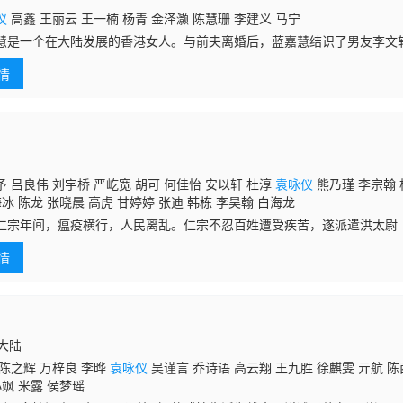
仪
高鑫 王丽云 王一楠 杨青 金泽灏 陈慧珊 李建义 马宁
慧是一个在大陆发展的香港女人。与前夫离婚后，蓝嘉慧结识了男友李文
后决定结婚。然而李文轩的母亲刘美云却对蓝嘉慧这个儿媳妇颇为不满，
情
脾气火爆
 吕良伟 刘宇桥 严屹宽 胡可 何佳怡 安以轩 杜淳
袁咏仪
熊乃瑾 李宗翰 
海冰 陈龙 张晓晨 高虎 甘婷婷 张迪 韩栋 李昊翰 白海龙
仁宗年间，瘟疫横行，人民离乱。仁宗不忍百姓遭受疾苦，遂派遣洪太尉
请张天师祈禳瘟疫。谁知洪太尉狂傲自大，与张天师对面错失，更强开伏
情
天罡七
国大陆
陈之辉 万梓良 李晔
袁咏仪
吴谨言 乔诗语 高云翔 王九胜 徐麒雯 亓航 陈
小飒 米露 侯梦瑶