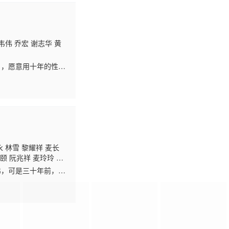
韦伟 乔宏 谢志华 黄
），愿意用十年的性命
好离家多时的姐姐阿
 林雪 黎耀祥 麦长
颐 阮兆祥 麦玲玲 张
弟，可是三十年前，保
后当做生意破产的吴