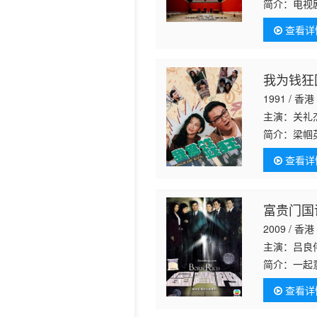
简介：
电视
的情感经 历
查看详
我为钱狂
1991 / 香港
主演：关礼
简介：
梁帼
般中产阶级
查看详
性，常令信
富贵门国
2009 / 香港
主演：吕良
简介：
一起
饰）。卓家
查看详
一鸣百般照