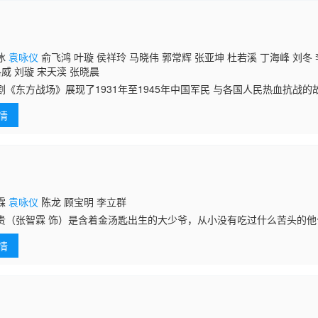
冰
袁咏仪
俞飞鸿 叶璇 侯祥玲 马晓伟 郭常辉 张亚坤 杜若溪 丁海峰 刘冬
洛威 刘璇 宋天湙 张晓晨
剧《东方战场》展现了1931年至1945年中国军民 与各国人民热血抗战的
以全新视角解读东 方战场怎样影响西方战场的命运，同 时，该剧还囊括了
情
霖
袁咏仪
陈龙 顾宝明 李立群
贵（张智霖 饰）是含着金汤匙出生的大少爷，从小没有吃过什么苦头的
说会道的嘴在父老乡亲们之中十分吃得开。何小春（
袁咏仪
饰）是张富贵
情
富贵