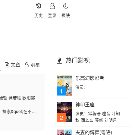
历史
登录
换肤
热门影视
频
文章
明星
乐高幻影忍者
演员：
1
滕哲 徐若晗 欧阳娜
神印王座
索&quot;在不够
演员：常蓉珊 瞳音 叶知
2
再造与社交实验的&qu
秋 阎么么 藤新 刘明月
夫妻的博弈(粤语)