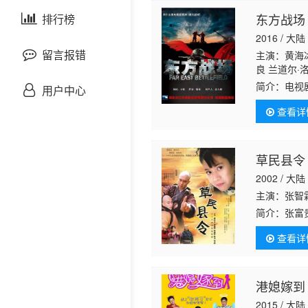
剧情片
东方战场
泰国剧
排行榜
欧美综艺
欧美动漫
2016 / 大陆
战争片
留言报错
主演：黄海
良 兰道尔·
悬疑片
简介：
电视
用户中心
争剧，本剧
查看详
重
犯罪片
奇幻片
草民县令
2002 / 大陆
邵氏电影
主演：张智
简介：
张富
古装片
靠着一张能
查看详
心喜欢着张
灾难片
港媳嫁到
记录片
2015 / 大陆