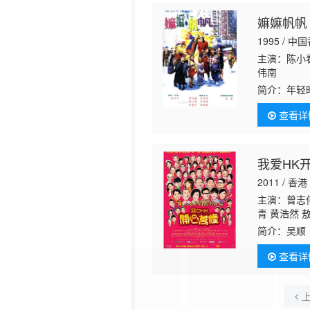
嫲嫲帆帆
1995 / 中
主演：陈小
伟南
简介：
年轻
换回儿子的
查看详
满（杜丽莎 
我爱HK
2011 / 香港
主演：曾志伟
青 黄浩然 
坚庭 谭耀文
简介：
吴顺
管街坊所筹
查看详
顺托家带口