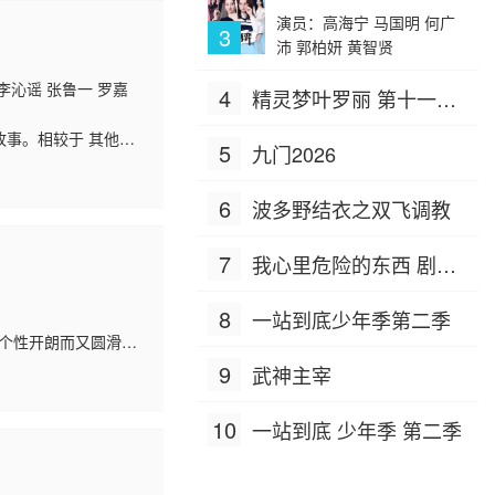
演员：高海宁 马国明 何广
3
沛 郭柏妍 黄智贤
 李沁谣 张鲁一 罗嘉
4
精灵梦叶罗丽 第十一季
（下）
故事。相较于 其他战
5
九门2026
二战期间东方战场 的
6
波多野结衣之双飞调教
7
我心里危险的东西 剧场
版
8
一站到底少年季第二季
他个性开朗而又圆滑，
青梅竹马的玩伴，一
9
武神主宰
10
一站到底 少年季 第二季