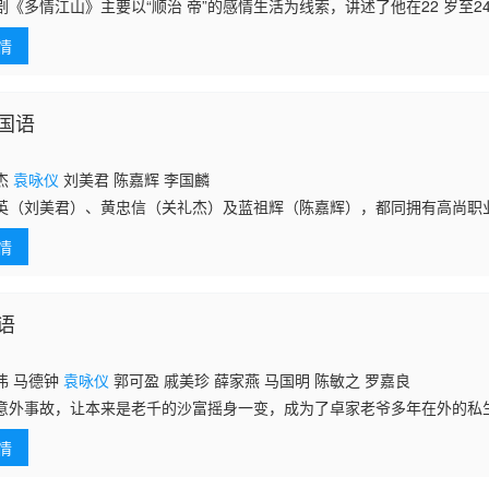
剧《多情江山》主要以“顺治 帝”的感情生活为线索，讲述了他在22 岁至
。
情
国语
杰
袁咏仪
刘美君 陈嘉辉 李国麟
英（刘美君）、黄忠信（关礼杰）及蓝祖辉（陈嘉辉），都同拥有高尚职
的宽裕而安定的生活，但背后他们却常为金钱及生活而烦恼。信妻蓝祖儿
情
入不敷支
语
伟 马德钟
袁咏仪
郭可盈 戚美珍 薛家燕 马国明 陈敏之 罗嘉良
意外事故，让本来是老千的沙富摇身一变，成为了卓家老爷多年在外的私
的大哥卓一元（吕良伟 饰）是个正直的银行家，对于一鸣的身份从未表
情
顾，