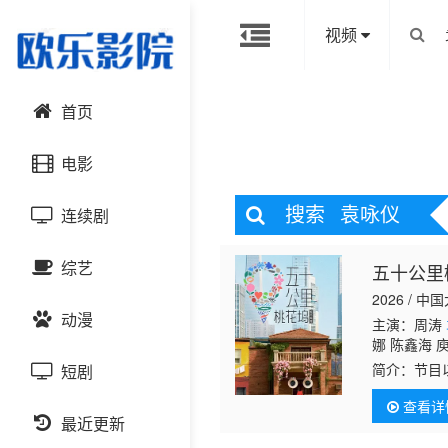
视频
首页
电影
搜索
袁咏仪
连续剧
动作片
综艺
五十公里
喜剧片
国产剧
2026 / 中
动漫
爱情片
港台剧
主演：周涛
大陆综艺
娜 陈鑫海 
简介：
节目
短剧
科幻片
日韩剧
日韩综艺
国产动漫
理想的环境
查看详
恐怖片
最近更新
欧美剧
港台综艺
日韩动漫