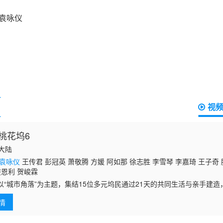
视
桃花坞6
国大陆
袁咏仪
王传君 彭冠英 萧敬腾 方媛 阿如那 徐志胜 李雪琴 李嘉琦 王子奇 
庾恩利 贺峻霖
以“城市角落”为主题，集结15位多元坞民通过21天的共同生活与亲手建造，探
中，如何创造理想生活&quot;的时代命题。这是一场关于城市更新，社区
情