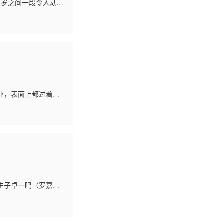
24岁之间一段令人动容
业，表面上都过着一
（刘秀萍）因挥霍成
生子卓一鸣（罗嘉良
示过怀疑。不仅一元对