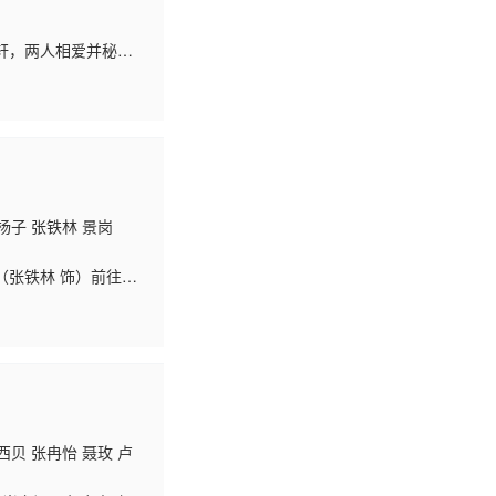
轩，两人相爱并秘密
独立倔强的蓝嘉慧与
杨子 张铁林 景岗
（张铁林 饰）前往江
魔宝殿，放走了镇压
西贝 张冉怡 聂玫 卢