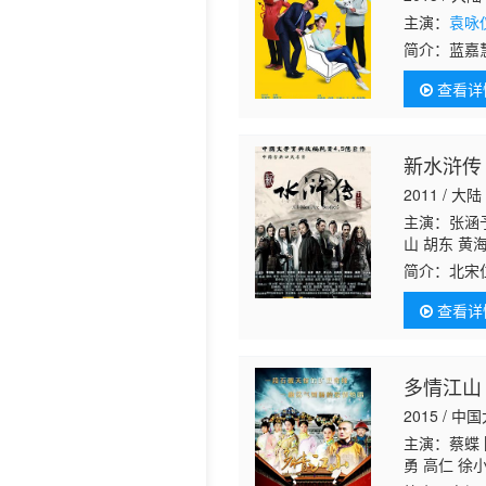
主演：
袁咏
历史片
简介：
蓝嘉
交往了两年
查看详
思想传统、
新水浒传
2011 / 大陆
主演：张涵予
山 胡东 黄
简介：
北宋
西龙虎山迎
查看详
于此三十六
多情江山
2015 / 中
主演：蔡蝶 
勇 高仁 徐