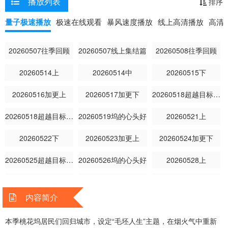
播放列表
排序
量子极速播放
极速在线观看
暴风速度播放
线上高清播放
高清
20260507往季回顾
20260507线上集结篇
20260508往季回顾
20260514上
20260514中
20260515下
20260516加更上
20260517加更下
20260518超越目标坞民上
20260518超越目标坞民下
20260519坞的心头好
20260521上
20260522下
20260523加更上
20260524加更下
20260525超越目标坞民
20260526坞的心头好
20260528上
20260529下
20260530加更上
20260531加更下
内容简介
20260601超越目标坞民上
20260601超越目标坞民下
20260601坞的心头好
本季桃花坞居民们回归城市，设定“毛坯人生”主题，在烟火气中重新
20260604上
20260604中
20260605下