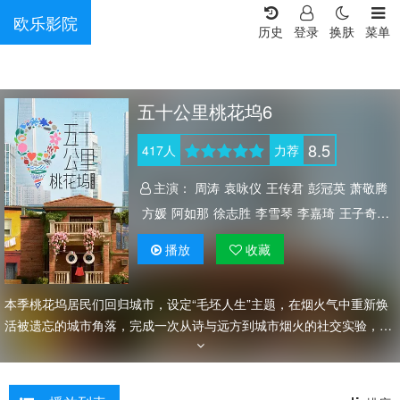
欧乐影院
历史
登录
换肤
菜单
五十公里桃花坞6
8.5
417
人
力荐
主演：
周涛
袁咏仪
王传君
彭冠英
萧敬腾
方媛
阿如那
徐志胜
李雪琴
李嘉琦
王子奇
滕哲
徐若晗
欧阳娜娜
陈鑫海
庾恩利
贺峻霖
播放
收藏
本季桃花坞居民们回归城市，设定“毛坯人生”主题，在烟火气中重新焕
活被遗忘的城市角落，完成一次从诗与远方到城市烟火的社交实验，继
续踏上治愈之旅。