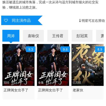
焕活被遗忘的城市角落，完成一次从诗与远方到城市烟火的社交实
验，继续踏上治愈之旅。
20260606加更上
20260607加更下
20260608超越目标坞民上
20260608超越目标坞民下
20260609坞的心头好
20260611上
同主演作品
明星可左右滑动
20260612下
20260613加更上
20260614加更下
周涛
袁咏仪
王传君
彭冠英
萧
20260615超越目标坞民上
20260615超越目标坞民下
20260616坞的心头好
9.3
9.6
8.9
20260618上
20260619下
20260620加更上
20260621加更下
20260622超越目标坞民上
20260622超越目标坞民下
20260623坞的心头好
20260624坞里陪你看
20260625上
20260625中
20260626下
20260626特别加更
完结
全集
已完结
2026 / 中国大陆 /
正牌闺女出手了
2026 / 中国大陆 /
正牌闺女出手了
2024 / 中国大陆 / 汉语
老家伙
20260627加更上
20260628加更下
20260629超越目标坞民上
短剧 现代都市
短剧 现代都市 国产
普通话
20260629超越目标坞民下
20260630坞的心头好
20260701坞里陪你看
剧情 国产