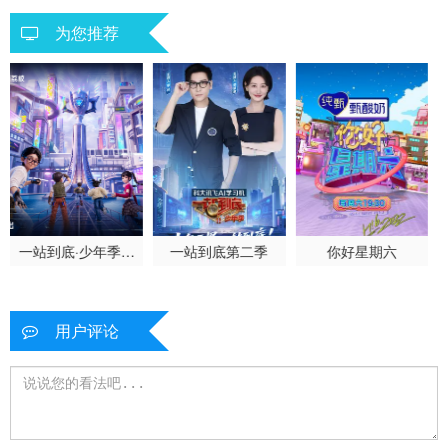
20260702上
20260703特别加更
20260703下
为您推荐
20260704加更上
20260705加更下
20260706超越目标坞民上
20260706超越目标坞民下
20260707坞的心头好
20260708坞里陪你看
20260709上
20260710下
20260711加更上
20260712加更下
20260713超越目标坞民上
20260713超越目标坞民下
20260714坞的心头好
20260715坞里陪你看
20260716上
一站到底·少年季第
一站到底第二季
你好星期六
二季
20260717下
20260718加更上
20260719加更下
20260720超越目标坞民上
20260720超越目标坞民中
20260720超越目标坞民下
用户评论
20260721坞的心头好
20260722坞里陪你看
20260723特辑
20260724特辑
20260730特辑2
20260731特辑3