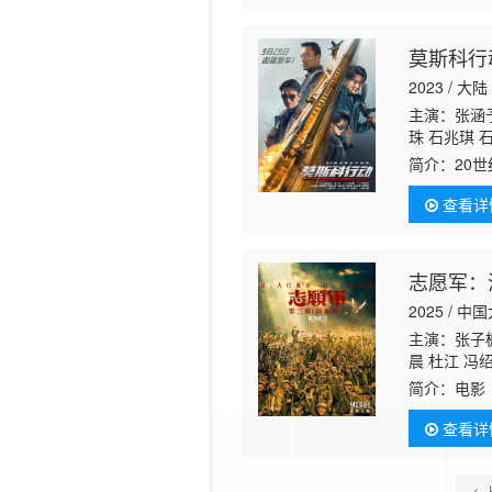
莫斯科行动
2023 / 大陆
主演：张涵予
珠 石兆琪 
简介：
20
而产业结构
查看详
国，一群头
志愿军：
2025 / 中
主演：张子枫
晨 杜江 冯
简介：
电影
议期间“边
查看详
力反击，誓