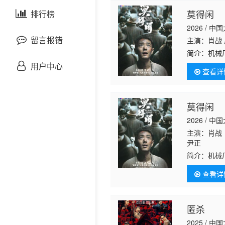
剧情片
莫得闲
泰国剧
排行榜
欧美综艺
欧美动漫
2026 / 中
战争片
留言报错
主演：肖战 
简介：
机械
悬疑片
昱畅 饰）
用户中心
查看详
莫等闲（严
犯罪片
莫得闲
奇幻片
2026 / 中
主演：肖战
邵氏电影
尹正
简介：
机械
古装片
昱畅 饰）
查看详
莫等闲（严
家园，一场
灾难片
匿杀
记录片
2025 / 中