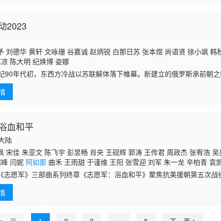
2023
 刘德华 黄轩 文咏珊 谷嘉诚 赵炳锐 白那日苏 张本煜 尚语贤 徐小飒 韩
石凉 陈大明 纪焕博 姿娜
世纪90年代初，东西方冷战以苏联解体落下帷幕。新建立的俄罗斯承前朝
极度不平衡，又导致该国轻工业产品处于极度匮乏的局面。值此纷乱之际
情
脑灵
浴血和平
国大陆
 宋佳 朱亚文 陈飞宇 彭昱畅 肖央 王砚辉 郭涛 王传君 周政杰 张宥浩 吴
绍峰 闫妮
阿如那
曲禾 王雨甜 于谨维 王阳 张雪迎 刘军 朱一龙 辛柏青 袁
《志愿军》三部曲系列终章《志愿军：浴血和平》聚焦抗美援朝第五次战
打边谈”的作战历程。前线战斗血火交锋，谈判桌上唇枪舌剑，面对敌人的
情
要奉陪到