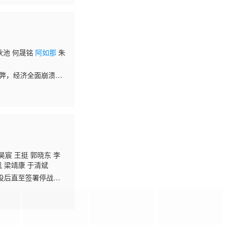
秋池 何晟铭
阿如那
朱
之弊，经济全面崩溃。
，改革开放之初的中
昊宸 王挺 郭晓东 李
凯 梁靖康 于清斌
役后直至签署停战协
一再挑衅，中华儿女合