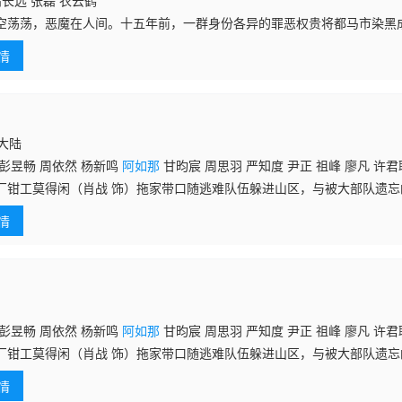
高长远 张磊 衣云鹤
空荡荡，恶魔在人间。十五年前，一群身份各异的罪恶权贵将都马市染黑成
权贵凌辱致死；十五年后，这些背后操盘者接连惨死，死状惨烈。曾目睹
情
正楠深入
国大陆
彭昱畅 周依然 杨新鸣
阿如那
甘昀宸 周思羽 严知度 尹正 祖峰 廖凡 许君
厂钳工莫得闲（肖战 饰）拖家带口随逃难队伍躲进山区，与被大部队遗
及手下在“戈止镇”落脚。然而，莫得闲和妻子夏橙（周依然 饰）、老太爷（
情
知
彭昱畅 周依然 杨新鸣
阿如那
甘昀宸 周思羽 严知度 尹正 祖峰 廖凡 许君
厂钳工莫得闲（肖战 饰）拖家带口随逃难队伍躲进山区，与被大部队遗
及手下在“戈止镇”落脚。然而，莫得闲和妻子夏橙（周依然 饰）、老太爷（
情
知