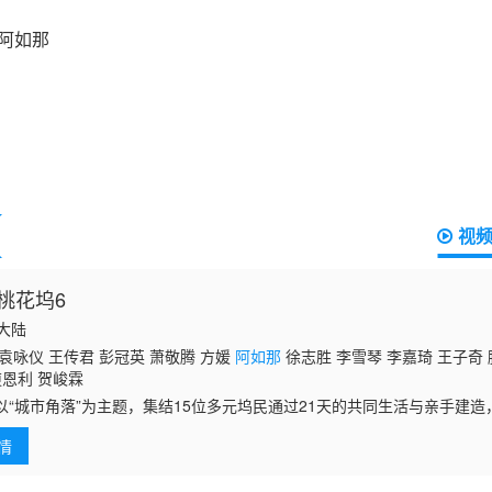
视
桃花坞6
国大陆
袁咏仪 王传君 彭冠英 萧敬腾 方媛
阿如那
徐志胜 李雪琴 李嘉琦 王子奇 
庾恩利 贺峻霖
以“城市角落”为主题，集结15位多元坞民通过21天的共同生活与亲手建
何创造理想生活的时代命题。这是一场关于城市更新，社区再造与社交实
情