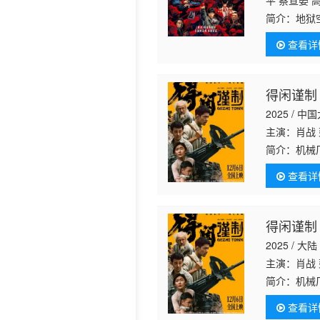
平 蔡亘晏 
简介：
地狱
生晓笛惨遭
查看详
阳与警官方
得闲谨制
2025 / 中
主演：肖战 
简介：
机械
昱畅 饰）
查看详
莫等闲（严
得闲谨制
2025 / 大陆
主演：肖战 
简介：
机械
昱畅 饰）
查看详
莫等闲（严