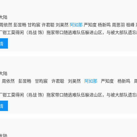
国大陆
周依然 彭昱畅 甘昀宸 许君聪 刘昊然
阿如那
严知度 杨新鸣 周思羽 祖峰 
厂钳工莫得闲（肖战 饰）拖家带口随逃难队伍躲进山区，与被大部队遗
及手下在“戈止镇”落脚。然而，莫得闲和妻子夏橙（周依然 饰）、老太爷（
情
知
国大陆
 周依然 彭昱畅 甘昀宸 许君聪 刘昊然
阿如那
严知度 杨新鸣 
厂钳工莫得闲（肖战 饰）拖家带口随逃难队伍躲进山区，与被大部队遗
及手下在“戈止镇”落脚。然而，莫得闲和妻子夏橙（周依然 饰）、老太爷（
情
知度 饰）的平静生活因为一小队日本侦察兵的意外到来被打破。全镇百
民间智慧对抗正规武装的殊死较量轰然展开。 该剧是《得闲谨制》的导演
国大陆