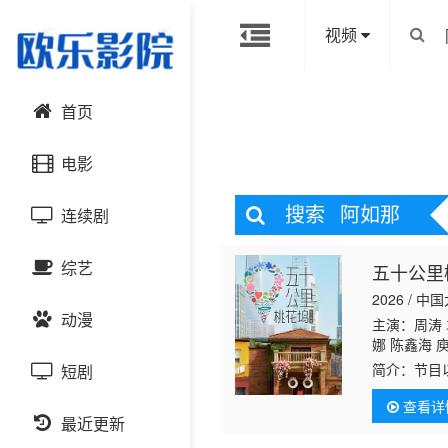
视频
首页
电影
搜索
阿如那
连续剧
动作片
综艺
五十公里
喜剧片
国产剧
2026 / 中
动漫
爱情片
港台剧
主演：周涛 
大陆综艺
娜 陈鑫海 
简介：
节目
短剧
科幻片
日韩剧
日韩综艺
国产动漫
环境中，如
查看详
恐怖片
最近更新
欧美剧
港台综艺
日韩动漫