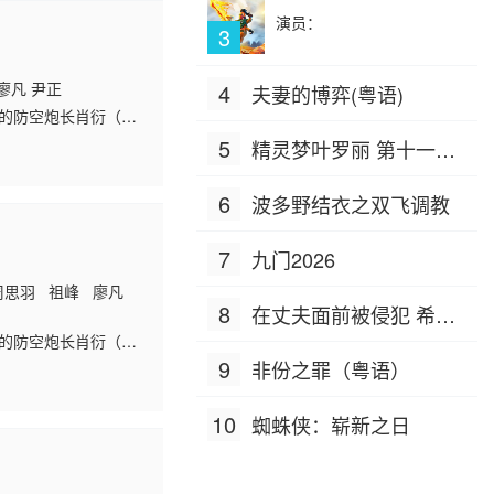
演员：
3
廖凡 尹正
4
夫妻的博弈(粤语)
忘的防空炮长肖衍（彭
杨新鸣 饰）以及儿子
5
精灵梦叶罗丽 第十一季
（下）
6
波多野结衣之双飞调教
7
九门2026
周思羽 祖峰 廖凡
8
在丈夫面前被侵犯 希岛
忘的防空炮长肖衍（彭
爱理 IPZ-505
杨新鸣 饰）以及儿子
9
非份之罪（粤语）
姓不忍不退，拼死守护
剪辑版。
10
蜘蛛侠：崭新之日