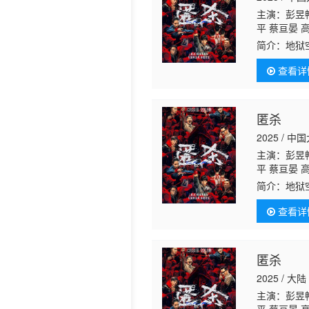
主演：彭昱畅
历史片
平 蔡亘晏 
简介：
地狱
生晓笛惨遭
查看详
阳与警官方
匿杀
2025 / 中
主演：彭昱畅
平 蔡亘晏 
简介：
地狱
生晓笛惨遭
查看详
阳与警官方
匿杀
2025 / 大陆
主演：彭昱畅