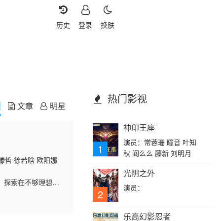
历史
登录
换肤
热门影视
频
文章
明星
神印王座
演员：常蓉珊 瞳音 叶知
1
秋 阎么么 藤新 刘明月
滕哲 徐若晗 欧阳娜
光阴之外
造，探索在不够理想的
演员：
验的温暖成人童话。
2
乐高幻影忍者