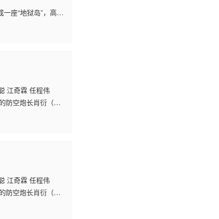
一座“地狱岛”，高中
十五年前命案的方天
聪 江奇霖 任程伟
忘的防空炮长肖衍（彭
杨新鸣 饰）以及儿子
聪 江奇霖 任程伟
忘的防空炮长肖衍（彭
杨新鸣 饰）以及儿子