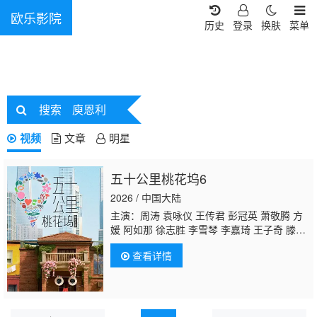
欧乐影院
历史
登录
换肤
菜单
搜索
庾恩利
视频
文章
明星
五十公里桃花坞6
2026 / 中国大陆
主演：周涛 袁咏仪 王传君 彭冠英 萧敬腾 方
媛 阿如那 徐志胜 李雪琴 李嘉琦 王子奇 滕
哲 徐若晗 欧阳娜娜 陈鑫海
庾恩利
贺峻霖
查看详情