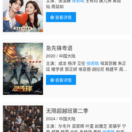
主演：张凌赫
徐若晗
王宥钧 唐九洲 黄灿
灿 周益如
查看详情
急先锋粤语
2020 / 中国大陆
主演：成龙 杨洋 艾伦
徐若晗
母其弥雅 朱正
廷 楼学贤 郭芷妍 埃亚德·胡拉尼 杨建平 周
斌 王延龙 王驹 唐季礼
查看详情
无限超越班第二季
2024 / 中国大陆
主演：尔冬升 梁家辉 叶童 赵雅芝 吴镇宇 宁
静 郝蕾 韩雪 向佐 朱梓骁 黄龄
徐若晗
赵奕