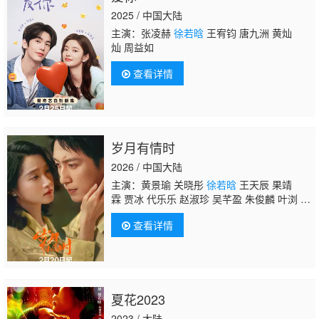
2025 / 中国大陆
主演：张凌赫
徐若晗
王宥钧 唐九洲 黄灿
灿 周益如
查看详情
岁月有情时
2026 / 中国大陆
主演：黄景瑜 关晓彤
徐若晗
王天辰 果靖
霖 贾冰 代乐乐 赵淑珍 吴芊盈 朱俊麟 叶浏 孙
茜 王策 艾丽娅 赵阳 赵志伟
查看详情
夏花2023
2023 / 大陆