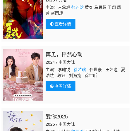
主演：言承旭
徐若晗
黄奕 马思超 于翔 唐
曾 赵圆瑗
查看详情
再见，怦然心动
2024 / 中国大陆
主演：李昀锐
徐若晗
任世豪 王艺瑾 夏
浩然 段钰 刘海宽 徐世昕
查看详情
爱你2025
2025 / 中国大陆