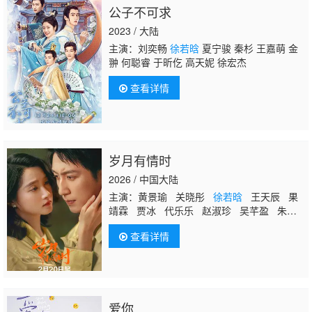
公子不可求
2023 / 大陆
主演：刘奕畅
徐若晗
夏宁骏 秦杉 王嘉萌 金
翀 何聪睿 于昕仡 高天妮 徐宏杰
查看详情
岁月有情时
2026 / 中国大陆
主演：黄景瑜 关晓彤
徐若晗
王天辰 果
靖霖 贾冰 代乐乐 赵淑珍 吴芊盈 朱俊
麟 叶浏 孙茜 王策 艾丽娅 赵阳 赵志伟
查看详情
爱你