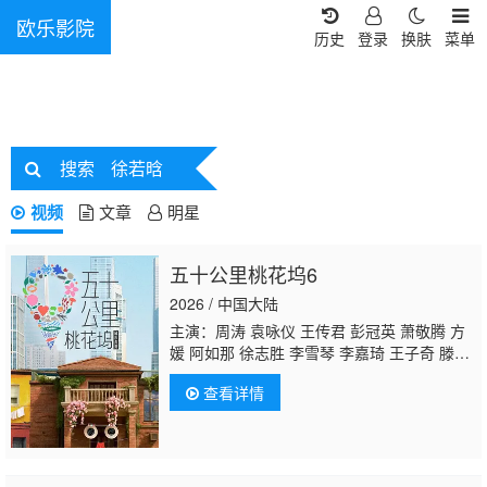
欧乐影院
历史
登录
换肤
菜单
搜索
徐若晗
视频
文章
明星
五十公里桃花坞6
2026 / 中国大陆
主演：周涛 袁咏仪 王传君 彭冠英 萧敬腾 方
媛 阿如那 徐志胜 李雪琴 李嘉琦 王子奇 滕
哲
徐若晗
欧阳娜娜 陈鑫海 庾恩利 贺峻霖
查看详情