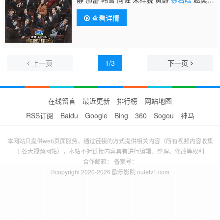
欢 焉栩嘉 何洛洛 高海宁 许君聪 锦超 王梓
查看详情
薇 纪凌尘 王锵 张栋梁 金莎 李菲儿 李明德 郑
合惠子 张睿
上一页
1/3
下一页
在线留言
最近更新
排行榜
网站地图
RSS订阅
Baidu
Google
Bing
360
Sogou
神马
本网站只提供web页面服务，通过链接的方式提供相关内容（所有视频内容收集
于各大视频网站），本站不对链接内容具有进行编辑、整理、修改等权利
合作邮箱： 备案号：
©copyright 2020-2026 欧乐影院 ouletv1.com