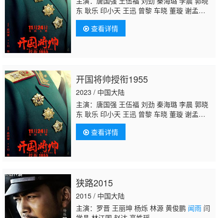
主演：唐国强 王伍福 刘劲 秦海璐 李晨 郭晓
东 耿乐 印小天 王迅 曾黎 车晓 董璇 谢孟
伟
闻雨
丹琳 高曙光 曹卫宇 舒耀瑄 姚居德 孙
查看详情
继堂 郭连文 谷伟 赵雍 卢奇 邵兵 陈翔 李岷
城 张晞临 周旭奇 王政钧 王韦智 马晓伟 闻
杰 吕良伟 曹可凡 黄俊鹏 郭东文
开国将帅授衔1955
2023 / 中国大陆
主演：唐国强 王伍福 刘劲 秦海璐 李晨 郭晓
东 耿乐 印小天 王迅 曾黎 车晓 董璇 谢孟
伟
闻雨
丹琳 高曙光 曹卫宇 舒耀瑄 姚居德 孙
查看详情
继堂 郭连文 谷伟 赵雍 卢奇 邵兵 陈翔 李岷
城 张晞临 周旭奇 王政钧 王韦智 马晓伟 闻
杰 吕良伟 曹可凡 黄俊鹏 郭东文
狭路2015
2015 / 中国大陆
主演：罗晋 王丽坤 杨烁 林源 黄俊鹏
闻雨
闫
学晶 林江国 赵达 高姝瑶