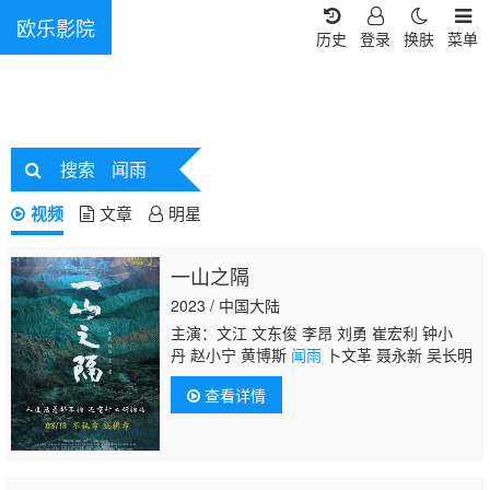
欧乐影院
历史
登录
换肤
菜单
搜索
闻雨
视频
文章
明星
一山之隔
2023 / 中国大陆
主演：文江 文东俊 李昂 刘勇 崔宏利 钟小
丹 赵小宁 黄博斯
闻雨
卜文革 聂永新 吴长明
查看详情