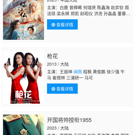
主演：白鹿 曾舜晞 何瑞贤 陈鑫海 赵弈钦 周
洁琼 梁永棋 郑凯 赵昭仪 洪尧 孙晶晶 董春
辉 潘宥诚 孙政 胡耘豪 张籽沐 金绪泽 罗泽
查看详情
楷 弭金 张垒 袁大宝 王亭文 于荣光 黄奕 连
凯 张百乔 陈鹤一 赵晴 陈德容 左小青 信 林依
轮 安悦溪 于朦胧 陈宥维 黄日莹 李倩
闻雨
李
千逸 汪汐潮 杨谨睿 吴海龙 姚弛 张天启 郭昊
钧
枪花
2013 / 大陆
主演：王丽坤
闻雨
程枫 黄俊鹏 徐少强 午
马 崔煜林 三浦研一 马可
查看详情
开国将帅授衔1955
2023 / 大陆