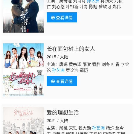
主演：吴奇隆 刘诗诗
孙艺洲
蒋劲夫 刘松
仁 刘心悠 叶祖新 叶青 陈翔 曾轶可 郑伟
查看详情
长在面包树上的女人
2015 / 大陆
主演：唐嫣 黄宗泽 隋棠 宥胜 刘冬 叶青 李金
铭
孙艺洲
罗诠浩 郑恺
查看详情
爱的理想生活
2021 / 大陆
主演：殷桃 宋轶 魏大勋
孙艺洲
杨烁 赵今
麦 夏若妍 谭凯 胡连馨 王宥钧 李添诺 王瑞