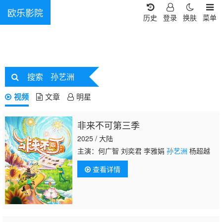
欧乐影院
历史
登录
换肤
菜单
搜索
孙艺洲
视频
文章
明星
非来不可第三季
2025 / 大陆
主演：何广智 刘奕君 李雅娟
孙艺洲
杨超越
查看详情