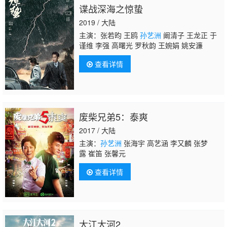
谍战深海之惊蛰
2019 / 大陆
主演：张若昀 王鸥
孙艺洲
阚清子 王龙正 于
谨维 李强 高曙光 罗秋韵 王婉娟 姚安濂
查看详情
废柴兄弟5：泰爽
2017 / 大陆
主演：
孙艺洲
张海宇 高艺涵 李又麟 张梦
露 崔笛 张馨元
查看详情
大江大河2