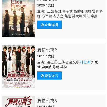
2020 / 大陆
主演：王凯 杨烁 董子健 杨采钰 周放 霍青 练
练 冯晖 赵达 齐奎 焦刚 孙大川 郭虹 李晨
涛 田雷 胡耘豪 赵阳 王宏 李保安 钱洁 杨皓
查看详情
宇 王鑫 吴其江 赵千紫 李超 梁国荣 李朵 师悦
玲 郝光 魏伟 程愫 红花 王海地 徐囡楠 岳
旸 王伯昭 李威 赵子煜 杜建桥 孙浩涪 陈思
斯 张瑞涵 李媛媛 赵芮 国歌 卜宇鑫 鞠帛展 宋
家腾 任洛敏 韩菲儿 杨立新 林栋甫 李光洁 苏
爱情公寓2
小明
孙艺洲
张佳宁 吴国华
2011 / 大陆
主演：娄艺潇 王传君 赵文琪
孙艺洲
邓家
佳 李佳航 陈赫 榕榕
查看详情
爱情公寓3
2012 / 大陆